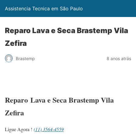
Assistencia Tecnica em São Paulo
Reparo Lava e Seca Brastemp Vila
Zefira
Brastemp
8 anos atrás
Reparo Lava e Seca Brastemp Vila
Zefira
Ligue Agora !
(11) 3564-4559