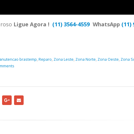
TENCIA BRASTEMP PROXIMO A
SPECIALIZADA Brastemp
 SP Ligue Agora ! (11) 3564-
hatsApp (11) 9 57360036
droso
Ligue Agora !
(11) 3564-4559
WhatsApp
(11) 
zada Brastemp Grande sp todos
dutos Brastemp. em...
more
anutencao brastemp
,
Reparo
,
Zona Leste
,
Zona Norte
,
Zona Oeste
,
Zona S
omments