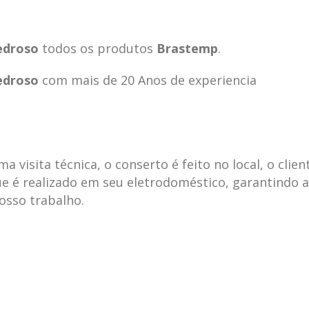
edroso
todos os produtos
Brastemp
.
edroso
com mais de 20 Anos de experiencia
visita técnica, o conserto é feito no local, o clien
e é realizado em seu eletrodoméstico, garantindo 
nosso trabalho.
ecnica
ASSISTENCIA
conse
19
10
la
TECNICA
gelad
abr
jan
ELECTROLUX ALTO
elect
DA LAPA
verde
mp bela