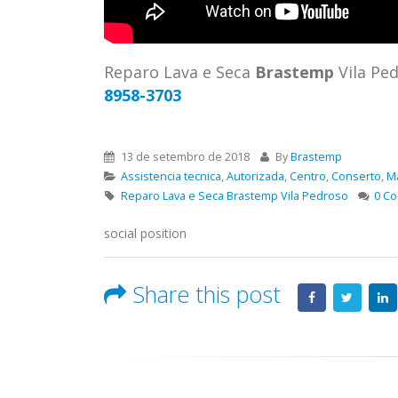
ASSIS
Brastemp Grande sp todos os
MIM E
produtos Brastemp. em toda sp
GRANDE
Autorizada...
read more
4559 W
Reparo Lava e Seca
Brastemp
Vila Pe
Autori
8958-3703
os pro
read 
13 de setembro de 2018
By
Brastemp
Assistencia tecnica
,
Autorizada
,
Centro
,
Conserto
,
M
Reparo Lava e Seca Brastemp Vila Pedroso
0 C
social position
Share this post