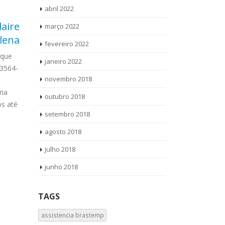
abril 2022
daire
Conserto Lava e Seca
Aut
março 2022
12
10
lena
Brastemp Jardim
São
fevereiro 2022
set
set
Brasil Novo
rque
Autor
janeiro 2022
 3564-
Clímaco Ligu
Conserto Lava e Seca Brastemp Jardim
novembro 2018
WhatsApp (11
Brasil Novo Ligue Agora ! (11) 3564-
ria
Whirpool São
4559 WhatsApp (11) 9 8958-3703
outubro 2018
s até
produtos Vamo
Conserto Lava e Seca Brastemp Jardim
setembro 2018
read more
Brasil Novo...
read more
agosto 2018
julho 2018
junho 2018
TAGS
assistencia brastemp