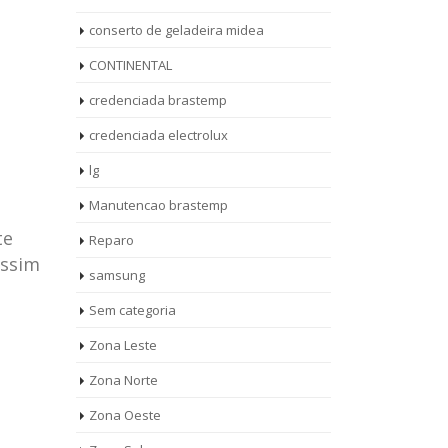
conserto de geladeira midea
CONTINENTAL
credenciada brastemp
credenciada electrolux
lg
Manutencao brastemp
te
Reparo
assim
samsung
Sem categoria
rto de
ASSISTENCIA
Zona Leste
10
27
eira
TECNICA
Zona Norte
jan
ag
rolux casa
BRASTEMP
Zona Oeste
MOOCA
AUT