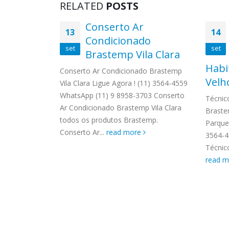
RELATED
POSTS
lectrolux
Conserto Ar
13
14
Condicionado
set
set
Brastemp Vila Clara
ux Vila Jacuí
Habi
559
Conserto Ar Condicionado Brastemp
Velho
 Autorizada
Vila Clara Ligue Agora ! (11) 3564-4559
s os produtos
WhatsApp (11) 9 8958-3703 Conserto
Técnic
a visita...
Ar Condicionado Brastemp Vila Clara
Braste
todos os produtos Brastemp.
Parque 
Conserto Ar...
read more
3564-4
Técnic
read 