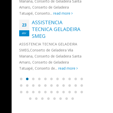
na,
Mariana, Conserto de Geladeira Santa
MA
MOEMA
na região de 
maro,
Amaro, Conserto de Geladeira
serviços de...
TECNICA CONSUL
CONSERTO DE GELADEIRA DAKO
Auto
ore
Tatuapé, Conserto...
read more
ASS
 de Geladeira Vila
MOEMA,Conserto de Geladeira Vila
Ligu
23
ASSISTENCIA
rto de Geladeira
Mariana, Conserto de Geladeira
TEC
Wha
23
EMP
TECNICA GELADEIRA
abr
onserto de
Santa Amaro, Conserto de
Auto
PIN
abr
pé, Conserto de...
SMEG
Geladeira Tatuapé, Conserto...
todo
ASSISTENCI
read more
Soli
EMP
ASSISTENCIA TECNICA GELADEIRA
PINHEIROS é
eira
SMEG,Conserto de Geladeira Vila
atua na regi
eira
Mariana, Conserto de Geladeira Santa
realizando se
deira
Amaro, Conserto de Geladeira
Tatuapé, Conserto de...
read more