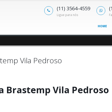
(11) 3564-4559
(
Ligue para nós
F
HOME
stemp Vila Pedroso
a Brastemp Vila Pedroso