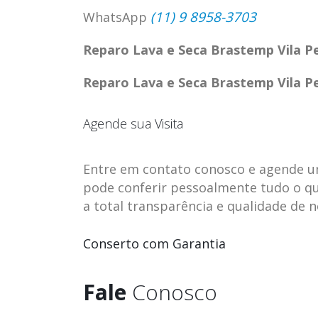
(11) 9 8958-3703
WhatsApp
Reparo Lava e Seca Brastemp Vila P
Reparo Lava e Seca Brastemp Vila P
Agende sua Visita
Entre em contato conosco e agende uma 
pode conferir pessoalmente tudo o qu
a total transparência e qualidade de 
ASSISTENCIA
assistencia t
Conserto com Garantia
23
23
TECNICA EM
brastemp be
abr
abr
GELADEIRA
vista
Fale
Conosco
CONTINENTAL
assistencia tecnica braste