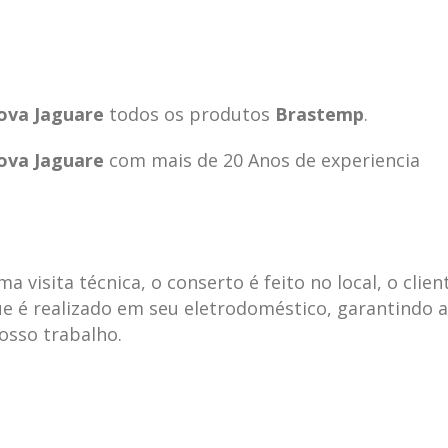
ova Jaguare
todos os produtos
Brastemp
.
ova Jaguare
com mais de 20 Anos de experiencia
visita técnica, o conserto é feito no local, o clien
e é realizado em seu eletrodoméstico, garantindo 
nosso trabalho.
ecnica
ASSISTENCIA
conse
19
10
la
TECNICA
gelad
abr
jan
ELECTROLUX ALTO
elect
DA LAPA
verde
mp bela