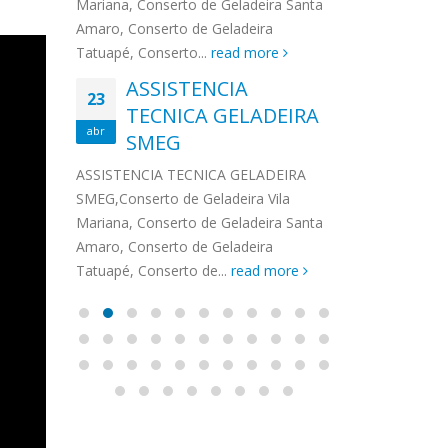
na,
Mariana, Conserto de Geladeira Santa
MA
MOEMA
na região de 
maro,
Amaro, Conserto de Geladeira
serviços de...
TECNICA CONSUL
CONSERTO DE GELADEIRA DAKO
Auto
ore
Tatuapé, Conserto...
read more
ASS
 de Geladeira Vila
MOEMA,Conserto de Geladeira Vila
Ligu
23
ASSISTENCIA
rto de Geladeira
Mariana, Conserto de Geladeira
TEC
Wha
23
EMP
TECNICA GELADEIRA
abr
onserto de
Santa Amaro, Conserto de
Auto
PIN
abr
pé, Conserto de...
SMEG
Geladeira Tatuapé, Conserto...
todo
ASSISTENCI
read more
Soli
EMP
ASSISTENCIA TECNICA GELADEIRA
PINHEIROS é
eira
SMEG,Conserto de Geladeira Vila
atua na regi
eira
Mariana, Conserto de Geladeira Santa
realizando se
deira
Amaro, Conserto de Geladeira
Tatuapé, Conserto de...
read more