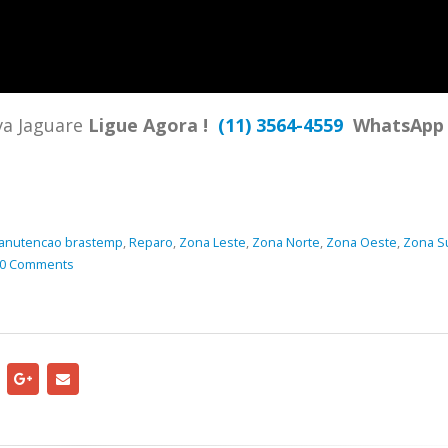
TENCIA BRASTEMP PROXIMO A
SPECIALIZADA Brastemp
 SP Ligue Agora ! (11) 3564-
hatsApp (11) 9 57360036
zada Brastemp Grande sp todos
va Jaguare
Ligue Agora !
(11) 3564-4559
WhatsAp
dutos Brastemp. em...
more
anutencao brastemp
,
Reparo
,
Zona Leste
,
Zona Norte
,
Zona Oeste
,
Zona S
0 Comments