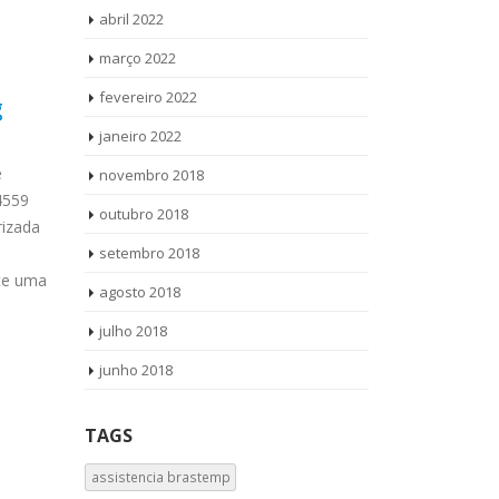
abril 2022
março 2022
fevereiro 2022
g
Autorizada Viking Vila
Aut
22
24
Paulista II
Jar
janeiro 2022
out
set
e
Autorizada Viking Vila Paulista II
Autor
novembro 2018
4559
Ligue Agora ! (11) 3564-4559
Ligue Agora !
outubro 2018
izada
WhatsApp (11) 957360036 Autorizada
WhatsApp (11
Viking Vila Paulista II todos os produtos
setembro 2018
Bosch Jardim
ite uma
Vamos até você Solicite...
read more
Vamos até voc
agosto 2018
read more
julho 2018
junho 2018
TAGS
assistencia brastemp