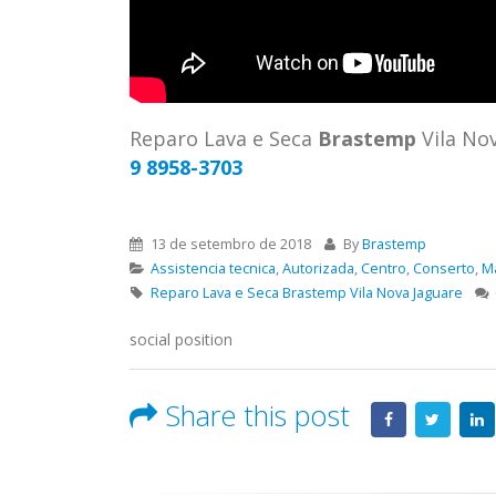
ASSIS
Brastemp Grande sp todos os
MIM E
produtos Brastemp. em toda sp
GRANDE
Autorizada...
read more
4559 W
Autori
Reparo Lava e Seca
Brastemp
Vila No
os pro
9 8958-3703
read 
13 de setembro de 2018
By
Brastemp
Assistencia tecnica
,
Autorizada
,
Centro
,
Conserto
,
M
Reparo Lava e Seca Brastemp Vila Nova Jaguare
social position
Share this post