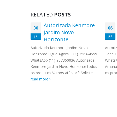
RELATED
POSTS
uina de
Autorizada Kenmore
30
06
Jardim Novo
jul
jul
azenda
Horizonte
Autorizada Kenmore Jardim Novo
Autori
Horizonte Ligue Agora ! (11) 3564-4559
Tadeu 
r Roupa
WhatsApp (11) 957360036 Autorizada
WhatsA
Ligue Agora
Kenmore Jardim Novo Horizonte todos
Amana 
p (11) 9
os produtos Vamos até você Solicite...
os pro
na de Lavar
read more
taim...