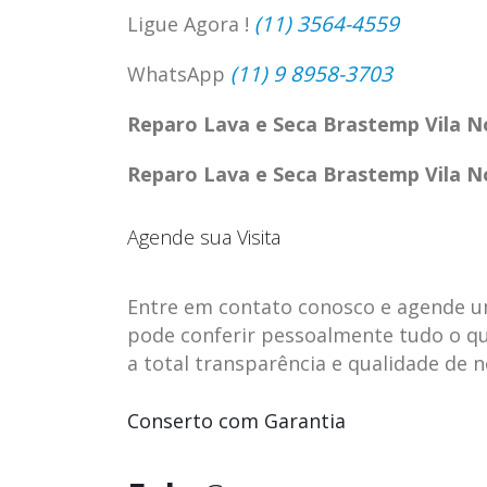
(11) 3564-4559
Ligue Agora !
(11) 9 8958-3703
WhatsApp
Reparo Lava e Seca Brastemp Vila N
Reparo Lava e Seca Brastemp Vila N
Agende sua Visita
Entre em contato conosco e agende uma 
pode conferir pessoalmente tudo o qu
a total transparência e qualidade de 
ASSISTENCIA
assistencia t
23
23
TECNICA EM
brastemp be
Conserto com Garantia
abr
abr
GELADEIRA
vista
CONTINENTAL
assistencia tecnica braste