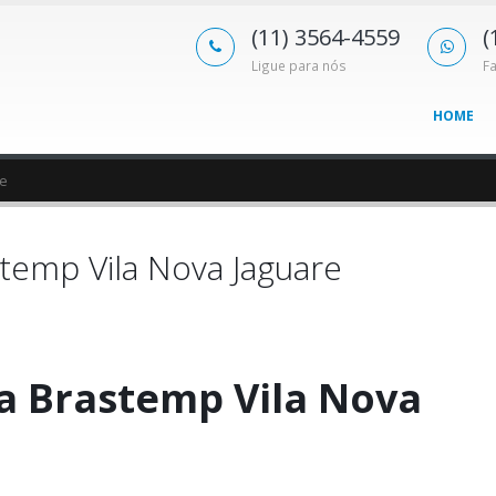
(11) 3564-4559
(
Ligue para nós
F
HOME
re
temp Vila Nova Jaguare
a Brastemp Vila Nova