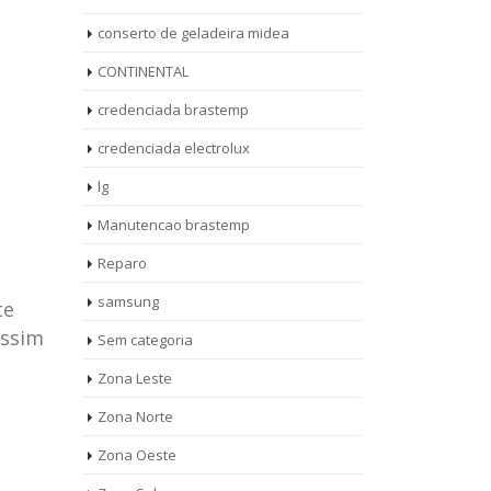
conserto de geladeira midea
CONTINENTAL
credenciada brastemp
credenciada electrolux
lg
Manutencao brastemp
Reparo
samsung
te
assim
Sem categoria
rto de
ASSISTENCIA
Zona Leste
10
27
eira
TECNICA
Zona Norte
jan
ag
rolux casa
BRASTEMP
Zona Oeste
MOOCA
AUT