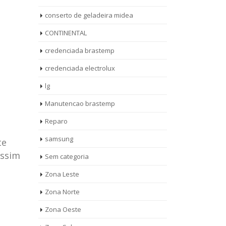
conserto de geladeira midea
CONTINENTAL
credenciada brastemp
credenciada electrolux
lg
Manutencao brastemp
Reparo
samsung
te
assim
Sem categoria
rto de
ASSISTENCIA
Zona Leste
10
27
eira
TECNICA
Zona Norte
jan
ag
rolux casa
BRASTEMP
Zona Oeste
MOOCA
AUT