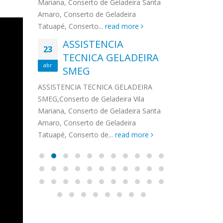
na,
Mariana, Conserto de Geladeira Santa
MA
MOEMA
na região de 
maro,
Amaro, Conserto de Geladeira
serviços de...
TECNICA CONSUL
CONSERTO DE GELADEIRA DAKO
Auto
ore
Tatuapé, Conserto...
read more
ASS
 de Geladeira Vila
MOEMA,Conserto de Geladeira Vila
Ligu
23
ASSISTENCIA
rto de Geladeira
Mariana, Conserto de Geladeira
TEC
Wha
23
EMP
TECNICA GELADEIRA
abr
onserto de
Santa Amaro, Conserto de
Auto
PIN
abr
pé, Conserto de...
SMEG
Geladeira Tatuapé, Conserto...
todo
ASSISTENCI
read more
Soli
EMP
ASSISTENCIA TECNICA GELADEIRA
PINHEIROS é
eira
SMEG,Conserto de Geladeira Vila
atua na regi
eira
Mariana, Conserto de Geladeira Santa
realizando se
deira
Amaro, Conserto de Geladeira
Tatuapé, Conserto de...
read more