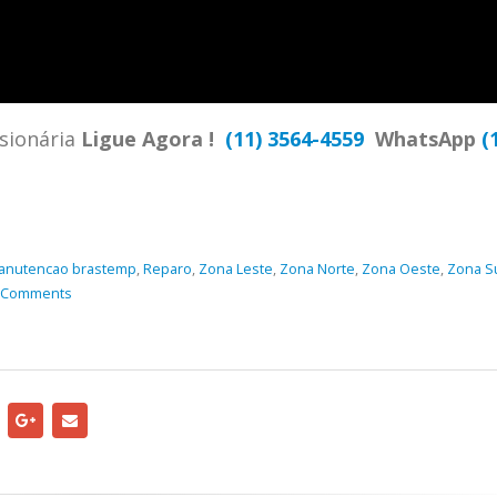
TENCIA BRASTEMP PROXIMO A
SPECIALIZADA Brastemp
 SP Ligue Agora ! (11) 3564-
hatsApp (11) 9 57360036
zada Brastemp Grande sp todos
ssionária
Ligue Agora !
(11) 3564-4559
WhatsApp
(
dutos Brastemp. em...
more
anutencao brastemp
,
Reparo
,
Zona Leste
,
Zona Norte
,
Zona Oeste
,
Zona S
 Comments