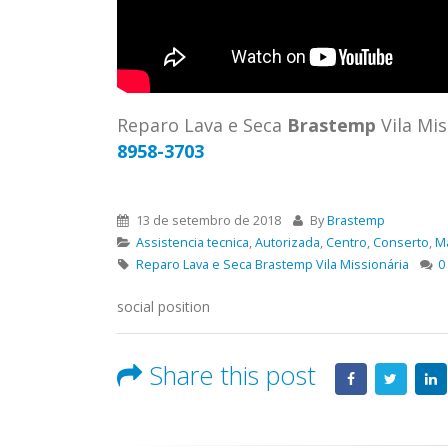
ASSIS
Brastemp Grande sp todos os
MIM E
produtos Brastemp. em toda sp
GRANDE
Autorizada...
read more
4559 W
Autori
Reparo Lava e Seca
Brastemp
Vila Mi
os pro
8958-3703
read 
13 de setembro de 2018
By
Brastemp
Assistencia tecnica
,
Autorizada
,
Centro
,
Conserto
,
M
Reparo Lava e Seca Brastemp Vila Missionária
0
social position
Share this post