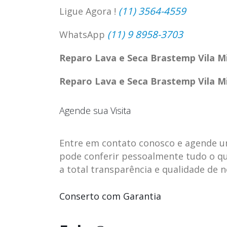
(11) 3564-4559
Ligue Agora !
(11) 9 8958-3703
WhatsApp
Reparo Lava e Seca Brastemp Vila Mi
Reparo Lava e Seca Brastemp Vila Mi
Agende sua Visita
Entre em contato conosco e agende uma 
pode conferir pessoalmente tudo o qu
a total transparência e qualidade de 
ASSISTENCIA
assistencia t
23
23
TECNICA EM
brastemp be
Conserto com Garantia
abr
abr
GELADEIRA
vista
CONTINENTAL
assistencia tecnica braste