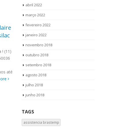
abril 2022
março 2022
fevereiro 2022
daire
Técnico Geladeira
Téc
13
14
ilac
Brastemp Jardim
Bra
janeiro 2022
set
set
Francisco Mendes
Lígi
novembro 2018
 ! (11)
Técnico Geladeira Brastemp Jardim
Técnico Lava
outubro 2018
60036
Francisco Mendes Ligue Agora ! (11)
Lígia Ligue A
o
setembro 2018
3564-4559 WhatsApp (11) 9 8958-3703
WhatsApp (11
mos até
Técnico Geladeira Brastemp Jardim
Lava e Seca 
agosto 2018
more
Francisco Mendes todos os
todos os...
re
julho 2018
produtos Brastemp. Técnico
Geladeira...
read more
junho 2018
TAGS
assistencia brastemp