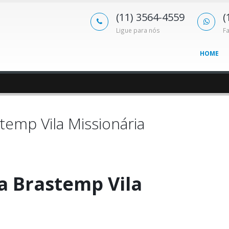
(11) 3564-4559
(
Ligue para nós
F
HOME
temp Vila Missionária
a Brastemp Vila