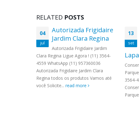
RELATED
POSTS
Ariston
Autorizada Frigidaire
04
13
o
Jardim Clara Regina
jul
set
 Vila
Autorizada Frigidaire Jardim
Lapa
1) 3564-4559
Clara Regina Ligue Agora ! (11) 3564-
 Autorizada
4559 WhatsApp (11) 957360036
Conser
os os
Autorizada Frigidaire Jardim Clara
Parque
Solicite uma
Regina todos os produtos Vamos até
3564-4
você Solicite...
read more
Conser
Parque