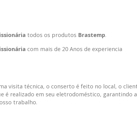
ssionária
todos os produtos
Brastemp
.
ssionária
com mais de 20 Anos de experiencia
visita técnica, o conserto é feito no local, o clien
e é realizado em seu eletrodoméstico, garantindo 
nosso trabalho.
ecnica
ASSISTENCIA
conse
19
10
la
TECNICA
gelad
abr
jan
ELECTROLUX ALTO
elect
DA LAPA
verde
mp bela