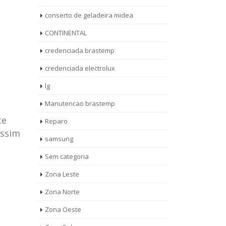
conserto de geladeira midea
CONTINENTAL
credenciada brastemp
credenciada electrolux
lg
Manutencao brastemp
te
Reparo
assim
samsung
Sem categoria
rto de
ASSISTENCIA
Zona Leste
10
27
eira
TECNICA
Zona Norte
jan
ag
rolux casa
BRASTEMP
Zona Oeste
MOOCA
AUT