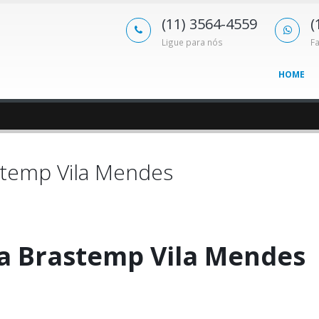
(11) 3564-4559
(
Ligue para nós
F
HOME
stemp Vila Mendes
ca Brastemp Vila Mendes