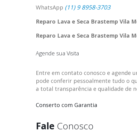
(11) 9 8958-3703
WhatsApp
Reparo Lava e Seca Brastemp Vila 
Reparo Lava e Seca Brastemp Vila 
Agende sua Visita
Entre em contato conosco e agende uma 
pode conferir pessoalmente tudo o qu
a total transparência e qualidade de 
ASSISTENCIA
assistencia t
Conserto com Garantia
23
23
TECNICA EM
brastemp be
abr
abr
GELADEIRA
vista
Fale
Conosco
CONTINENTAL
assistencia tecnica braste