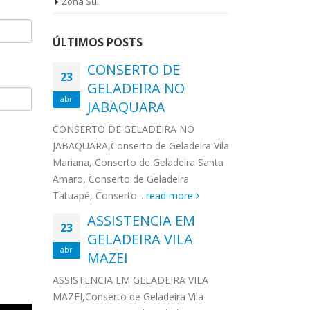
Zona Sul
GEL
adeira electrolux
ASSISTENCIA TECNICA BRASTEMP
Vila
serto de Geladeira
MOOCA,Conserto de Geladeira Vila
Gela
onserto de
Mariana, Conserto de Geladeira
ÚLTIMOS POSTS
de G
a Amaro, Conserto
Santa Amaro, Conserto de
CONSERTO DE
ASS
Gela
tuapé,...
Geladeira Tatuapé, Conserto de...
23
23
GELADEIRA NO
TEC
read more
abr
abr
22
JABAQUARA
GEL
tencia tecnica
ASSISTENCIA
10
CONTIN
ag
nental vila
TECNICA BOSCH
CONSERTO DE GELADEIRA NO
jan
eira
JABAQUARA,Conserto de Geladeira Vila
ade
SANTANA
Pia
ASSISTENCI
na,
Mariana, Conserto de Geladeira Santa
CONTINENTAL
ica continental vila
ASSISTENCIA TECNICA BOSCH
Téc
maro,
Amaro, Conserto de Geladeira
que atua na 
o de Geladeira Vila
SANTANA,Conserto de Geladeira
Bras
ore
Tatuapé, Conserto...
read more
realizando se
rto de Geladeira
Vila Mariana, Conserto de
! (1
ASSISTENCIA EM
ASS
onserto de
Geladeira Santa Amaro, Conserto
8958
23
23
EMP
GELADEIRA VILA
pé, Conserto...
de Geladeira Tatuapé, Conserto
TEC
Roup
abr
abr
MAZEI
de...
read more
os...
BO
STENCIA
CONSERTO DE
EMP
ASSISTENCIA EM GELADEIRA VILA
ASSISTENCI
27
22
ICA CONSUL
GELADEIRA DAKO
a
MAZEI,Conserto de Geladeira Vila
BOSCH é uma
ago
ag