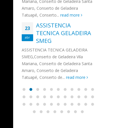
na,
Mariana, Conserto de Geladeira Santa
MA
MOEMA
na região de 
maro,
Amaro, Conserto de Geladeira
serviços de...
TECNICA CONSUL
CONSERTO DE GELADEIRA DAKO
Auto
ore
Tatuapé, Conserto...
read more
ASS
 de Geladeira Vila
MOEMA,Conserto de Geladeira Vila
Ligu
23
ASSISTENCIA
rto de Geladeira
Mariana, Conserto de Geladeira
TEC
Wha
23
EMP
TECNICA GELADEIRA
abr
onserto de
Santa Amaro, Conserto de
Auto
PIN
abr
pé, Conserto de...
SMEG
Geladeira Tatuapé, Conserto...
todo
ASSISTENCI
read more
Soli
EMP
ASSISTENCIA TECNICA GELADEIRA
PINHEIROS é
eira
SMEG,Conserto de Geladeira Vila
atua na regi
eira
Mariana, Conserto de Geladeira Santa
realizando se
deira
Amaro, Conserto de Geladeira
Tatuapé, Conserto de...
read more