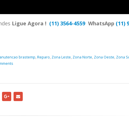
TENCIA BRASTEMP PROXIMO A
SPECIALIZADA Brastemp
 SP Ligue Agora ! (11) 3564-
hatsApp (11) 9 57360036
ndes
Ligue Agora !
(11) 3564-4559
WhatsApp
(11) 
zada Brastemp Grande sp todos
dutos Brastemp. em...
more
anutencao brastemp
,
Reparo
,
Zona Leste
,
Zona Norte
,
Zona Oeste
,
Zona S
omments