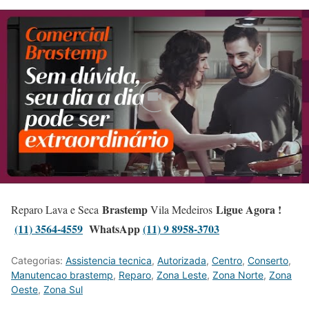
Brastemp
Ligue Agora !
Reparo Lava e Seca
Vila Medeiros
(11) 3564-4559
WhatsApp
(11) 9 8958-3703
Categorias:
Assistencia tecnica
,
Autorizada
,
Centro
,
Conserto
,
Manutencao brastemp
,
Reparo
,
Zona Leste
,
Zona Norte
,
Zona
Oeste
,
Zona Sul