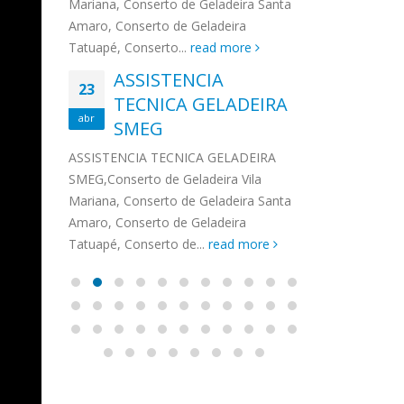
na,
Mariana, Conserto de Geladeira Santa
MA
MOEMA
na região de 
maro,
Amaro, Conserto de Geladeira
serviços de...
TECNICA CONSUL
CONSERTO DE GELADEIRA DAKO
Auto
ore
Tatuapé, Conserto...
read more
ASS
 de Geladeira Vila
MOEMA,Conserto de Geladeira Vila
Ligu
23
ASSISTENCIA
rto de Geladeira
Mariana, Conserto de Geladeira
TEC
Wha
23
EMP
TECNICA GELADEIRA
abr
onserto de
Santa Amaro, Conserto de
Auto
PIN
abr
pé, Conserto de...
SMEG
Geladeira Tatuapé, Conserto...
todo
ASSISTENCI
read more
Soli
EMP
ASSISTENCIA TECNICA GELADEIRA
PINHEIROS é
eira
SMEG,Conserto de Geladeira Vila
atua na regi
eira
Mariana, Conserto de Geladeira Santa
realizando se
deira
Amaro, Conserto de Geladeira
Tatuapé, Conserto de...
read more