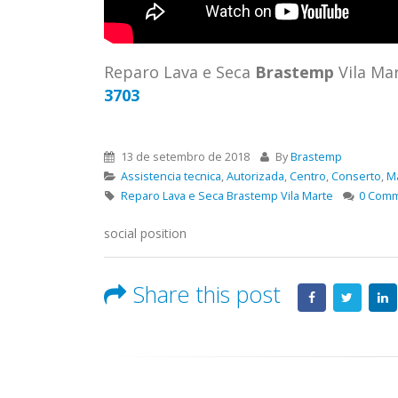
ASSIS
Brastemp Grande sp todos os
MIM E
produtos Brastemp. em toda sp
GRANDE
Autorizada...
read more
4559 W
Reparo Lava e Seca
Brastemp
Vila Ma
Autori
3703
os pro
read 
13 de setembro de 2018
By
Brastemp
Assistencia tecnica
,
Autorizada
,
Centro
,
Conserto
,
M
Reparo Lava e Seca Brastemp Vila Marte
0 Com
social position
Share this post