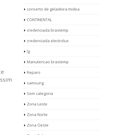
conserto de geladeira midea
CONTINENTAL
credenciada brastemp
credenciada electrolux
lg
Manutencao brastemp
te
Reparo
assim
samsung
Sem categoria
rto de
ASSISTENCIA
Zona Leste
10
27
eira
TECNICA
Zona Norte
jan
ag
rolux casa
BRASTEMP
Zona Oeste
MOOCA
AUT