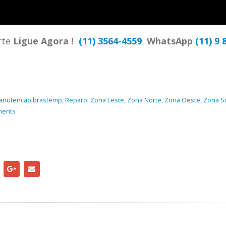
TENCIA BRASTEMP PROXIMO A
SPECIALIZADA Brastemp
 SP Ligue Agora ! (11) 3564-
hatsApp (11) 9 57360036
rte
Ligue Agora !
(11) 3564-4559
WhatsApp
(11) 9 
zada Brastemp Grande sp todos
dutos Brastemp. em...
more
anutencao brastemp
,
Reparo
,
Zona Leste
,
Zona Norte
,
Zona Oeste
,
Zona S
ments