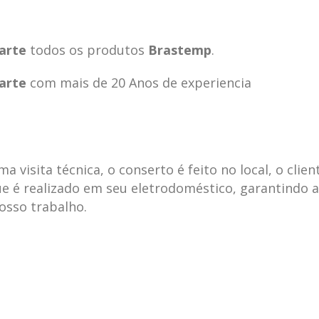
arte
todos os produtos
Brastemp
.
arte
com mais de 20 Anos de experiencia
visita técnica, o conserto é feito no local, o clien
e é realizado em seu eletrodoméstico, garantindo 
nosso trabalho.
ecnica
ASSISTENCIA
conse
19
10
la
TECNICA
gelad
abr
jan
ELECTROLUX ALTO
elect
DA LAPA
verde
mp bela