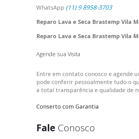
(11) 9 8958-3703
WhatsApp
Reparo Lava e Seca Brastemp Vila M
Reparo Lava e Seca Brastemp Vila M
Agende sua Visita
Entre em contato conosco e agende uma 
pode conferir pessoalmente tudo o qu
a total transparência e qualidade de 
ASSISTENCIA
assistencia t
Conserto com Garantia
23
23
TECNICA EM
brastemp be
abr
abr
GELADEIRA
vista
Fale
Conosco
CONTINENTAL
assistencia tecnica braste