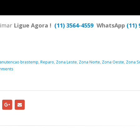
TENCIA BRASTEMP PROXIMO A
SPECIALIZADA Brastemp
 SP Ligue Agora ! (11) 3564-
hatsApp (11) 9 57360036
zimar
Ligue Agora !
(11) 3564-4559
WhatsApp
(11) 
zada Brastemp Grande sp todos
dutos Brastemp. em...
more
anutencao brastemp
,
Reparo
,
Zona Leste
,
Zona Norte
,
Zona Oeste
,
Zona S
mments