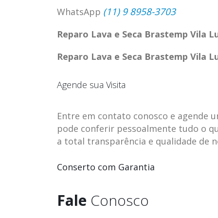
(11) 9 8958-3703
WhatsApp
Reparo Lava e Seca Brastemp Vila L
Reparo Lava e Seca Brastemp Vila L
Agende sua Visita
Entre em contato conosco e agende uma 
pode conferir pessoalmente tudo o qu
a total transparência e qualidade de 
ASSISTENCIA
assistencia t
Conserto com Garantia
23
23
TECNICA EM
brastemp be
abr
abr
GELADEIRA
vista
Fale
Conosco
CONTINENTAL
assistencia tecnica braste