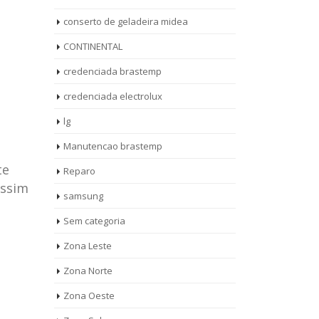
conserto de geladeira midea
CONTINENTAL
credenciada brastemp
credenciada electrolux
lg
Manutencao brastemp
te
Reparo
assim
samsung
Sem categoria
rto de
ASSISTENCIA
Zona Leste
10
27
eira
TECNICA
Zona Norte
jan
ag
rolux casa
BRASTEMP
Zona Oeste
MOOCA
AUT