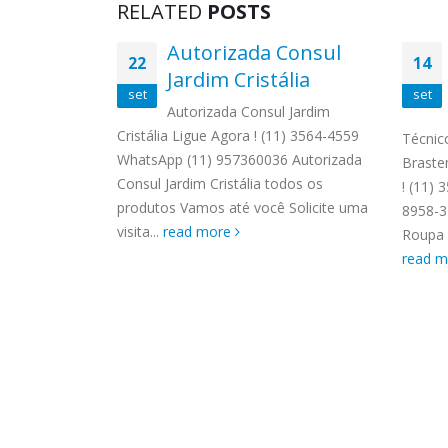
RELATED
POSTS
Whirpool
Autorizada Consul
22
14
i
Jardim Cristália
set
set
ol Jardim
Autorizada Consul Jardim
 3564-4559
Cristália Ligue Agora ! (11) 3564-4559
Técnic
 Autorizada
WhatsApp (11) 957360036 Autorizada
Braste
dos os
Consul Jardim Cristália todos os
! (11)
Solicite uma
produtos Vamos até você Solicite uma
8958-3
visita...
read more
Roupa B
read 