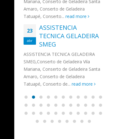
na,
Mariana, Conserto de Geladeira Santa
MA
MOEMA
na região de 
maro,
Amaro, Conserto de Geladeira
serviços de...
TECNICA CONSUL
CONSERTO DE GELADEIRA DAKO
Auto
ore
Tatuapé, Conserto...
read more
ASS
 de Geladeira Vila
MOEMA,Conserto de Geladeira Vila
Ligu
23
ASSISTENCIA
rto de Geladeira
Mariana, Conserto de Geladeira
TEC
Wha
23
EMP
TECNICA GELADEIRA
abr
onserto de
Santa Amaro, Conserto de
Auto
PIN
abr
pé, Conserto de...
SMEG
Geladeira Tatuapé, Conserto...
todo
ASSISTENCI
read more
Soli
EMP
ASSISTENCIA TECNICA GELADEIRA
PINHEIROS é
eira
SMEG,Conserto de Geladeira Vila
atua na regi
eira
Mariana, Conserto de Geladeira Santa
realizando se
deira
Amaro, Conserto de Geladeira
Tatuapé, Conserto de...
read more