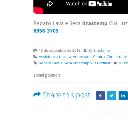
ASSIS
Brastemp Grande sp todos os
MIM E
produtos Brastemp. em toda sp
GRANDE
Autorizada...
read more
4559 W
Reparo Lava e Seca
Brastemp
Vila Lu
Autori
8958-3703
os pro
read 
13 de setembro de 2018
By
Brastemp
Assistencia tecnica
,
Autorizada
,
Centro
,
Conserto
,
M
Reparo Lava e Seca Brastemp Vila Luzimar
0 Co
social position
Share this post