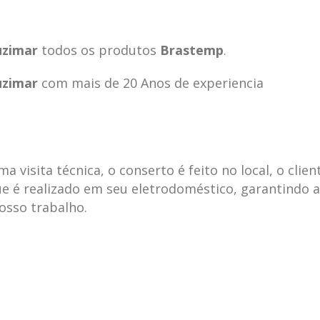
uzimar
todos os produtos
Brastemp
.
uzimar
com mais de 20 Anos de experiencia
visita técnica, o conserto é feito no local, o clien
e é realizado em seu eletrodoméstico, garantindo 
nosso trabalho.
ecnica
ASSISTENCIA
conse
19
10
la
TECNICA
gelad
abr
jan
ELECTROLUX ALTO
elect
DA LAPA
verde
mp bela