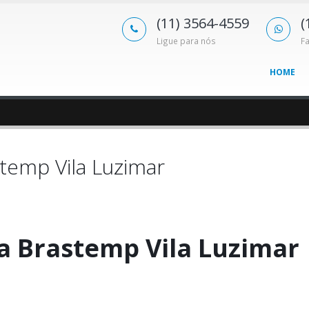
(11) 3564-4559
(
Ligue para nós
F
HOME
temp Vila Luzimar
a Brastemp Vila Luzimar