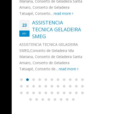
na,
Mariana, Conserto de Geladeira Santa
MA
MOEMA
na região de 
maro,
Amaro, Conserto de Geladeira
serviços de...
TECNICA CONSUL
CONSERTO DE GELADEIRA DAKO
Auto
ore
Tatuapé, Conserto...
read more
ASS
 de Geladeira Vila
MOEMA,Conserto de Geladeira Vila
Ligu
23
ASSISTENCIA
rto de Geladeira
Mariana, Conserto de Geladeira
TEC
Wha
23
EMP
TECNICA GELADEIRA
abr
onserto de
Santa Amaro, Conserto de
Auto
PIN
abr
pé, Conserto de...
SMEG
Geladeira Tatuapé, Conserto...
todo
ASSISTENCI
read more
Soli
EMP
ASSISTENCIA TECNICA GELADEIRA
PINHEIROS é
eira
SMEG,Conserto de Geladeira Vila
atua na regi
eira
Mariana, Conserto de Geladeira Santa
realizando se
deira
Amaro, Conserto de Geladeira
Tatuapé, Conserto de...
read more