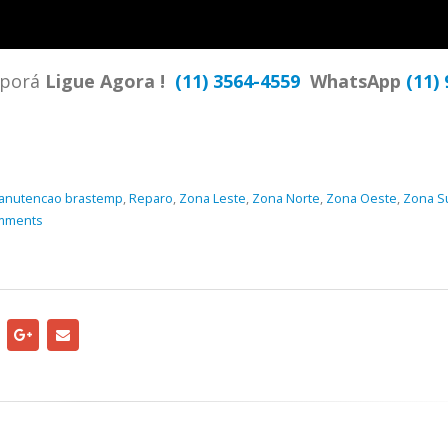
TENCIA BRASTEMP PROXIMO A
SPECIALIZADA Brastemp
 SP Ligue Agora ! (11) 3564-
hatsApp (11) 9 57360036
Iporá
Ligue Agora !
(11) 3564-4559
WhatsApp
(11) 
zada Brastemp Grande sp todos
dutos Brastemp. em...
more
anutencao brastemp
,
Reparo
,
Zona Leste
,
Zona Norte
,
Zona Oeste
,
Zona S
mments