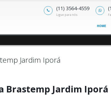
(11) 3564-4559
(
Ligue para nós
F
HOME
temp Jardim Iporá
a Brastemp Jardim Iporá