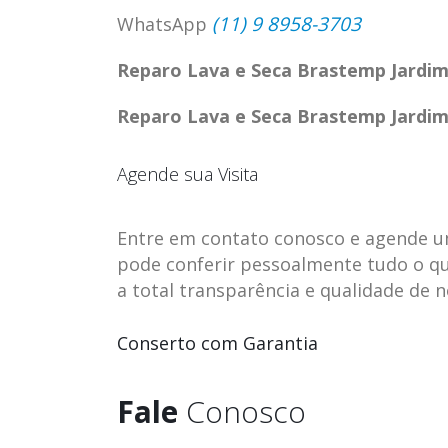
(11) 9 8958-3703
WhatsApp
Reparo Lava e Seca Brastemp Jardim
Reparo Lava e Seca Brastemp Jardim
Agende sua Visita
Entre em contato conosco e agende uma 
pode conferir pessoalmente tudo o qu
a total transparência e qualidade de 
ASSISTENCIA
assistencia t
Conserto com Garantia
23
23
TECNICA EM
brastemp be
abr
abr
GELADEIRA
vista
Fale
Conosco
CONTINENTAL
assistencia tecnica braste