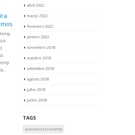
abril 2022
ira
Autorizada Bosch
Téc
março 2022
31
14
amos
Jardim Mirante
Bra
fevereiro 2022
out
set
Mir
stemp
Autorizada Bosch Jardim
janeiro 2022
564-
Mirante Ligue Agora ! (11) 3564-4559
Técnico Lava
novembro 2018
3
WhatsApp (11) 957360036 Autorizada
Mirandópolis 
la
Bosch Jardim Mirante todos os
4559 WhatsAp
outubro 2018
temp.
produtos Vamos até você Solicite uma
Técnico Lava
setembro 2018
...
visita...
read more
Mirandópolis
produtos Bra
agosto 2018
read more
julho 2018
junho 2018
TAGS
assistencia brastemp