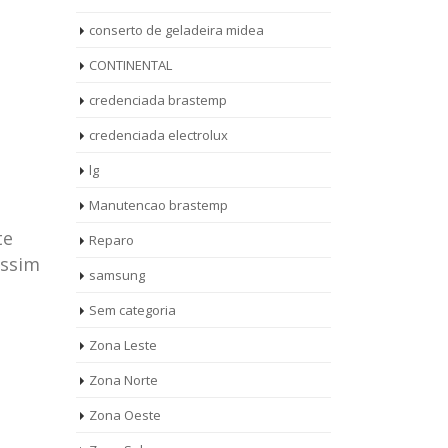
conserto de geladeira midea
CONTINENTAL
credenciada brastemp
credenciada electrolux
lg
Manutencao brastemp
te
Reparo
assim
samsung
Sem categoria
rto de
ASSISTENCIA
Zona Leste
10
27
eira
TECNICA
Zona Norte
jan
ag
rolux casa
BRASTEMP
Zona Oeste
MOOCA
AUT