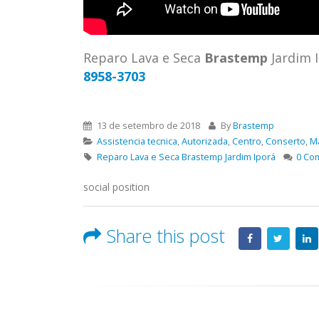
ASSIS
Brastemp Grande sp todos os
MIM E
produtos Brastemp. em toda sp
GRANDE
Autorizada...
read more
4559 W
Reparo Lava e Seca
Brastemp
Jardim 
Autori
8958-3703
os pro
read 
13 de setembro de 2018
By
Brastemp
Assistencia tecnica
,
Autorizada
,
Centro
,
Conserto
,
M
Reparo Lava e Seca Brastemp Jardim Iporá
0 Co
social position
Share this post