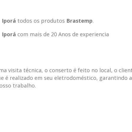
 Iporá
todos os produtos
Brastemp
.
 Iporá
com mais de 20 Anos de experiencia
visita técnica, o conserto é feito no local, o clien
e é realizado em seu eletrodoméstico, garantindo 
nosso trabalho.
ecnica
ASSISTENCIA
conse
19
10
la
TECNICA
gelad
abr
jan
ELECTROLUX ALTO
elect
DA LAPA
verde
mp bela