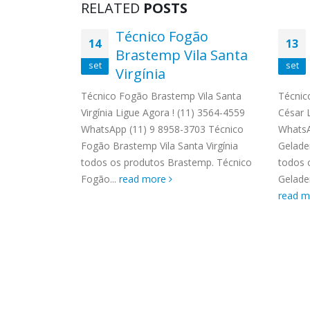
RELATED
POSTS
 Smeg
Técnico Fogão
14
13
ca
Brastemp Vila Santa
set
set
Virgínia
Jardim
) 3564-4559
Técnico Fogão Brastemp Vila Santa
Técnic
 Autorizada
Virgínia Ligue Agora ! (11) 3564-4559
César 
s os
WhatsApp (11) 9 8958-3703 Técnico
WhatsA
Solicite uma
Fogão Brastemp Vila Santa Virgínia
Gelade
todos os produtos Brastemp. Técnico
todos 
Fogão...
read more
Gelade
read 