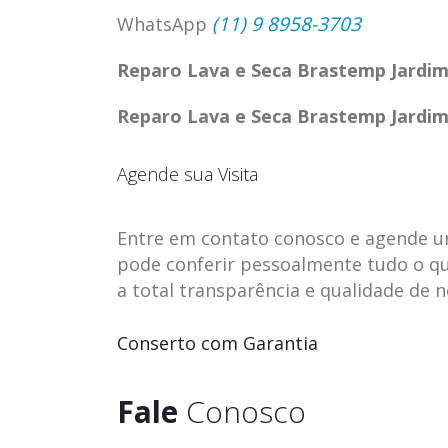
(11) 9 8958-3703
WhatsApp
Reparo Lava e Seca Brastemp Jardim
Reparo Lava e Seca Brastemp Jardim
Agende sua Visita
Entre em contato conosco e agende uma 
pode conferir pessoalmente tudo o qu
a total transparência e qualidade de 
ASSISTENCIA
assistencia t
Conserto com Garantia
23
23
TECNICA EM
brastemp be
abr
abr
GELADEIRA
vista
Fale
Conosco
CONTINENTAL
assistencia tecnica braste