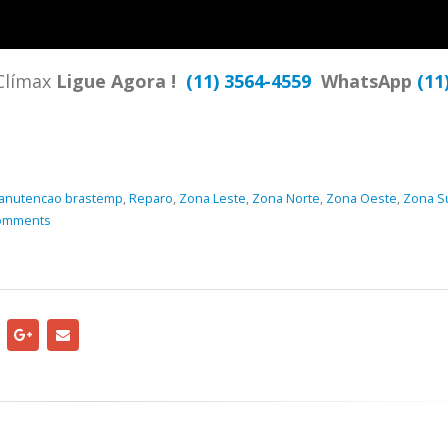
TENCIA BRASTEMP PROXIMO A
SPECIALIZADA Brastemp
 SP Ligue Agora ! (11) 3564-
hatsApp (11) 9 57360036
Clímax
Ligue Agora !
(11) 3564-4559
WhatsApp
(11
zada Brastemp Grande sp todos
dutos Brastemp. em...
more
anutencao brastemp
,
Reparo
,
Zona Leste
,
Zona Norte
,
Zona Oeste
,
Zona S
omments