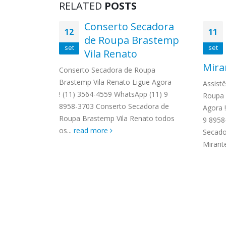
RELATED
POSTS
lectrolux
Conserto Secadora
12
11
de Roupa Brastemp
set
set
Vila Renato
lux Vila
Mira
) 3564-4559
Conserto Secadora de Roupa
 Autorizada
Brastemp Vila Renato Ligue Agora
Assist
os os
! (11) 3564-4559 WhatsApp (11) 9
Roupa 
Solicite uma
8958-3703 Conserto Secadora de
Agora 
Roupa Brastemp Vila Renato todos
9 8958
os...
read more
Secado
Mirante