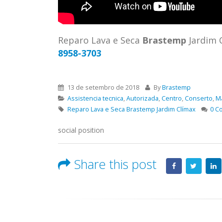
ASSIS
Brastemp Grande sp todos os
MIM E
produtos Brastemp. em toda sp
GRANDE
Autorizada...
read more
4559 W
Reparo Lava e Seca
Brastemp
Jardim 
Autori
8958-3703
os pro
read 
13 de setembro de 2018
By
Brastemp
Assistencia tecnica
,
Autorizada
,
Centro
,
Conserto
,
M
Reparo Lava e Seca Brastemp Jardim Clímax
0 C
social position
Share this post