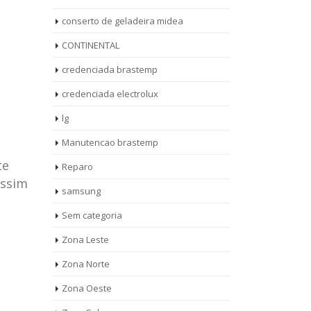
conserto de geladeira midea
CONTINENTAL
credenciada brastemp
credenciada electrolux
lg
Manutencao brastemp
te
Reparo
assim
samsung
Sem categoria
rto de
ASSISTENCIA
Zona Leste
10
27
eira
TECNICA
Zona Norte
jan
ag
rolux casa
BRASTEMP
Zona Oeste
MOOCA
AUT