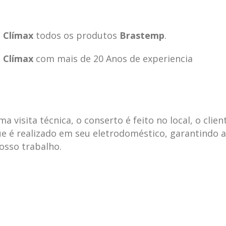
 Clímax
todos os produtos
Brastemp
.
 Clímax
com mais de 20 Anos de experiencia
visita técnica, o conserto é feito no local, o clien
e é realizado em seu eletrodoméstico, garantindo 
nosso trabalho.
ecnica
ASSISTENCIA
conse
19
10
la
TECNICA
gelad
abr
jan
ELECTROLUX ALTO
elect
DA LAPA
verde
mp bela