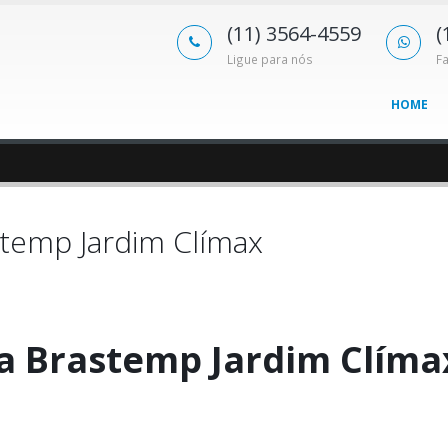
(11) 3564-4559
(
Ligue para nós
F
HOME
stemp Jardim Clímax
a Brastemp Jardim Clíma