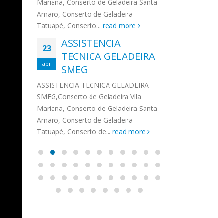
na,
Mariana, Conserto de Geladeira Santa
MA
MOEMA
na região de 
maro,
Amaro, Conserto de Geladeira
serviços de...
TECNICA CONSUL
CONSERTO DE GELADEIRA DAKO
Auto
ore
Tatuapé, Conserto...
read more
ASS
 de Geladeira Vila
MOEMA,Conserto de Geladeira Vila
Ligu
23
ASSISTENCIA
rto de Geladeira
Mariana, Conserto de Geladeira
TEC
Wha
23
EMP
TECNICA GELADEIRA
abr
onserto de
Santa Amaro, Conserto de
Auto
PIN
abr
pé, Conserto de...
SMEG
Geladeira Tatuapé, Conserto...
todo
ASSISTENCI
read more
Soli
EMP
ASSISTENCIA TECNICA GELADEIRA
PINHEIROS é
eira
SMEG,Conserto de Geladeira Vila
atua na regi
eira
Mariana, Conserto de Geladeira Santa
realizando se
deira
Amaro, Conserto de Geladeira
Tatuapé, Conserto de...
read more