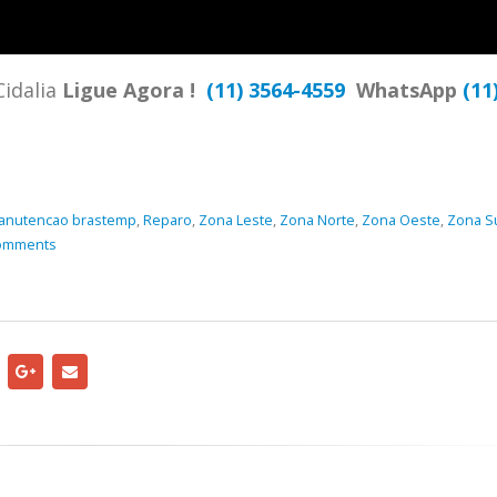
TENCIA BRASTEMP PROXIMO A
SPECIALIZADA Brastemp
 SP Ligue Agora ! (11) 3564-
hatsApp (11) 9 57360036
Cidalia
Ligue Agora !
(11) 3564-4559
WhatsApp
(11
zada Brastemp Grande sp todos
dutos Brastemp. em...
more
anutencao brastemp
,
Reparo
,
Zona Leste
,
Zona Norte
,
Zona Oeste
,
Zona S
omments