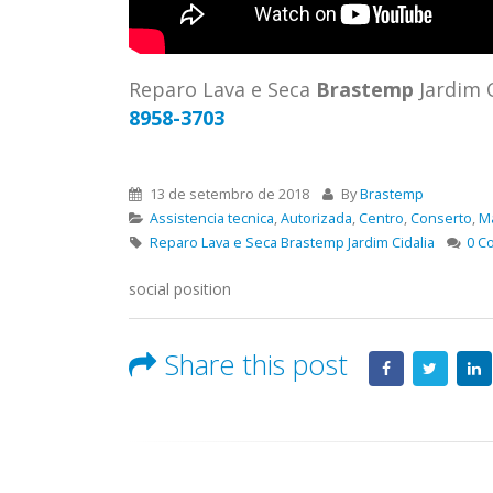
ASSIS
Brastemp Grande sp todos os
MIM E
produtos Brastemp. em toda sp
GRANDE
Autorizada...
read more
4559 W
Reparo Lava e Seca
Brastemp
Jardim 
Autori
8958-3703
os pro
read 
13 de setembro de 2018
By
Brastemp
Assistencia tecnica
,
Autorizada
,
Centro
,
Conserto
,
M
Reparo Lava e Seca Brastemp Jardim Cidalia
0 C
social position
Share this post