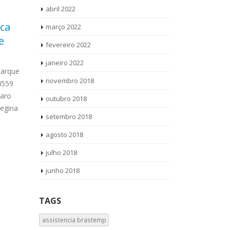
abril 2022
eca
Autorizada Ariston
Aut
março 2022
23
31
e
Santa Teresinha
Vila
fevereiro 2022
out
out
Autorizada Ariston Santa
Autor
janeiro 2022
Teresinha Ligue Agora ! (11) 3564-4559
Ligue Agora !
Parque
novembro 2018
WhatsApp (11) 957360036 Autorizada
WhatsApp (11
4559
Ariston Santa Teresinha todos os
Amana Vila C
paro
outubro 2018
produtos Vamos até você Solicite uma
Vamos até voc
egina
setembro 2018
visita...
read more
read more
agosto 2018
julho 2018
junho 2018
TAGS
assistencia brastemp