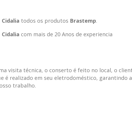
Cidalia
todos os produtos
Brastemp
.
Cidalia
com mais de 20 Anos de experiencia
visita técnica, o conserto é feito no local, o clien
e é realizado em seu eletrodoméstico, garantindo 
nosso trabalho.
ecnica
ASSISTENCIA
conse
19
10
la
TECNICA
gelad
abr
jan
ELECTROLUX ALTO
elect
DA LAPA
verde
mp bela