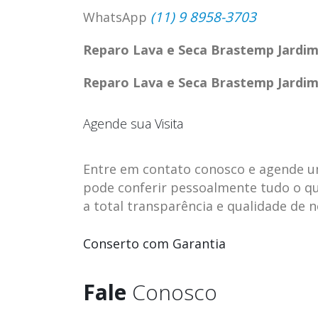
(11) 9 8958-3703
WhatsApp
Reparo Lava e Seca Brastemp Jardim 
Reparo Lava e Seca Brastemp Jardim 
Agende sua Visita
Entre em contato conosco e agende uma 
pode conferir pessoalmente tudo o qu
a total transparência e qualidade de 
ASSISTENCIA
assistencia t
Conserto com Garantia
23
23
TECNICA EM
brastemp be
abr
abr
GELADEIRA
vista
Fale
Conosco
CONTINENTAL
assistencia tecnica braste