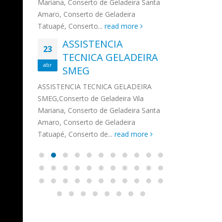
na,
Mariana, Conserto de Geladeira Santa
MA
MOEMA
na região de 
maro,
Amaro, Conserto de Geladeira
serviços de...
TECNICA CONSUL
CONSERTO DE GELADEIRA DAKO
Auto
ore
Tatuapé, Conserto...
read more
ASS
 de Geladeira Vila
MOEMA,Conserto de Geladeira Vila
Ligu
23
ASSISTENCIA
rto de Geladeira
Mariana, Conserto de Geladeira
TEC
Wha
23
EMP
TECNICA GELADEIRA
abr
onserto de
Santa Amaro, Conserto de
Auto
PIN
abr
pé, Conserto de...
SMEG
Geladeira Tatuapé, Conserto...
todo
ASSISTENCI
read more
Soli
EMP
ASSISTENCIA TECNICA GELADEIRA
PINHEIROS é
eira
SMEG,Conserto de Geladeira Vila
atua na regi
eira
Mariana, Conserto de Geladeira Santa
realizando se
deira
Amaro, Conserto de Geladeira
Tatuapé, Conserto de...
read more