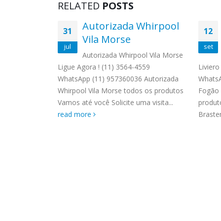
RELATED
POSTS
dora de
Autorizada Whirpool
31
12
temp
Vila Morse
jul
set
pos
Autorizada Whirpool Vila Morse
Ligue Agora ! (11) 3564-4559
Liviero
pa Brastemp
WhatsApp (11) 957360036 Autorizada
WhatsA
a ! (11)
Whirpool Vila Morse todos os produtos
Fogão 
 9 8958-3703
Vamos até você Solicite uma visita...
produt
pa Brastemp
read more
Brastem
.
read more