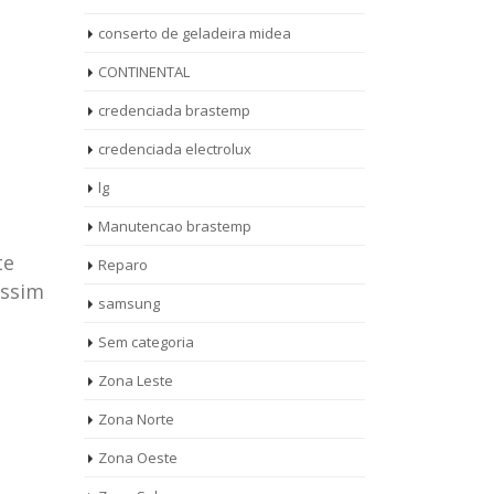
conserto de geladeira midea
CONTINENTAL
credenciada brastemp
credenciada electrolux
lg
Manutencao brastemp
te
Reparo
assim
samsung
Sem categoria
rto de
ASSISTENCIA
Zona Leste
10
27
eira
TECNICA
Zona Norte
jan
ag
rolux casa
BRASTEMP
Zona Oeste
MOOCA
AUT