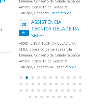
) 9
na,
Mariana, Conserto de Geladeira Santa
MA
MOEMA
na região de 
maro,
Amaro, Conserto de Geladeira
serviços de...
TECNICA CONSUL
CONSERTO DE GELADEIRA DAKO
Auto
ore
Tatuapé, Conserto...
read more
ASS
 de Geladeira Vila
MOEMA,Conserto de Geladeira Vila
Ligu
23
ASSISTENCIA
rto de Geladeira
Mariana, Conserto de Geladeira
TEC
Wha
23
EMP
TECNICA GELADEIRA
abr
onserto de
Santa Amaro, Conserto de
Auto
PIN
ul
abr
pé, Conserto de...
SMEG
Geladeira Tatuapé, Conserto...
todo
ASSISTENCI
read more
Soli
EMP
ASSISTENCIA TECNICA GELADEIRA
PINHEIROS é
eira
SMEG,Conserto de Geladeira Vila
atua na regi
eira
Mariana, Conserto de Geladeira Santa
realizando se
deira
Amaro, Conserto de Geladeira
Tatuapé, Conserto de...
read more
Técnico Secadora de
Rep
14
13