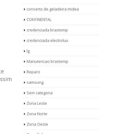
conserto de geladeira midea
CONTINENTAL
credenciada brastemp
credenciada electrolux
lg
Manutencao brastemp
te
Reparo
assim
samsung
Sem categoria
rto de
ASSISTENCIA
Zona Leste
10
27
eira
TECNICA
Zona Norte
jan
ag
rolux casa
BRASTEMP
Zona Oeste
MOOCA
AUT