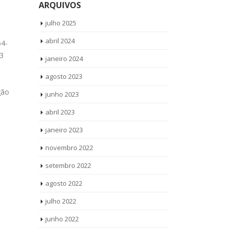
Roupa Brastemp Vila
Bra
ARQUIVOS
set
set
Germinal
Kem
julho 2025
Técnico Secadora de Roupa Brastemp
Reparo Fogã
abril 2024
64-
Vila Germinal Ligue Agora ! (11) 3564-
Ligue Agora !
3
4559 WhatsApp (11) 9 8958-3703
WhatsApp (11
janeiro 2024
Técnico Secadora de Roupa Brastemp
Fogão Brast
agosto 2023
Vila Germinal todos os...
read more
os produtos
gão
Brastemp Cid
junho 2023
abril 2023
janeiro 2023
novembro 2022
setembro 2022
agosto 2022
julho 2022
junho 2022