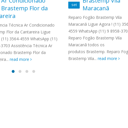
Ar Condicionado
Brastemp Vila
TENCIA BRASTEMP PROXIMO A
set
Brastemp Flor da
Maracanã
SPECIALIZADA Brastemp
areira
 SP Ligue Agora ! (11) 3564-
Reparo Fogão Brastemp Vila
hatsApp (11) 9 57360036
Maracanã Ligue Agora ! (11) 35
ência Técnica Ar Condicionado
zada Brastemp Grande sp todos
4559 WhatsApp (11) 9 8958-370
mp Flor da Cantareira Ligue
dutos Brastemp. em...
Reparo Fogão Brastemp Vila
! (11) 3564-4559 WhatsApp (11)
more
Maracanã todos os
-3703 Assistência Técnica Ar
produtos Brastemp. Reparo Fo
ionado Brastemp Flor da
Brastemp Vila...
read more
ira...
read more