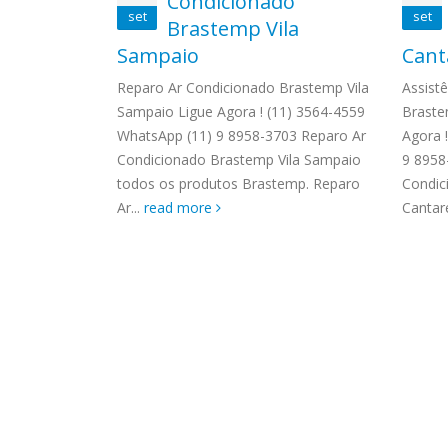
o
Condicionado
ASSIS
set
set
Brastemp Grande sp todos os
onjunto
Brastemp Vila
MIM E
produtos Brastemp. em toda sp
 Tavares
Sampaio
Cant
GRANDE
Autorizada...
read more
4559 W
Brastemp
Reparo Ar Condicionado Brastemp Vila
Assist
Autori
so Tavares
Sampaio Ligue Agora ! (11) 3564-4559
Braste
os pro
559
WhatsApp (11) 9 8958-3703 Reparo Ar
Agora 
read 
03 Reparo Ar
Condicionado Brastemp Vila Sampaio
9 8958
Conjunto
todos os produtos Brastemp. Reparo
Condic
..
Ar...
read more
Cantare