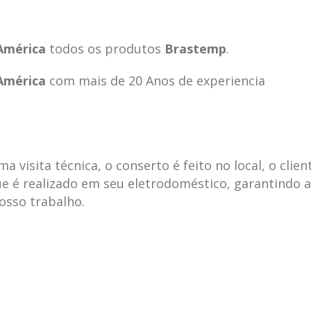
América
todos os produtos
Brastemp
.
América
com mais de 20 Anos de experiencia
visita técnica, o conserto é feito no local, o clien
e é realizado em seu eletrodoméstico, garantindo 
nosso trabalho.
ecnica
ASSISTENCIA
conse
19
10
la
TECNICA
gelad
abr
jan
ELECTROLUX ALTO
elect
DA LAPA
verde
mp bela