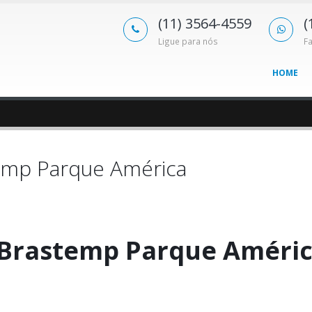
(11) 3564-4559
(
Ligue para nós
F
HOME
emp Parque América
 Brastemp Parque Améri