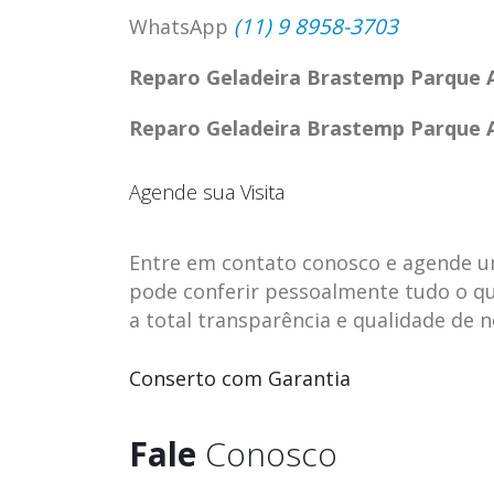
(11) 9 8958-3703
WhatsApp
Reparo Geladeira Brastemp Parque 
Reparo Geladeira Brastemp Parque 
Agende sua Visita
Entre em contato conosco e agende uma 
pode conferir pessoalmente tudo o qu
a total transparência e qualidade de 
ASSISTENCIA
assistencia t
Conserto com Garantia
23
23
TECNICA EM
brastemp be
abr
abr
GELADEIRA
vista
Fale
Conosco
CONTINENTAL
assistencia tecnica braste