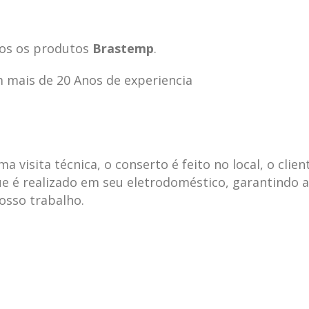
os os produtos
Brastemp
.
 mais de 20 Anos de experiencia
visita técnica, o conserto é feito no local, o clien
e é realizado em seu eletrodoméstico, garantindo 
nosso trabalho.
ecnica
ASSISTENCIA
conse
19
10
la
TECNICA
gelad
abr
jan
ELECTROLUX ALTO
elect
DA LAPA
verde
mp bela