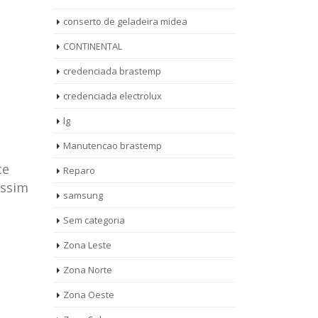
conserto de geladeira midea
CONTINENTAL
credenciada brastemp
credenciada electrolux
lg
Manutencao brastemp
te
Reparo
assim
samsung
Sem categoria
rto de
ASSISTENCIA
Zona Leste
10
27
eira
TECNICA
Zona Norte
jan
ag
rolux casa
BRASTEMP
Zona Oeste
MOOCA
AUT