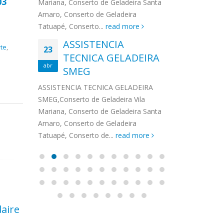
03
na,
Mariana, Conserto de Geladeira Santa
MA
MOEMA
na região de 
maro,
Amaro, Conserto de Geladeira
serviços de...
TECNICA CONSUL
CONSERTO DE GELADEIRA DAKO
Auto
ore
Tatuapé, Conserto...
read more
ASS
 de Geladeira Vila
MOEMA,Conserto de Geladeira Vila
Ligu
23
ASSISTENCIA
rto de Geladeira
Mariana, Conserto de Geladeira
TEC
Wha
te
,
23
EMP
TECNICA GELADEIRA
abr
onserto de
Santa Amaro, Conserto de
Auto
PIN
abr
pé, Conserto de...
SMEG
Geladeira Tatuapé, Conserto...
todo
ASSISTENCI
read more
Soli
EMP
ASSISTENCIA TECNICA GELADEIRA
PINHEIROS é
eira
SMEG,Conserto de Geladeira Vila
atua na regi
eira
Mariana, Conserto de Geladeira Santa
realizando se
deira
Amaro, Conserto de Geladeira
Tatuapé, Conserto de...
read more
daire
Reparo Lava e Seca
Rep
13
13
Brastemp Quarta
Lav