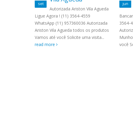
ASSIS
set
jun
Brastemp Grande sp todos os
MIM E
Autorizada Ariston Vila Agueda
produtos Brastemp. em toda sp
GRANDE
Ligue Agora ! (11) 3564-4559
Bancar
Jardim
Autorizada...
read more
4559 W
WhatsApp (11) 957360036 Autorizada
3564-4
) 3564-4559
Autori
Ariston Vila Agueda todos os produtos
Autoriz
03 Reparo
os pro
Vamos até você Solicite uma visita...
Munhoz
dilene todos
read 
read more
você So
eparo Fogão
more