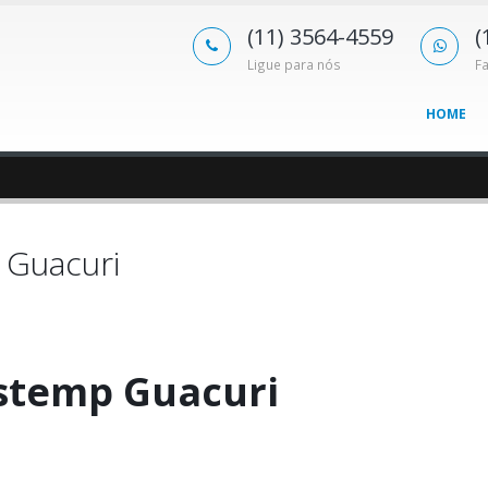
(11) 3564-4559
(
Ligue para nós
F
HOME
 Guacuri
stemp Guacuri