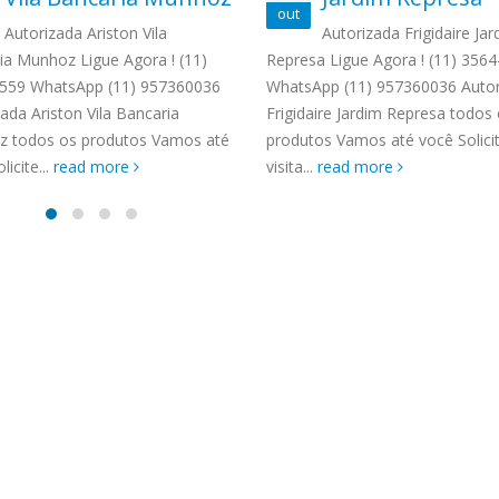
TENCIA BRASTEMP PROXIMO A
out
SPECIALIZADA Brastemp
Autorizada Ariston Vila
Autorizada Frigidaire Jar
 SP Ligue Agora ! (11) 3564-
ia Munhoz Ligue Agora ! (11)
Represa Ligue Agora ! (11) 356
hatsApp (11) 9 57360036
559 WhatsApp (11) 957360036
WhatsApp (11) 957360036 Autor
zada Brastemp Grande sp todos
ada Ariston Vila Bancaria
Frigidaire Jardim Represa todos
dutos Brastemp. em...
 todos os produtos Vamos até
produtos Vamos até você Solic
more
licite...
read more
visita...
read more