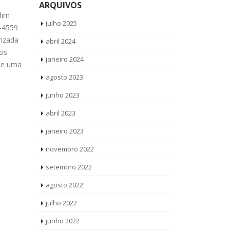
ARQUIVOS
set
set
Parada
Bra
dim
julho 2025
4-4559
Reparo Lava e Seca Brastemp Quarta
Reparo Maqu
izada
Parada Ligue Agora ! (11) 3564-4559
abril 2024
Brastemp Vila
 os
WhatsApp (11) 9 8958-3703 Reparo
3564-4559 Wh
janeiro 2024
ite uma
Lava e Seca Brastemp Quarta Parada
Reparo Maqu
agosto 2023
todos os...
read more
Brastemp Vila
junho 2023
abril 2023
janeiro 2023
novembro 2022
setembro 2022
agosto 2022
julho 2022
junho 2022