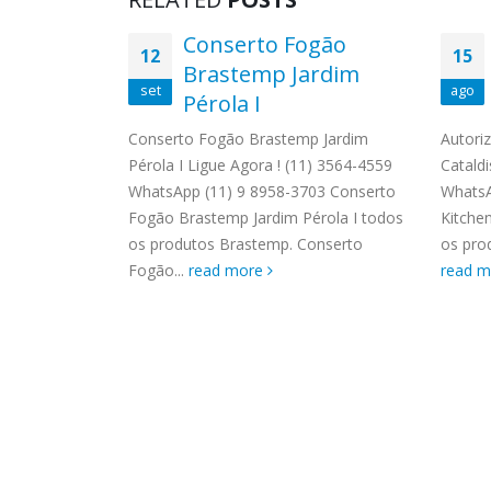
ASSIS
Brastemp Grande sp todos os
MIM E
Técnica
Conserto Fogão
produtos Brastemp. em toda sp
12
15
GRANDE
nado
Brastemp Jardim
Autorizada...
read more
4559 W
set
ago
la
Pérola I
Autori
os pro
Conserto Fogão Brastemp Jardim
Autori
read 
Pérola I Ligue Agora ! (11) 3564-4559
Cataldi
ondicionado
WhatsApp (11) 9 8958-3703 Conserto
WhatsA
 Ligue Agora
Fogão Brastemp Jardim Pérola I todos
Kitche
p (11) 9
os produtos Brastemp. Conserto
os prod
cnica Ar
Fogão...
read more
read 
ila
ad more