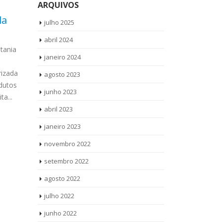
ARQUIVOS
la
Autorizada Frigidaire
Aut
julho 2025
26
17
Vila Verde
Jar
abril 2024
out
set
stania
Autorizada Frigidaire Vila Verde
Autor
janeiro 2024
Ligue Agora ! (11) 3564-4559
Clima Ligue A
izada
WhatsApp (11) 957360036 Autorizada
WhatsApp (11
agosto 2023
odutos
Frigidaire Vila Verde todos os produtos
Dcs Jardim B
junho 2023
a...
Vamos até você Solicite uma visita...
produtos Vamo
read more
read more
abril 2023
janeiro 2023
novembro 2022
setembro 2022
agosto 2022
julho 2022
junho 2022