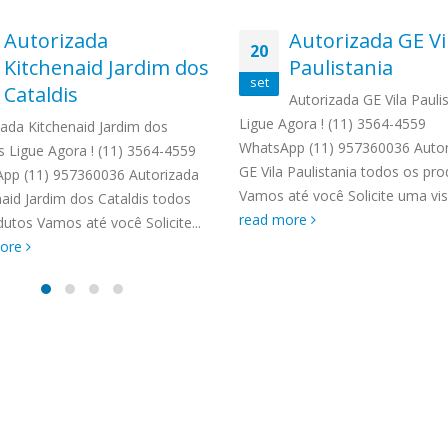
TENCIA BRASTEMP PROXIMO A
SPECIALIZADA Brastemp
Autorizada
Autorizada GE Vi
20
 SP Ligue Agora ! (11) 3564-
Kitchenaid Jardim dos
Paulistania
hatsApp (11) 9 57360036
set
Cataldis
Autorizada GE Vila Pauli
zada Brastemp Grande sp todos
Ligue Agora ! (11) 3564-4559
dutos Brastemp. em...
zada Kitchenaid Jardim dos
WhatsApp (11) 957360036 Autor
more
s Ligue Agora ! (11) 3564-4559
GE Vila Paulistania todos os pr
pp (11) 957360036 Autorizada
Vamos até você Solicite uma visit
naid Jardim dos Cataldis todos
read more
utos Vamos até você Solicite...
more