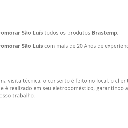
omorar São Luís
todos os produtos
Brastemp
.
omorar São Luís
com mais de 20 Anos de experienc
visita técnica, o conserto é feito no local, o clien
e é realizado em seu eletrodoméstico, garantindo 
nosso trabalho.
ecnica
ASSISTENCIA
conse
19
10
la
TECNICA
gelad
abr
jan
ELECTROLUX ALTO
elect
DA LAPA
verde
mp bela