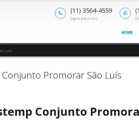
(11) 3564-4559
(
Ligue para nós
F
HOME
ão Luís
Conjunto Promorar São Luís
stemp Conjunto Promora