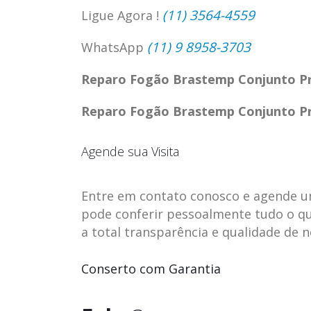
(11) 3564-4559
Ligue Agora !
(11) 9 8958-3703
WhatsApp
Reparo Fogão Brastemp Conjunto Pr
Reparo Fogão Brastemp Conjunto Pr
Agende sua Visita
Entre em contato conosco e agende uma 
pode conferir pessoalmente tudo o qu
a total transparência e qualidade de 
ASSISTENCIA
assistencia t
23
23
TECNICA EM
brastemp be
Conserto com Garantia
abr
abr
GELADEIRA
vista
CONTINENTAL
assistencia tecnica braste