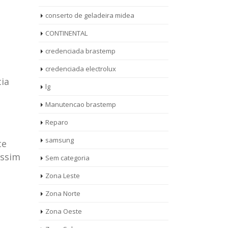
conserto de geladeira midea
CONTINENTAL
credenciada brastemp
credenciada electrolux
ia
lg
Manutencao brastemp
Reparo
samsung
te
assim
Sem categoria
rto de
ASSISTENCIA
Zona Leste
10
27
eira
TECNICA
Zona Norte
jan
ag
rolux casa
BRASTEMP
Zona Oeste
MOOCA
AUT