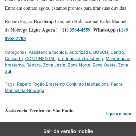
Entre em contato agora, estamos prontos para tirar suas dúvidas
Brastemp
Reparo Fogão
Conjunto Habitacional Padre Manoel
Ligue Agora !
(11) 3564-4559
WhatsApp
(11) 9
da Nóbrega
8958-3703
Categorias:
Assistencia tecnica
,
Autorizada
,
BOSCH
,
Centro
,
Conserto
,
CONTINENTAL
,
credenciada brastemp
,
Manutencao
brastemp
,
Reparo
,
Zona Leste
,
Zona Norte
,
Zona Oeste
,
Zona
Sul
Tags:
Reparo Fogão Brastemp Conjunto Habitacional Padre
Manoel da Nóbrega
Assistencia Tecnica em São Paulo
Ir para o topo
Sair da versão mobile