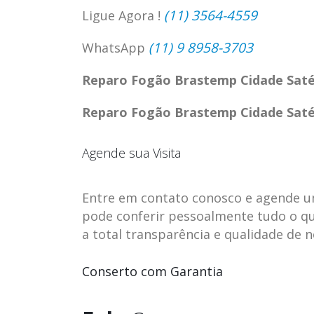
(11) 3564-4559
Ligue Agora !
(11) 9 8958-3703
WhatsApp
Reparo Fogão Brastemp Cidade Saté
Reparo Fogão Brastemp Cidade Saté
Agende sua Visita
Entre em contato conosco e agende uma 
pode conferir pessoalmente tudo o qu
a total transparência e qualidade de 
ASSISTENCIA
assistencia t
23
23
TECNICA EM
brastemp be
Conserto com Garantia
abr
abr
GELADEIRA
vista
CONTINENTAL
assistencia tecnica braste