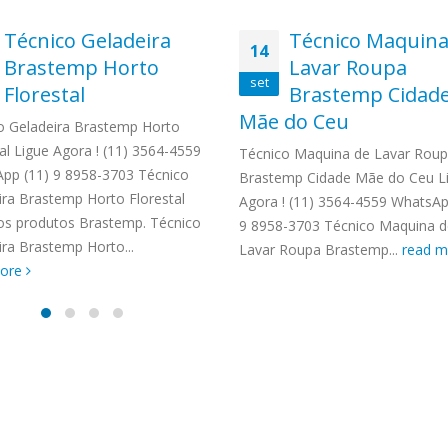
TENCIA BRASTEMP PROXIMO A
SPECIALIZADA Brastemp
Técnico Geladeira
Técnico Maquina
14
 SP Ligue Agora ! (11) 3564-
Brastemp Horto
Lavar Roupa
hatsApp (11) 9 57360036
set
Florestal
Brastemp Cidad
zada Brastemp Grande sp todos
Mãe do Ceu
dutos Brastemp. em...
o Geladeira Brastemp Horto
more
al Ligue Agora ! (11) 3564-4559
Técnico Maquina de Lavar Rou
pp (11) 9 8958-3703 Técnico
Brastemp Cidade Mãe do Ceu L
ira Brastemp Horto Florestal
Agora ! (11) 3564-4559 WhatsAp
os produtos Brastemp. Técnico
9 8958-3703 Técnico Maquina d
ira Brastemp Horto...
Lavar Roupa Brastemp...
read 
more