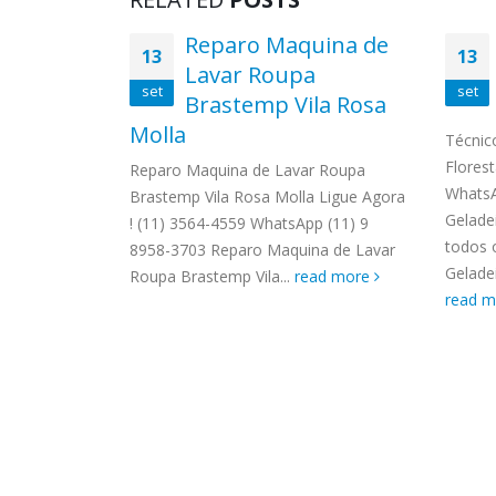
ASSIS
Brastemp Grande sp todos os
MIM E
Bosch São
Reparo Maquina de
produtos Brastemp. em toda sp
13
13
GRANDE
Lavar Roupa
Autorizada...
read more
4559 W
set
set
Brastemp Vila Rosa
 São Mateus
Autori
Molla
559
os pro
Técnic
 Autorizada
read 
Florest
Reparo Maquina de Lavar Roupa
os produtos
WhatsA
Brastemp Vila Rosa Molla Ligue Agora
a visita...
Gelade
! (11) 3564-4559 WhatsApp (11) 9
todos 
8958-3703 Reparo Maquina de Lavar
Gelade
Roupa Brastemp Vila...
read more
read 