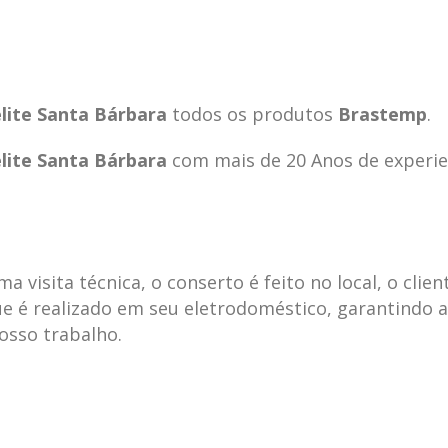
lite Santa Bárbara
todos os produtos
Brastemp
.
lite Santa Bárbara
com mais de 20 Anos de experie
visita técnica, o conserto é feito no local, o clien
e é realizado em seu eletrodoméstico, garantindo 
nosso trabalho.
ecnica
ASSISTENCIA
conse
19
10
la
TECNICA
gelad
abr
jan
ELECTROLUX ALTO
elect
DA LAPA
verde
mp bela