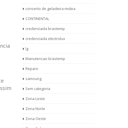
conserto de geladeira midea
CONTINENTAL
credenciada brastemp
credenciada electrolux
ncia
lg
Manutencao brastemp
Reparo
samsung
te
assim
Sem categoria
rto de
ASSISTENCIA
Zona Leste
10
27
eira
TECNICA
Zona Norte
jan
ag
rolux casa
BRASTEMP
Zona Oeste
MOOCA
AUT