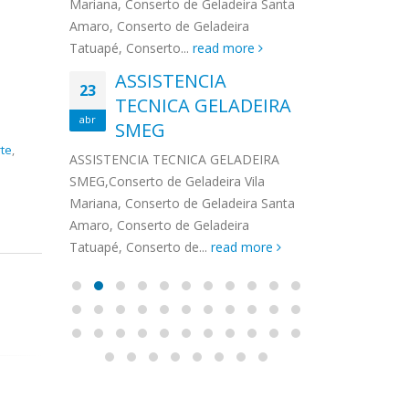
na,
Mariana, Conserto de Geladeira Santa
MA
MOEMA
na região de 
maro,
Amaro, Conserto de Geladeira
serviços de...
TECNICA CONSUL
CONSERTO DE GELADEIRA DAKO
Auto
ore
Tatuapé, Conserto...
read more
ASS
 de Geladeira Vila
MOEMA,Conserto de Geladeira Vila
Ligu
23
ASSISTENCIA
rto de Geladeira
Mariana, Conserto de Geladeira
TEC
Wha
23
EMP
TECNICA GELADEIRA
abr
onserto de
Santa Amaro, Conserto de
Auto
PIN
abr
pé, Conserto de...
SMEG
Geladeira Tatuapé, Conserto...
todo
ASSISTENCI
read more
Soli
te
,
EMP
ASSISTENCIA TECNICA GELADEIRA
PINHEIROS é
eira
SMEG,Conserto de Geladeira Vila
atua na regi
eira
Mariana, Conserto de Geladeira Santa
realizando se
deira
Amaro, Conserto de Geladeira
Tatuapé, Conserto de...
read more