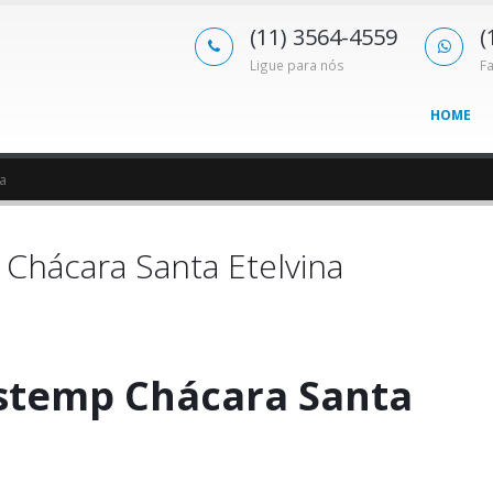
(11) 3564-4559
(
Ligue para nós
F
HOME
a
Chácara Santa Etelvina
stemp Chácara Santa