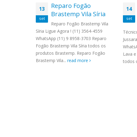
ASSIS
Bosch
Reparo Fogão
Brastemp Grande sp todos os
13
14
MIM E
as
Brastemp Vila Síria
produtos Brastemp. em toda sp
GRANDE
set
set
Autorizada...
read more
4559 W
 Parque
Reparo Fogão Brastemp Vila
Autori
 3564-4559
Síria Ligue Agora ! (11) 3564-4559
Técnic
os pro
 Autorizada
WhatsApp (11) 9 8958-3703 Reparo
Jussar
read 
os os
Fogão Brastemp Vila Síria todos os
WhatsA
Solicite uma
produtos Brastemp. Reparo Fogão
Lava e
Brastemp Vila...
read more
todos o