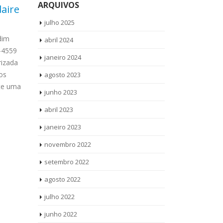
ARQUIVOS
daire
Autorizada Bosch
Téc
09
14
Jardim Maggi
Rou
julho 2025
set
set
Par
dim
Autorizada Bosch Jardim Maggi
abril 2024
4-4559
Ligue Agora ! (11) 3564-4559
Técnico Sec
janeiro 2024
izada
WhatsApp (11) 957360036 Autorizada
Parque Santa 
os
Bosch Jardim Maggi todos os produtos
agosto 2023
3564-4559 Wh
ite uma
Vamos até você Solicite uma visita...
Técnico Sec
junho 2023
read more
Parque Santa
abril 2023
janeiro 2023
novembro 2022
setembro 2022
agosto 2022
julho 2022
junho 2022