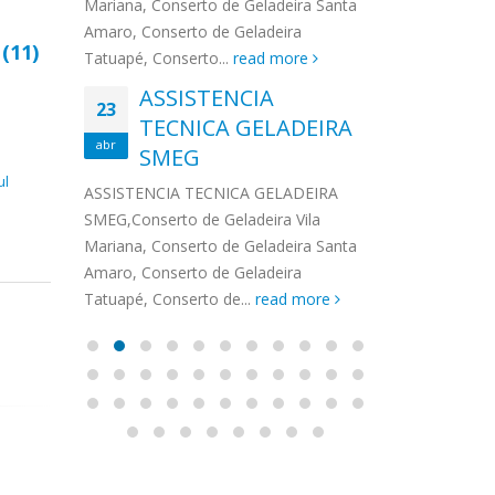
na,
Mariana, Conserto de Geladeira Santa
MA
MOEMA
na região de 
maro,
Amaro, Conserto de Geladeira
serviços de...
TECNICA CONSUL
CONSERTO DE GELADEIRA DAKO
Auto
p
(11)
ore
Tatuapé, Conserto...
read more
ASS
 de Geladeira Vila
MOEMA,Conserto de Geladeira Vila
Ligu
23
ASSISTENCIA
rto de Geladeira
Mariana, Conserto de Geladeira
TEC
Wha
23
EMP
TECNICA GELADEIRA
abr
onserto de
Santa Amaro, Conserto de
Auto
PIN
abr
pé, Conserto de...
SMEG
Geladeira Tatuapé, Conserto...
todo
ASSISTENCI
read more
Soli
ul
EMP
ASSISTENCIA TECNICA GELADEIRA
PINHEIROS é
eira
SMEG,Conserto de Geladeira Vila
atua na regi
eira
Mariana, Conserto de Geladeira Santa
realizando se
deira
Amaro, Conserto de Geladeira
Tatuapé, Conserto de...
read more