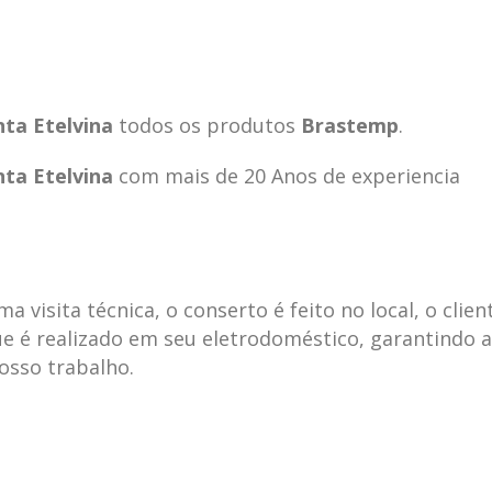
ta Etelvina
todos os produtos
Brastemp
.
ta Etelvina
com mais de 20 Anos de experiencia
visita técnica, o conserto é feito no local, o clien
e é realizado em seu eletrodoméstico, garantindo 
nosso trabalho.
ecnica
ASSISTENCIA
conse
19
10
la
TECNICA
gelad
abr
jan
ELECTROLUX ALTO
elect
DA LAPA
verde
mp bela