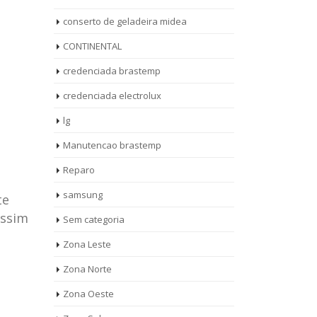
conserto de geladeira midea
CONTINENTAL
credenciada brastemp
credenciada electrolux
lg
Manutencao brastemp
Reparo
samsung
te
assim
Sem categoria
rto de
ASSISTENCIA
Zona Leste
10
27
eira
TECNICA
Zona Norte
jan
ag
rolux casa
BRASTEMP
Zona Oeste
MOOCA
AUT