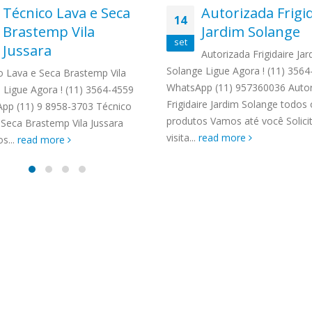
TENCIA BRASTEMP PROXIMO A
Técnico Lava e Seca
Autorizada Frigi
14
SPECIALIZADA Brastemp
Brastemp Vila
Jardim Solange
 SP Ligue Agora ! (11) 3564-
set
Jussara
hatsApp (11) 9 57360036
Autorizada Frigidaire Jar
zada Brastemp Grande sp todos
Solange Ligue Agora ! (11) 356
o Lava e Seca Brastemp Vila
dutos Brastemp. em...
WhatsApp (11) 957360036 Autor
a Ligue Agora ! (11) 3564-4559
more
Frigidaire Jardim Solange todos 
pp (11) 9 8958-3703 Técnico
produtos Vamos até você Solic
 Seca Brastemp Vila Jussara
visita...
read more
s...
read more