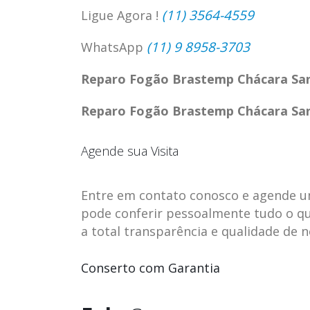
(11) 3564-4559
Ligue Agora !
(11) 9 8958-3703
WhatsApp
Reparo Fogão Brastemp Chácara San
Reparo Fogão Brastemp Chácara San
Agende sua Visita
Entre em contato conosco e agende uma 
pode conferir pessoalmente tudo o qu
a total transparência e qualidade de 
ASSISTENCIA
assistencia t
23
23
TECNICA EM
brastemp be
Conserto com Garantia
abr
abr
GELADEIRA
vista
CONTINENTAL
assistencia tecnica braste