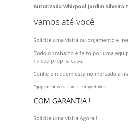
Autorizada Whirpool Jardim Silveira
t
Vamos até você
Solicite uma visita ou orçamento e ire
Todo o trabalho é feito por uma equi
na sua própria casa.
Confie em quem esta no mercado a mai
Equipamentos Nacionais e Importados
ASSISTENCIA
assistencia t
COM GARANTIA !
23
23
TECNICA EM
brastemp be
abr
abr
GELADEIRA
vista
Solicite uma visita Agora !
CONTINENTAL
assistencia tecnica braste