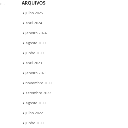
ARQUIVOS
...
Vamos até você Solicite uma visita...
todos os pro
read more
Solicite uma v
julho 2025
abril 2024
janeiro 2024
agosto 2023
junho 2023
abril 2023
janeiro 2023
novembro 2022
setembro 2022
agosto 2022
julho 2022
junho 2022