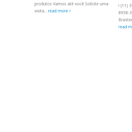
ASSIS
produtos Vamos até você Solicite uma
Boacava
! (11)
Brastemp Grande sp todos os
MIM E
visita...
read more
emp. Técnico
8958-3
produtos Brastemp. em toda sp
GRANDE
...
Braste
Autorizada...
read more
4559 W
read 
Autori
os pro
read 