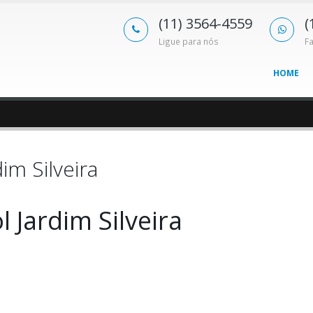
(11) 3564-4559
(
Ligue para nós
F
HOME
im Silveira
 Jardim Silveira