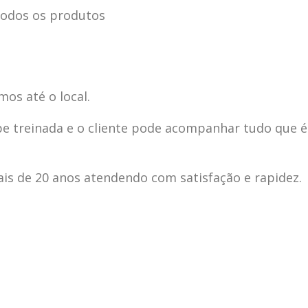
odos os produtos
mos até o local.
pe treinada e o cliente pode acompanhar tudo que é
s de 20 anos atendendo com satisfação e rapidez.
ecnica
ASSISTENCIA
conse
19
10
la
TECNICA
gelad
abr
jan
ELECTROLUX ALTO
elect
DA LAPA
verde
mp bela