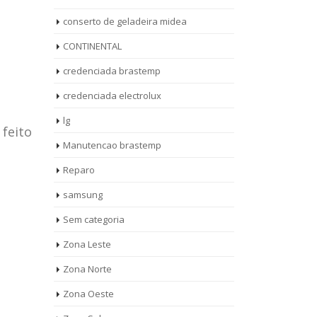
conserto de geladeira midea
CONTINENTAL
credenciada brastemp
credenciada electrolux
lg
 feito
Manutencao brastemp
Reparo
samsung
Sem categoria
rto de
ASSISTENCIA
Zona Leste
10
27
eira
TECNICA
Zona Norte
jan
ag
rolux casa
BRASTEMP
Zona Oeste
MOOCA
AUT