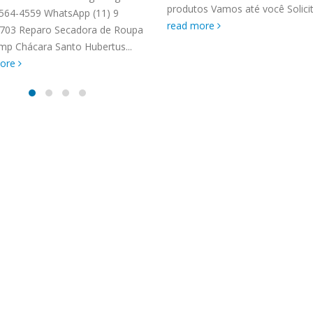
TENCIA BRASTEMP PROXIMO A
produtos Vamos até você Solicite
 3564-4559 WhatsApp (11) 9
SPECIALIZADA Brastemp
read more
703 Reparo Secadora de Roupa
 SP Ligue Agora ! (11) 3564-
mp Chácara Santo Hubertus...
hatsApp (11) 9 57360036
more
zada Brastemp Grande sp todos
dutos Brastemp. em...
more