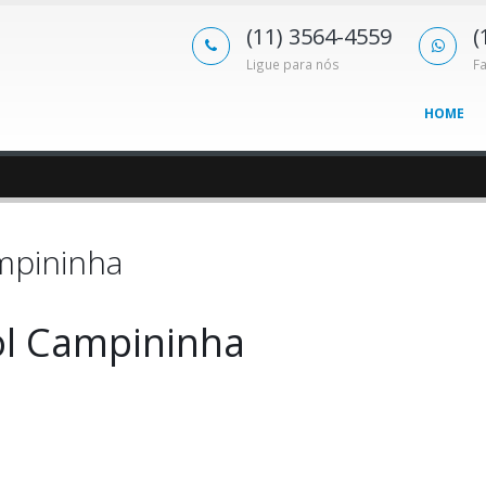
(11) 3564-4559
(
Ligue para nós
F
HOME
mpininha
ol Campininha