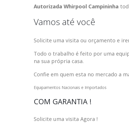
Autorizada Whirpool Campininha
tod
Vamos até você
Solicite uma visita ou orçamento e ire
Todo o trabalho é feito por uma equi
na sua própria casa.
Confie em quem esta no mercado a mai
Equipamentos Nacionais e Importados
ASSISTENCIA
assistencia t
COM GARANTIA !
23
23
TECNICA EM
brastemp be
abr
abr
GELADEIRA
vista
Solicite uma visita Agora !
CONTINENTAL
assistencia tecnica braste