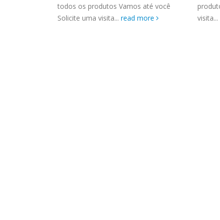
ASSIS
ma visita ou
todos os produtos Vamos até você
produt
Brastemp Grande sp todos os
MIM E
Solicite uma visita...
read more
visita...
produtos Brastemp. em toda sp
GRANDE
Autorizada...
read more
4559 W
Autori
os pro
read 