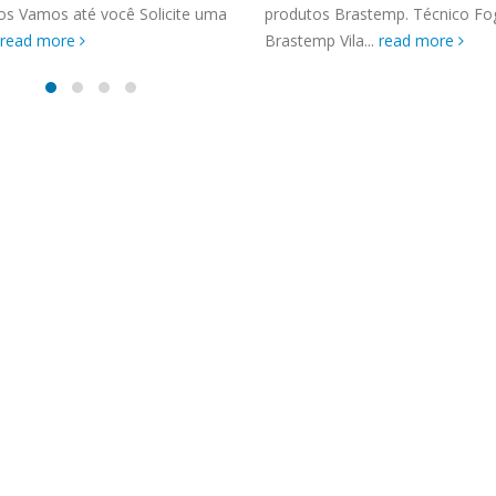
TENCIA BRASTEMP PROXIMO A
os Vamos até você Solicite uma
produtos Brastemp. Técnico F
SPECIALIZADA Brastemp
read more
Brastemp Vila...
read more
 SP Ligue Agora ! (11) 3564-
hatsApp (11) 9 57360036
zada Brastemp Grande sp todos
dutos Brastemp. em...
more