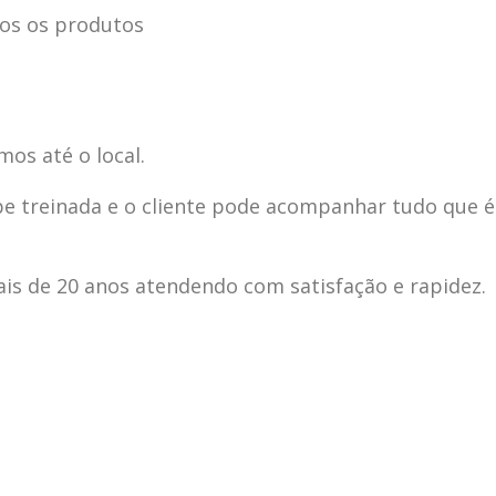
os os produtos
mos até o local.
pe treinada e o cliente pode acompanhar tudo que é
s de 20 anos atendendo com satisfação e rapidez.
ecnica
ASSISTENCIA
conse
19
10
la
TECNICA
gelad
abr
jan
ELECTROLUX ALTO
elect
DA LAPA
verde
mp bela