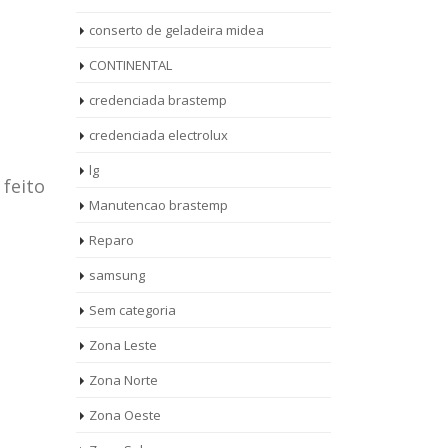
conserto de geladeira midea
CONTINENTAL
credenciada brastemp
credenciada electrolux
lg
 feito
Manutencao brastemp
Reparo
samsung
Sem categoria
rto de
ASSISTENCIA
Zona Leste
10
27
eira
TECNICA
Zona Norte
jan
ag
rolux casa
BRASTEMP
Zona Oeste
MOOCA
AUT