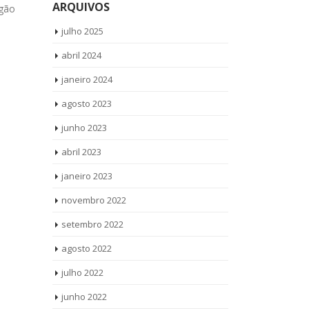
ARQUIVOS
ogão
! (11) 3564-4559 WhatsApp (11) 9
Ligue Agora !
8958-3703 Reparo Lava e Seca
WhatsApp (11
julho 2025
Brastemp Jardim Santa...
read more
Assistência 
abril 2024
Roupa Braste
janeiro 2024
agosto 2023
junho 2023
abril 2023
janeiro 2023
novembro 2022
setembro 2022
agosto 2022
julho 2022
junho 2022