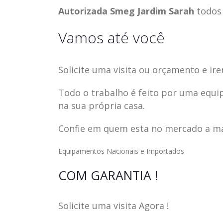
Autorizada Smeg Jardim Sarah
todos
Vamos até você
Solicite uma visita ou orçamento e ire
Todo o trabalho é feito por uma equi
na sua própria casa.
Confie em quem esta no mercado a mai
Equipamentos Nacionais e Importados
ASSISTENCIA
assistencia t
COM GARANTIA !
23
23
TECNICA EM
brastemp be
abr
abr
GELADEIRA
vista
Solicite uma visita Agora !
CONTINENTAL
assistencia tecnica braste