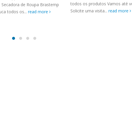
TENCIA BRASTEMP PROXIMO A
todos os produtos Vamos até v
 Secadora de Roupa Brastemp
SPECIALIZADA Brastemp
Solicite uma visita...
read more
uca todos os...
read more
 SP Ligue Agora ! (11) 3564-
hatsApp (11) 9 57360036
zada Brastemp Grande sp todos
dutos Brastemp. em...
more