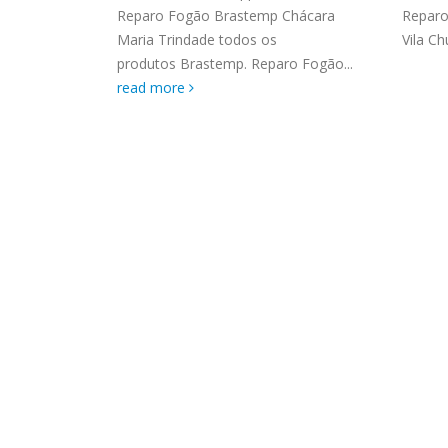
ASSIS
pa Brastemp
Reparo Fogão Brastemp Chácara
Reparo
Brastemp Grande sp todos os
MIM E
..
read more
Maria Trindade todos os
Vila Ch
produtos Brastemp. em toda sp
GRANDE
produtos Brastemp. Reparo Fogão...
Autorizada...
read more
4559 W
read more
Autori
os pro
read 