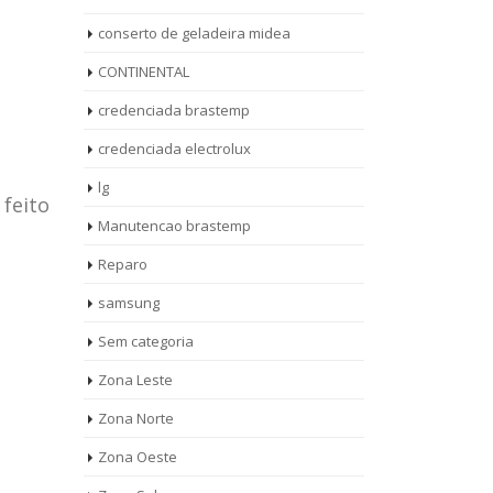
conserto de geladeira midea
CONTINENTAL
credenciada brastemp
credenciada electrolux
lg
 feito
Manutencao brastemp
Reparo
samsung
Sem categoria
rto de
ASSISTENCIA
Zona Leste
10
27
eira
TECNICA
Zona Norte
jan
ag
rolux casa
BRASTEMP
Zona Oeste
MOOCA
AUT