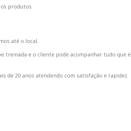
 os produtos
mos até o local.
pe treinada e o cliente pode acompanhar tudo que é
s de 20 anos atendendo com satisfação e rapidez.
ecnica
ASSISTENCIA
conse
19
10
la
TECNICA
gelad
abr
jan
ELECTROLUX ALTO
elect
DA LAPA
verde
mp bela