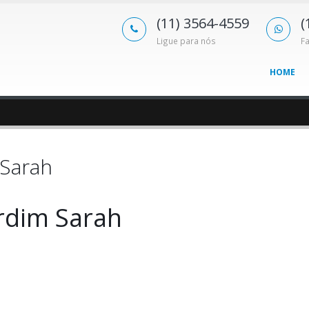
(11) 3564-4559
(
Ligue para nós
F
HOME
 Sarah
rdim Sarah