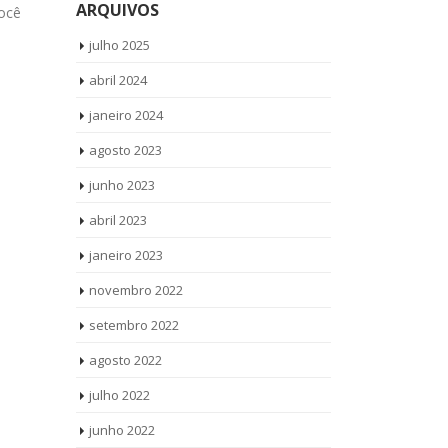
ARQUIVOS
ocê
produtos Vamos até você Solicite uma
produtos Bra
visita...
read more
Brastemp Vila
julho 2025
abril 2024
janeiro 2024
agosto 2023
junho 2023
abril 2023
janeiro 2023
novembro 2022
setembro 2022
agosto 2022
julho 2022
junho 2022