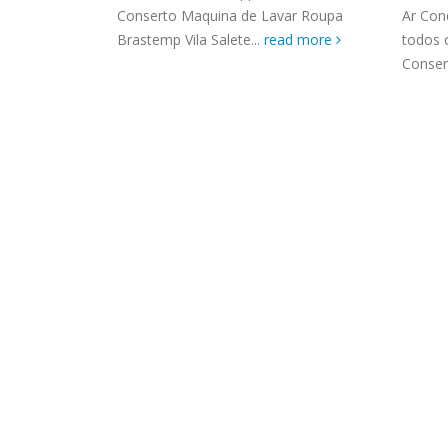
ASSIS
 até você
Conserto Maquina de Lavar Roupa
Ar Con
Brastemp Grande sp todos os
MIM E
 more
Brastemp Vila Salete...
read more
todos 
produtos Brastemp. em toda sp
GRANDE
Consert
Autorizada...
read more
4559 W
Autori
os pro
read 