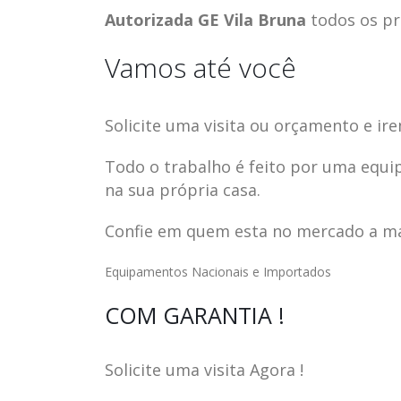
Autorizada GE Vila Bruna
todos os p
Vamos até você
Solicite uma visita ou orçamento e ire
Todo o trabalho é feito por uma equi
na sua própria casa.
Confie em quem esta no mercado a mai
Equipamentos Nacionais e Importados
ASSISTENCIA
assistencia t
COM GARANTIA !
23
23
TECNICA EM
brastemp be
abr
abr
GELADEIRA
vista
Solicite uma visita Agora !
CONTINENTAL
assistencia tecnica braste