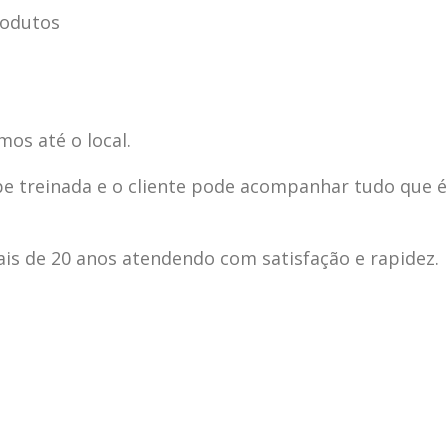
rodutos
mos até o local.
pe treinada e o cliente pode acompanhar tudo que é
s de 20 anos atendendo com satisfação e rapidez.
ecnica
ASSISTENCIA
conse
19
10
la
TECNICA
gelad
abr
jan
ELECTROLUX ALTO
elect
DA LAPA
verde
mp bela