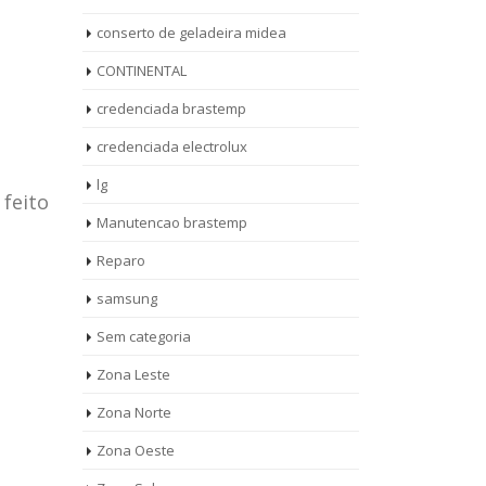
conserto de geladeira midea
CONTINENTAL
credenciada brastemp
credenciada electrolux
lg
 feito
Manutencao brastemp
Reparo
samsung
Sem categoria
rto de
ASSISTENCIA
Zona Leste
10
27
eira
TECNICA
Zona Norte
jan
ag
rolux casa
BRASTEMP
Zona Oeste
MOOCA
AUT