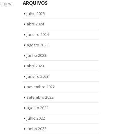
ARQUIVOS
ite uma
Vamos até você Solicite uma visita...
Lava e Seca 
read more
todos os...
re
julho 2025
abril 2024
janeiro 2024
agosto 2023
junho 2023
abril 2023
janeiro 2023
novembro 2022
setembro 2022
agosto 2022
julho 2022
junho 2022