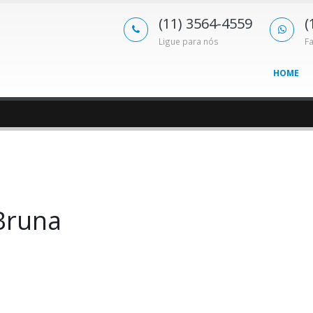
(11) 3564-4559
(
Ligue para nós
F
HOME
a
 Bruna