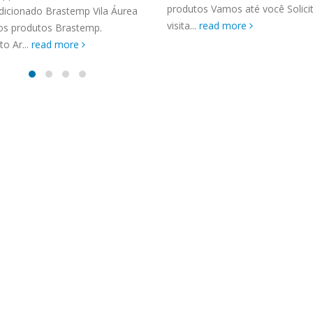
TENCIA BRASTEMP PROXIMO A
produtos Vamos até você Solic
dicionado Brastemp Vila Áurea
SPECIALIZADA Brastemp
visita...
read more
os produtos Brastemp.
 SP Ligue Agora ! (11) 3564-
o Ar...
read more
hatsApp (11) 9 57360036
zada Brastemp Grande sp todos
dutos Brastemp. em...
more