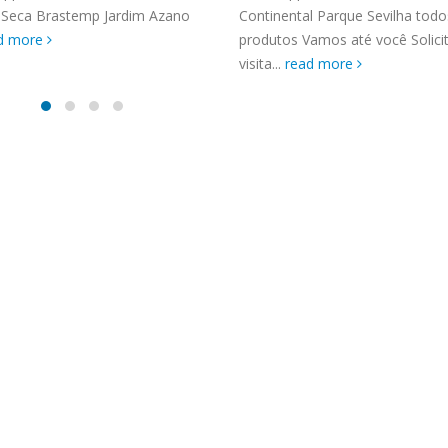
TENCIA BRASTEMP PROXIMO A
 Seca Brastemp Jardim Azano
Continental Parque Sevilha todo
SPECIALIZADA Brastemp
d more
produtos Vamos até você Solic
 SP Ligue Agora ! (11) 3564-
visita...
read more
hatsApp (11) 9 57360036
zada Brastemp Grande sp todos
dutos Brastemp. em...
more