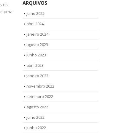
ARQUIVOS
Manacás tod
s os
Fogão Brastemp Jardim Dalmo todos
até você Solic
ite uma
os produtos Brastemp. Conserto
julho 2025
Fogão Brastemp Jardim...
read more
abril 2024
janeiro 2024
agosto 2023
junho 2023
abril 2023
janeiro 2023
novembro 2022
setembro 2022
agosto 2022
julho 2022
junho 2022