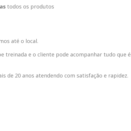
ias
todos os produtos
mos até o local.
pe treinada e o cliente pode acompanhar tudo que é
s de 20 anos atendendo com satisfação e rapidez.
ecnica
ASSISTENCIA
conse
19
10
la
TECNICA
gelad
abr
jan
ELECTROLUX ALTO
elect
DA LAPA
verde
mp bela