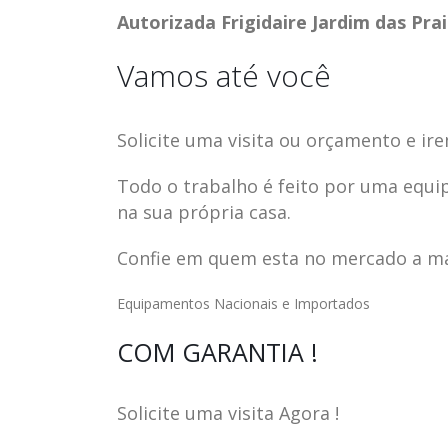
Autorizada Frigidaire Jardim das Pra
Vamos até você
Solicite uma visita ou orçamento e ire
Todo o trabalho é feito por uma equi
na sua própria casa.
Confie em quem esta no mercado a mai
Equipamentos Nacionais e Importados
ASSISTENCIA
assistencia t
COM GARANTIA !
23
23
TECNICA EM
brastemp be
abr
abr
GELADEIRA
vista
Solicite uma visita Agora !
CONTINENTAL
assistencia tecnica braste