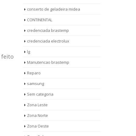
conserto de geladeira midea
CONTINENTAL
credenciada brastemp
credenciada electrolux
lg
 feito
Manutencao brastemp
Reparo
samsung
Sem categoria
rto de
ASSISTENCIA
Zona Leste
10
27
eira
TECNICA
Zona Norte
jan
ag
rolux casa
BRASTEMP
Zona Oeste
MOOCA
AUT