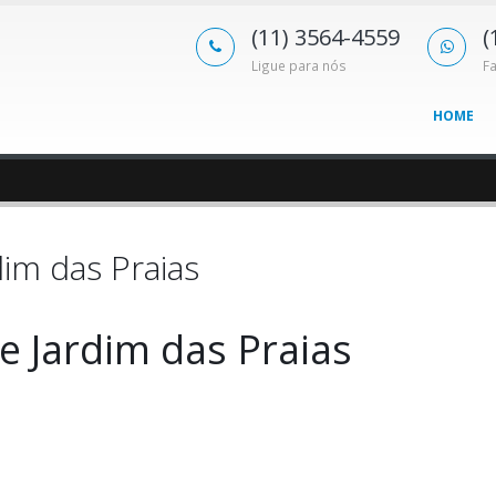
(11) 3564-4559
(
Ligue para nós
F
HOME
dim das Praias
re Jardim das Praias