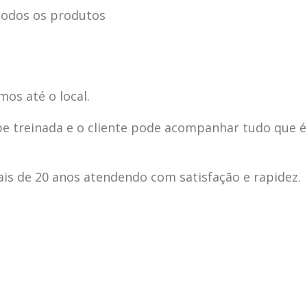
odos os produtos
mos até o local.
pe treinada e o cliente pode acompanhar tudo que é
s de 20 anos atendendo com satisfação e rapidez.
ecnica
ASSISTENCIA
conse
19
10
la
TECNICA
gelad
abr
jan
ELECTROLUX ALTO
elect
DA LAPA
verde
mp bela