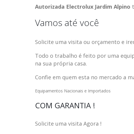
Autorizada Electrolux Jardim Alpino
t
Vamos até você
Solicite uma visita ou orçamento e ire
Todo o trabalho é feito por uma equi
na sua própria casa.
Confie em quem esta no mercado a mai
Equipamentos Nacionais e Importados
ASSISTENCIA
assistencia t
COM GARANTIA !
23
23
TECNICA EM
brastemp be
abr
abr
GELADEIRA
vista
Solicite uma visita Agora !
CONTINENTAL
assistencia tecnica braste