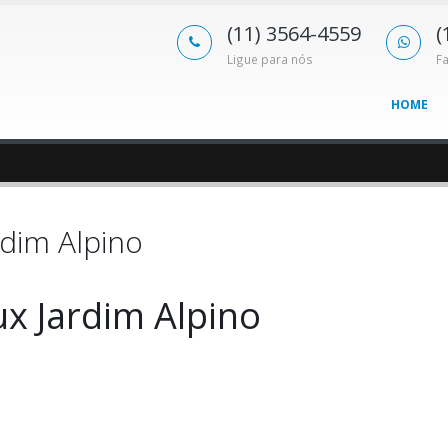
(11) 3564-4559
(
Ligue para nós
F
HOME
rdim Alpino
ux Jardim Alpino