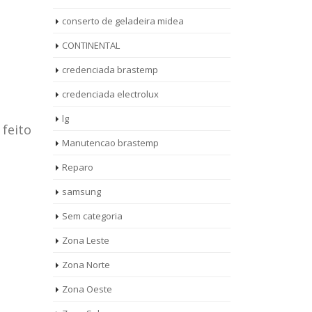
conserto de geladeira midea
CONTINENTAL
credenciada brastemp
credenciada electrolux
lg
 feito
Manutencao brastemp
Reparo
samsung
Sem categoria
rto de
ASSISTENCIA
Zona Leste
10
27
eira
TECNICA
Zona Norte
jan
ag
rolux casa
BRASTEMP
Zona Oeste
MOOCA
AUT