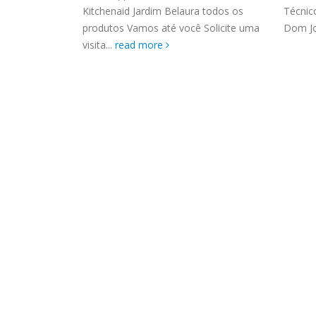
ASSIS
Solicite uma
Kitchenaid Jardim Belaura todos os
Técnic
Brastemp Grande sp todos os
MIM E
produtos Vamos até você Solicite uma
Dom Jo
produtos Brastemp. em toda sp
GRANDE
visita...
read more
Autorizada...
read more
4559 W
Autori
os pro
read 