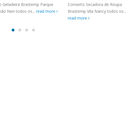
TENCIA BRASTEMP PROXIMO A
o Geladeira Brastemp Parque
Conserto Secadora de Roupa
SPECIALIZADA Brastemp
ão Neri todos os...
read more
Brastemp Vila Nancy todos os...
 SP Ligue Agora ! (11) 3564-
read more
hatsApp (11) 9 57360036
zada Brastemp Grande sp todos
dutos Brastemp. em...
more