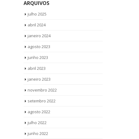
ARQUIVOS
produtos Vamos até você Solicite uma
Continental 
visita...
read more
produtos Vam
julho 2025
visita...
read 
abril 2024
janeiro 2024
agosto 2023
junho 2023
abril 2023
janeiro 2023
novembro 2022
setembro 2022
agosto 2022
julho 2022
junho 2022