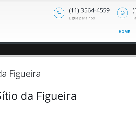
(11) 3564-4559
(
Ligue para nós
F
HOME
da Figueira
ítio da Figueira