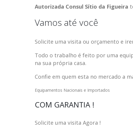
Autorizada Consul Sítio da Figueira
t
Vamos até você
Solicite uma visita ou orçamento e ire
Todo o trabalho é feito por uma equi
na sua própria casa.
Confie em quem esta no mercado a mai
Equipamentos Nacionais e Importados
ASSISTENCIA
assistencia t
COM GARANTIA !
23
23
TECNICA EM
brastemp be
abr
abr
GELADEIRA
vista
Solicite uma visita Agora !
CONTINENTAL
assistencia tecnica braste