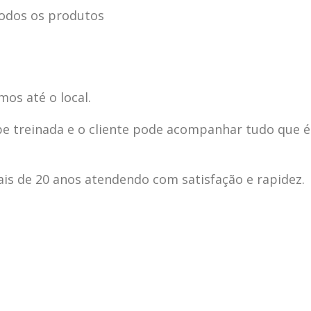
odos os produtos
mos até o local.
pe treinada e o cliente pode acompanhar tudo que é
s de 20 anos atendendo com satisfação e rapidez.
ecnica
ASSISTENCIA
conse
19
10
la
TECNICA
gelad
abr
jan
ELECTROLUX ALTO
elect
DA LAPA
verde
mp bela