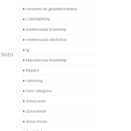
conserto de geladeira midea
CONTINENTAL
credenciada brastemp
credenciada electrolux
lg
 feito
Manutencao brastemp
Reparo
samsung
Sem categoria
rto de
ASSISTENCIA
Zona Leste
10
27
eira
TECNICA
Zona Norte
jan
ag
rolux casa
BRASTEMP
Zona Oeste
MOOCA
AUT