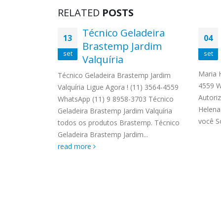
RELATED
POSTS
read 
GE Jardim
Técnico Geladeira
13
04
Brastemp Jardim
set
set
Valquíria
dim Itacolomi
559
Maria 
Técnico Geladeira Brastemp Jardim
 Autorizada
4559 W
Valquíria Ligue Agora ! (11) 3564-4559
s os produtos
Autori
WhatsApp (11) 9 8958-3703 Técnico
a visita...
Helena
Geladeira Brastemp Jardim Valquíria
você So
todos os produtos Brastemp. Técnico
Geladeira Brastemp Jardim...
read more