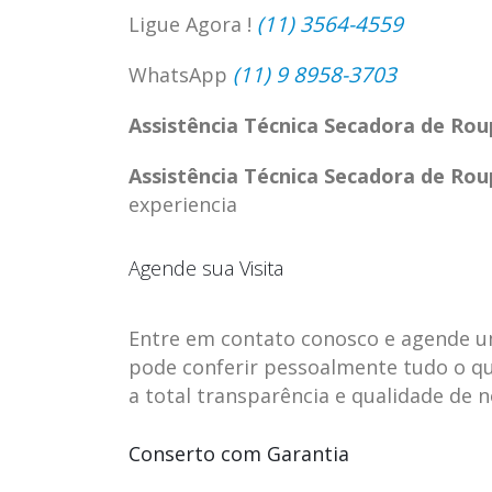
(11) 3564-4559
Ligue Agora !
(11) 9 8958-3703
WhatsApp
Assistência Técnica Secadora de R
Assistência Técnica Secadora de R
experiencia
Agende sua Visita
Entre em contato conosco e agende uma 
pode conferir pessoalmente tudo o qu
ASSISTENCIA
assistencia t
23
23
a total transparência e qualidade de 
TECNICA EM
brastemp be
abr
abr
GELADEIRA
vista
Conserto com Garantia
CONTINENTAL
assistencia tecnica braste