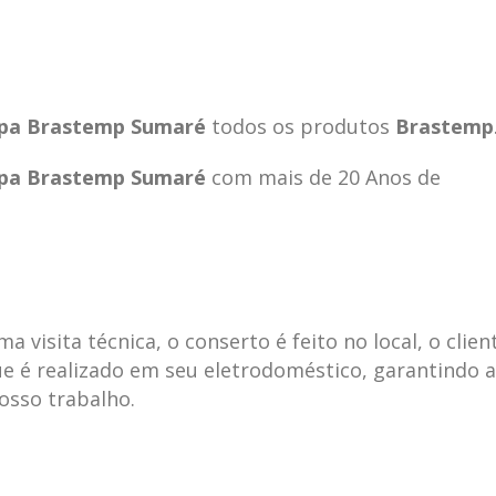
oupa Brastemp Sumaré
todos os produtos
Brastemp
oupa Brastemp Sumaré
com mais de 20 Anos de
visita técnica, o conserto é feito no local, o clien
e é realizado em seu eletrodoméstico, garantindo 
ecnica
ASSISTENCIA
conse
19
10
nosso trabalho.
la
TECNICA
gelad
abr
jan
ELECTROLUX ALTO
elect
DA LAPA
verde
mp bela