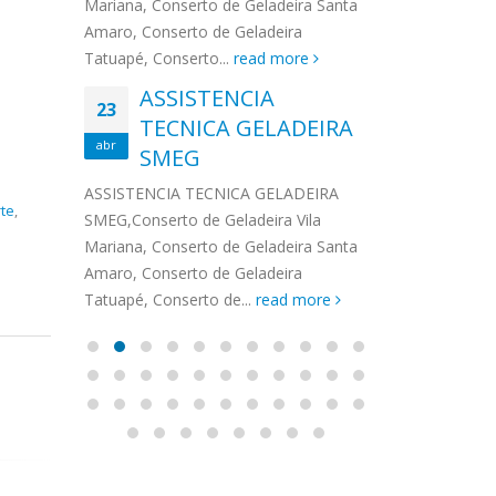
na,
Mariana, Conserto de Geladeira Santa
MA
MOEMA
na região de 
maro,
Amaro, Conserto de Geladeira
serviços de...
TECNICA CONSUL
CONSERTO DE GELADEIRA DAKO
Auto
ore
Tatuapé, Conserto...
read more
ASS
 de Geladeira Vila
MOEMA,Conserto de Geladeira Vila
Ligu
23
ASSISTENCIA
rto de Geladeira
Mariana, Conserto de Geladeira
TEC
Wha
23
EMP
TECNICA GELADEIRA
abr
onserto de
Santa Amaro, Conserto de
Auto
PIN
abr
pé, Conserto de...
SMEG
Geladeira Tatuapé, Conserto...
todo
ASSISTENCI
read more
Soli
EMP
ASSISTENCIA TECNICA GELADEIRA
PINHEIROS é
te
,
eira
SMEG,Conserto de Geladeira Vila
atua na regi
eira
Mariana, Conserto de Geladeira Santa
realizando se
deira
Amaro, Conserto de Geladeira
Tatuapé, Conserto de...
read more