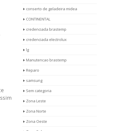
conserto de geladeira midea
CONTINENTAL
credenciada brastemp
.
credenciada electrolux
lg
Manutencao brastemp
Reparo
samsung
te
Sem categoria
assim
rto de
ASSISTENCIA
Zona Leste
10
27
eira
TECNICA
Zona Norte
jan
ag
rolux casa
BRASTEMP
Zona Oeste
MOOCA
AUT