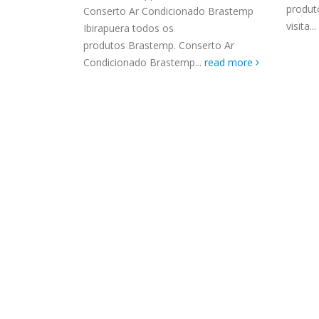
ASSIS
produt
Conserto Ar Condicionado Brastemp
hatsApp (11)
Brastemp Grande sp todos os
MIM E
visita...
Ibirapuera todos os
Técnica Ar
produtos Brastemp. em toda sp
GRANDE
produtos Brastemp. Conserto Ar
la João
Autorizada...
read more
4559 W
Condicionado Brastemp...
read more
Autori
os pro
read 