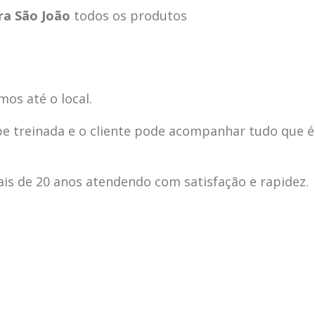
ra São João
todos os produtos
mos até o local.
pe treinada e o cliente pode acompanhar tudo que é
s de 20 anos atendendo com satisfação e rapidez.
ecnica
ASSISTENCIA
conse
19
10
la
TECNICA
gelad
abr
jan
ELECTROLUX ALTO
elect
DA LAPA
verde
mp bela