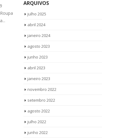
ARQUIVOS
Geladeira Br
 9
Ligue Agora ! (11) 3564-4559
todos os pro
 Roupa
WhatsApp (11) 9 8958-3703 Reparo
julho 2025
Geladeira Bra
...
Maquina de Lavar Roupa Brastemp
abril 2024
Vila...
read more
janeiro 2024
agosto 2023
junho 2023
abril 2023
janeiro 2023
novembro 2022
setembro 2022
agosto 2022
julho 2022
junho 2022