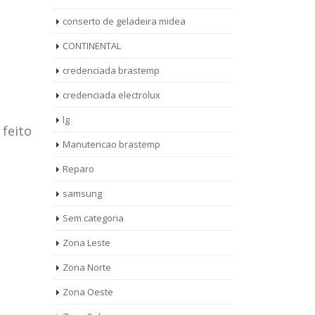
conserto de geladeira midea
CONTINENTAL
credenciada brastemp
credenciada electrolux
lg
 feito
Manutencao brastemp
Reparo
samsung
Sem categoria
rto de
ASSISTENCIA
Zona Leste
10
27
eira
TECNICA
Zona Norte
jan
ag
rolux casa
BRASTEMP
Zona Oeste
MOOCA
AUT