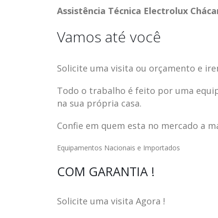
Assistência Técnica Electrolux Cháca
Vamos até você
Solicite uma visita ou orçamento e ire
Todo o trabalho é feito por uma equi
na sua própria casa.
Confie em quem esta no mercado a mai
Equipamentos Nacionais e Importados
ASSISTENCIA
assistencia t
COM GARANTIA !
23
23
TECNICA EM
brastemp be
abr
abr
GELADEIRA
vista
Solicite uma visita Agora !
CONTINENTAL
assistencia tecnica braste