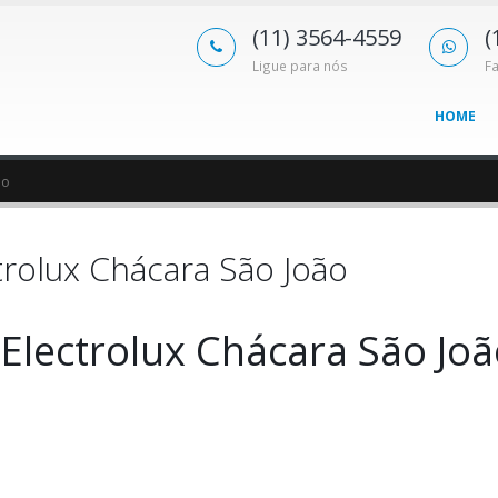
(11) 3564-4559
(
Ligue para nós
F
HOME
ão
trolux Chácara São João
 Electrolux Chácara São Jo