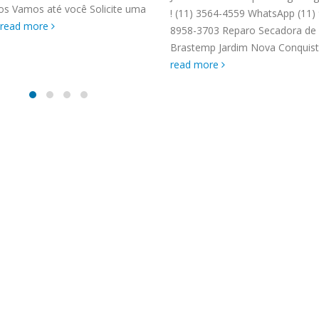
TENCIA BRASTEMP PROXIMO A
os Vamos até você Solicite uma
! (11) 3564-4559 WhatsApp (11)
SPECIALIZADA Brastemp
read more
8958-3703 Reparo Secadora de
 SP Ligue Agora ! (11) 3564-
Brastemp Jardim Nova Conquista
hatsApp (11) 9 57360036
read more
zada Brastemp Grande sp todos
dutos Brastemp. em...
more