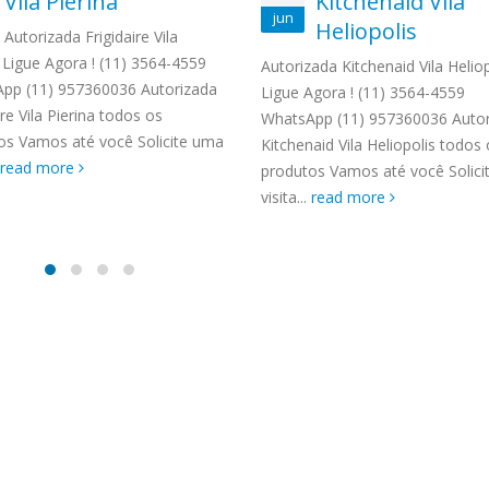
Vila Pierina
Kitchenaid Vila
TENCIA BRASTEMP PROXIMO A
jun
Heliopolis
SPECIALIZADA Brastemp
Autorizada Frigidaire Vila
 SP Ligue Agora ! (11) 3564-
 Ligue Agora ! (11) 3564-4559
Autorizada Kitchenaid Vila Heliop
hatsApp (11) 9 57360036
pp (11) 957360036 Autorizada
Ligue Agora ! (11) 3564-4559
zada Brastemp Grande sp todos
ire Vila Pierina todos os
WhatsApp (11) 957360036 Autor
dutos Brastemp. em...
os Vamos até você Solicite uma
Kitchenaid Vila Heliopolis todos
more
read more
produtos Vamos até você Solic
visita...
read more