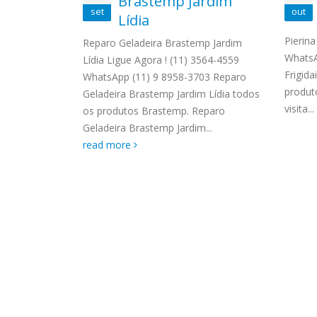
Brastemp Jardim
ASSIS
set
out
Brastemp Grande sp todos os
AL
Lídia
MIM E
produtos Brastemp. em toda sp
GRANDE
Pierina
Reparo Geladeira Brastemp Jardim
Autorizada...
read more
4559 W
WhatsA
Lídia Ligue Agora ! (11) 3564-4559
rto de
Autori
Frigida
WhatsApp (11) 9 8958-3703 Reparo
onserto de
os pro
produt
Geladeira Brastemp Jardim Lídia todos
onserto de
read 
visita...
os produtos Brastemp. Reparo
rto de
Geladeira Brastemp Jardim...
d more
read more