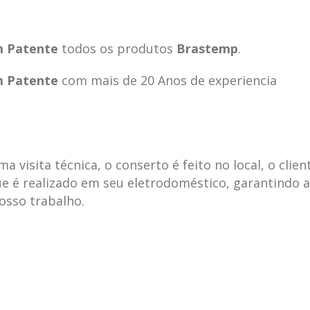
m Patente
todos os produtos
Brastemp
.
m Patente
com mais de 20 Anos de experiencia
visita técnica, o conserto é feito no local, o clien
e é realizado em seu eletrodoméstico, garantindo 
nosso trabalho.
ecnica
ASSISTENCIA
conse
19
10
la
TECNICA
gelad
abr
jan
ELECTROLUX ALTO
elect
DA LAPA
verde
mp bela