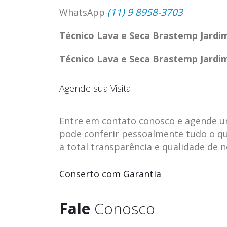
(11) 9 8958-3703
WhatsApp
Técnico Lava e Seca Brastemp Jardi
Técnico Lava e Seca Brastemp Jardi
Agende sua Visita
Entre em contato conosco e agende uma 
pode conferir pessoalmente tudo o qu
a total transparência e qualidade de 
ASSISTENCIA
assistencia t
Conserto com Garantia
23
23
TECNICA EM
brastemp be
abr
abr
GELADEIRA
vista
Fale
Conosco
CONTINENTAL
assistencia tecnica braste