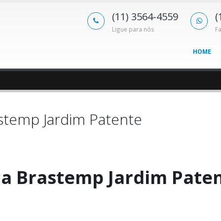
(11) 3564-4559
(
Ligue para nós
F
HOME
astemp Jardim Patente
ca Brastemp Jardim Pate