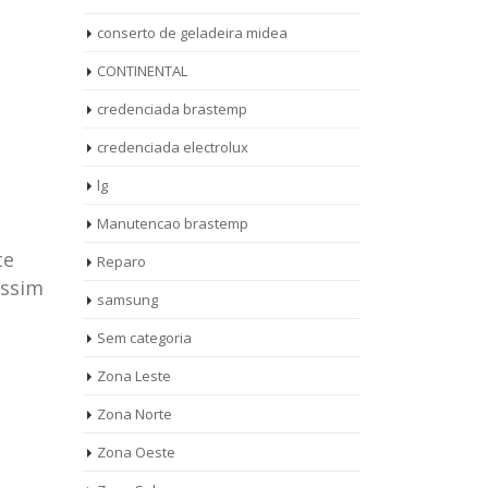
conserto de geladeira midea
CONTINENTAL
credenciada brastemp
credenciada electrolux
lg
Manutencao brastemp
te
Reparo
assim
samsung
Sem categoria
rto de
ASSISTENCIA
Zona Leste
10
27
eira
TECNICA
Zona Norte
jan
ag
rolux casa
BRASTEMP
Zona Oeste
MOOCA
AUT