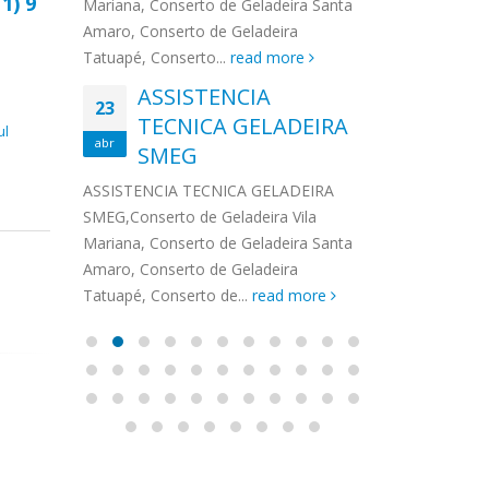
11) 9
na,
Mariana, Conserto de Geladeira Santa
MA
MOEMA
na região de 
maro,
Amaro, Conserto de Geladeira
serviços de...
TECNICA CONSUL
CONSERTO DE GELADEIRA DAKO
Auto
ore
Tatuapé, Conserto...
read more
ASS
 de Geladeira Vila
MOEMA,Conserto de Geladeira Vila
Ligu
23
ASSISTENCIA
rto de Geladeira
Mariana, Conserto de Geladeira
TEC
Wha
23
EMP
TECNICA GELADEIRA
abr
onserto de
Santa Amaro, Conserto de
Auto
PIN
ul
abr
pé, Conserto de...
SMEG
Geladeira Tatuapé, Conserto...
todo
ASSISTENCI
read more
Soli
EMP
ASSISTENCIA TECNICA GELADEIRA
PINHEIROS é
eira
SMEG,Conserto de Geladeira Vila
atua na regi
eira
Mariana, Conserto de Geladeira Santa
realizando se
deira
Amaro, Conserto de Geladeira
Tatuapé, Conserto de...
read more
Assistência Técnica
Aut
11
04