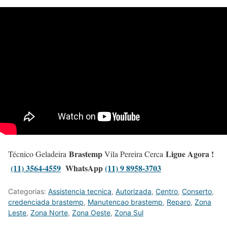
Brastemp
Ligue Agora !
Técnico Geladeira
Vila Pereira Cerca
(11) 3564-4559
WhatsApp
(11) 9 8958-3703
Categorias:
Assistencia tecnica
,
Autorizada
,
Centro
,
Conserto
,
credenciada brastemp
,
Manutencao brastemp
,
Reparo
,
Zona
Leste
,
Zona Norte
,
Zona Oeste
,
Zona Sul