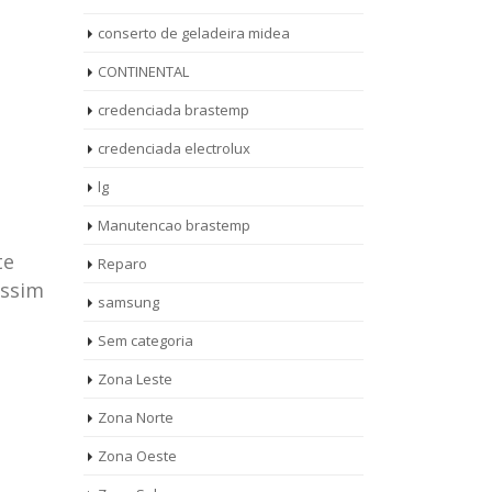
conserto de geladeira midea
CONTINENTAL
credenciada brastemp
credenciada electrolux
lg
Manutencao brastemp
te
Reparo
assim
samsung
Sem categoria
rto de
ASSISTENCIA
Zona Leste
10
27
eira
TECNICA
Zona Norte
jan
ag
rolux casa
BRASTEMP
Zona Oeste
MOOCA
AUT