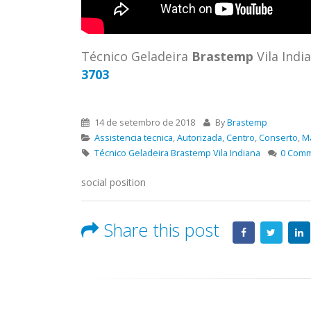
ASSIS
Brastemp Grande sp todos os
MIM E
produtos Brastemp. em toda sp
GRANDE
Autorizada...
read more
4559 W
Técnico Geladeira
Brastemp
Vila Indi
Autori
3703
os pro
read 
14 de setembro de 2018
By
Brastemp
Assistencia tecnica
,
Autorizada
,
Centro
,
Conserto
,
M
Técnico Geladeira Brastemp Vila Indiana
0 Com
social position
Share this post