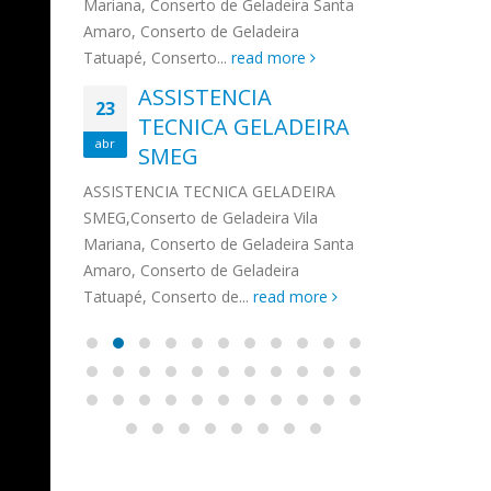
na,
Mariana, Conserto de Geladeira Santa
MA
MOEMA
na região de 
maro,
Amaro, Conserto de Geladeira
serviços de...
TECNICA CONSUL
CONSERTO DE GELADEIRA DAKO
Auto
ore
Tatuapé, Conserto...
read more
ASS
 de Geladeira Vila
MOEMA,Conserto de Geladeira Vila
Ligu
23
ASSISTENCIA
rto de Geladeira
Mariana, Conserto de Geladeira
TEC
Wha
23
EMP
TECNICA GELADEIRA
abr
onserto de
Santa Amaro, Conserto de
Auto
PIN
abr
pé, Conserto de...
SMEG
Geladeira Tatuapé, Conserto...
todo
ASSISTENCI
read more
Soli
EMP
ASSISTENCIA TECNICA GELADEIRA
PINHEIROS é
eira
SMEG,Conserto de Geladeira Vila
atua na regi
eira
Mariana, Conserto de Geladeira Santa
realizando se
deira
Amaro, Conserto de Geladeira
Tatuapé, Conserto de...
read more