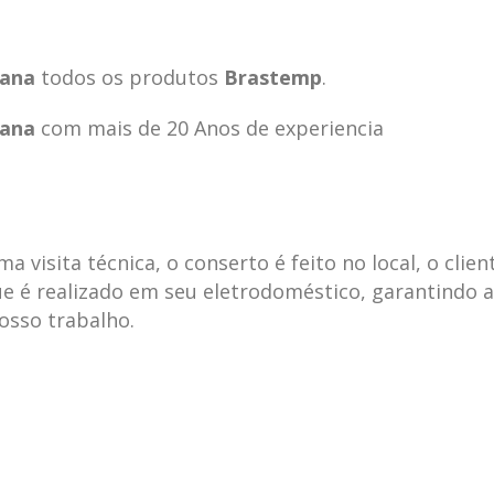
iana
todos os produtos
Brastemp
.
iana
com mais de 20 Anos de experiencia
visita técnica, o conserto é feito no local, o clien
e é realizado em seu eletrodoméstico, garantindo 
nosso trabalho.
ecnica
ASSISTENCIA
conse
19
10
la
TECNICA
gelad
abr
jan
ELECTROLUX ALTO
elect
DA LAPA
verde
mp bela