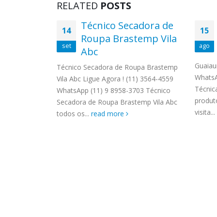
RELATED
POSTS
 Smeg
Técnico Secadora de
14
15
a
Roupa Brastemp Vila
set
ago
Abc
Cidade Ipava
559
Guaiau
Técnico Secadora de Roupa Brastemp
 Autorizada
WhatsA
Vila Abc Ligue Agora ! (11) 3564-4559
 os produtos
Técnic
WhatsApp (11) 9 8958-3703 Técnico
a visita...
produt
Secadora de Roupa Brastemp Vila Abc
visita...
todos os...
read more