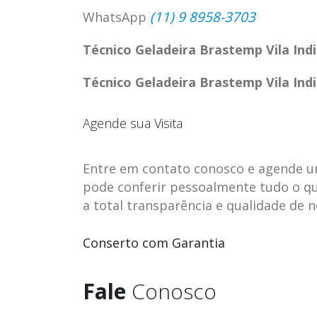
(11) 9 8958-3703
WhatsApp
Técnico Geladeira Brastemp Vila Ind
Técnico Geladeira Brastemp Vila Ind
Agende sua Visita
Entre em contato conosco e agende uma 
pode conferir pessoalmente tudo o qu
a total transparência e qualidade de 
ASSISTENCIA
assistencia t
Conserto com Garantia
23
23
TECNICA EM
brastemp be
abr
abr
GELADEIRA
vista
Fale
Conosco
CONTINENTAL
assistencia tecnica braste