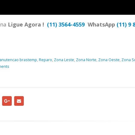
TENCIA BRASTEMP PROXIMO A
SPECIALIZADA Brastemp
 SP Ligue Agora ! (11) 3564-
hatsApp (11) 9 57360036
ana
Ligue Agora !
(11) 3564-4559
WhatsApp
(11) 9 
zada Brastemp Grande sp todos
dutos Brastemp. em...
more
anutencao brastemp
,
Reparo
,
Zona Leste
,
Zona Norte
,
Zona Oeste
,
Zona S
ments