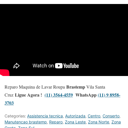
Brastemp
Reparo Maquina de Lavar Roupa
Vila Santa
Ligue Agora !
(11) 3564-4559
WhatsApp
(11) 9 8958-
Cruz
3703
Categorias:
Assistencia tecnica
,
Autorizada
,
Centro
,
Conserto
,
Manutencao brastemp
,
Reparo
,
Zona Leste
,
Zona Norte
,
Zona
Oeste
,
Zona Sul