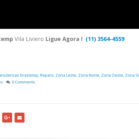
TENCIA BRASTEMP PROXIMO A
SPECIALIZADA Brastemp
 SP Ligue Agora ! (11) 3564-
hatsApp (11) 9 57360036
zada Brastemp Grande sp todos
temp
Vila Liviero
Ligue Agora !
(11) 3564-4559
dutos Brastemp. em...
more
anutencao brastemp
,
Reparo
,
Zona Leste
,
Zona Norte
,
Zona Oeste
,
Zona S
ro
0 Comments