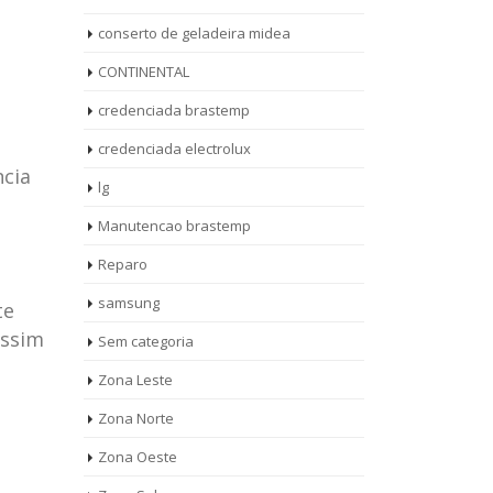
conserto de geladeira midea
CONTINENTAL
credenciada brastemp
credenciada electrolux
ncia
lg
Manutencao brastemp
Reparo
samsung
te
assim
Sem categoria
rto de
ASSISTENCIA
Zona Leste
10
27
eira
TECNICA
Zona Norte
jan
ag
rolux casa
BRASTEMP
Zona Oeste
MOOCA
AUT