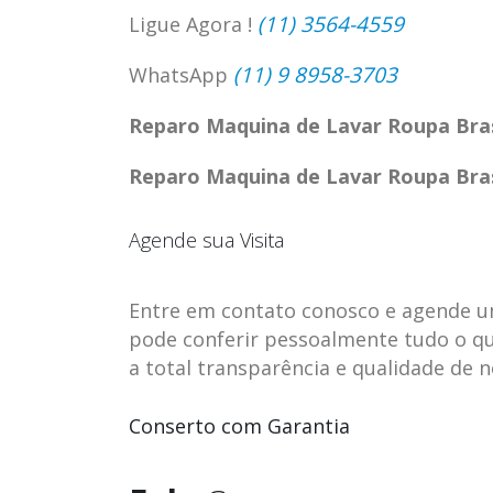
(11) 3564-4559
Ligue Agora !
(11) 9 8958-3703
WhatsApp
Reparo Maquina de Lavar Roupa Bras
Reparo Maquina de Lavar Roupa Bras
Agende sua Visita
Entre em contato conosco e agende uma 
pode conferir pessoalmente tudo o qu
a total transparência e qualidade de 
ASSISTENCIA
assistencia t
23
23
TECNICA EM
brastemp be
Conserto com Garantia
abr
abr
GELADEIRA
vista
CONTINENTAL
assistencia tecnica braste