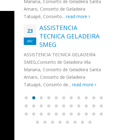
na,
Mariana, Conserto de Geladeira Santa
MA
MOEMA
na região de 
maro,
Amaro, Conserto de Geladeira
serviços de...
TECNICA CONSUL
CONSERTO DE GELADEIRA DAKO
Auto
ore
Tatuapé, Conserto...
read more
ASS
 de Geladeira Vila
MOEMA,Conserto de Geladeira Vila
Ligu
23
ASSISTENCIA
rto de Geladeira
Mariana, Conserto de Geladeira
TEC
Wha
23
EMP
TECNICA GELADEIRA
abr
onserto de
Santa Amaro, Conserto de
Auto
PIN
abr
pé, Conserto de...
SMEG
Geladeira Tatuapé, Conserto...
todo
ASSISTENCI
read more
Soli
EMP
ASSISTENCIA TECNICA GELADEIRA
PINHEIROS é
eira
SMEG,Conserto de Geladeira Vila
atua na regi
eira
Mariana, Conserto de Geladeira Santa
realizando se
deira
Amaro, Conserto de Geladeira
Tatuapé, Conserto de...
read more