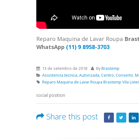
ASSIS
Brastemp Grande sp todos os
MIM E
produtos Brastemp. em toda sp
GRANDE
Autorizada...
read more
4559 W
Autori
Reparo Maquina de Lavar Roupa
Bras
os pro
WhatsApp
(11) 9 8958-3703
read 
13 de setembro de 2018
By
Brastemp
Assistencia tecnica
,
Autorizada
,
Centro
,
Conserto
,
M
Reparo Maquina de Lavar Roupa Brastemp Vila Livie
social position
Share this post