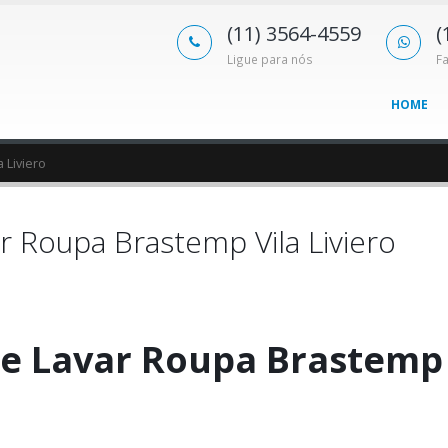
(11) 3564-4559
(
Ligue para nós
F
HOME
 Liviero
 Roupa Brastemp Vila Liviero
e Lavar Roupa Brastemp