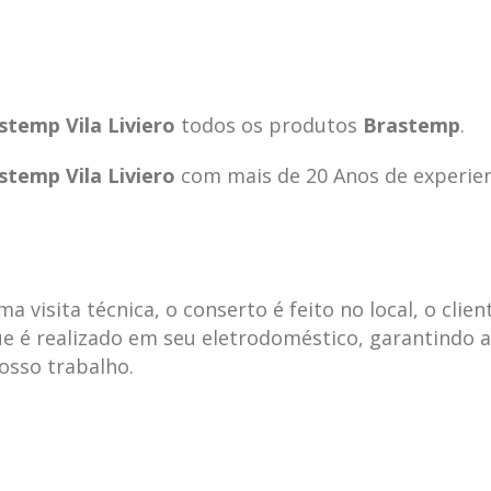
temp Vila Liviero
todos os produtos
Brastemp
.
temp Vila Liviero
com mais de 20 Anos de experie
visita técnica, o conserto é feito no local, o clien
e é realizado em seu eletrodoméstico, garantindo 
nosso trabalho.
ecnica
ASSISTENCIA
conse
19
10
la
TECNICA
gelad
abr
jan
ELECTROLUX ALTO
elect
DA LAPA
verde
mp bela