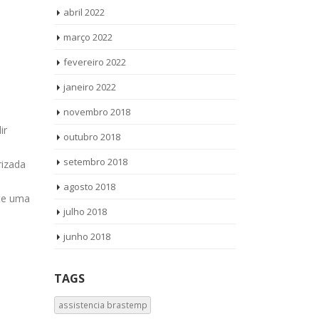
abril 2022
março 2022
fevereiro 2022
Autorizada Consul
Aut
18
06
Jardim Alpino
Jar
janeiro 2022
ago
jun
Autorizada Consul Jardim
Autor
novembro 2018
Alpino Ligue Agora ! (11) 3564-4559
Francisco Lig
ir
outubro 2018
WhatsApp (11) 957360036 Autorizada
WhatsApp (11
Consul Jardim Alpino todos os
setembro 2018
Amana Jardim
izada
produtos Vamos até você Solicite uma
produtos Vamo
agosto 2018
visita...
read more
read more
ite uma
julho 2018
junho 2018
TAGS
assistencia brastemp