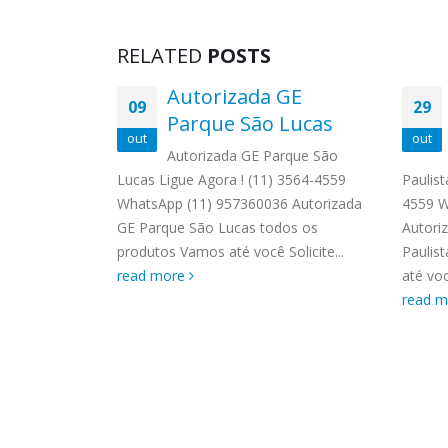
RELATED
POSTS
deira
Autorizada GE
09
29
la
Parque São Lucas
out
out
Autorizada GE Parque São
Lucas Ligue Agora ! (11) 3564-4559
Paulist
mp Vila
WhatsApp (11) 957360036 Autorizada
4559 W
1) 3564-4559
GE Parque São Lucas todos os
Autori
03 Técnico
produtos Vamos até você Solicite...
Paulis
Sampaio
read more
até voc
emp. Técnico
read 
read more