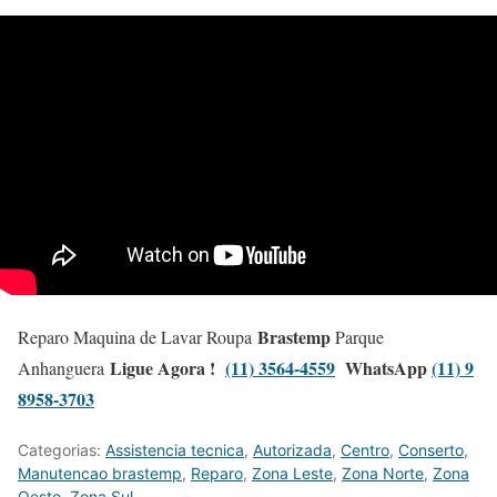
Brastemp
Reparo Maquina de Lavar Roupa
Parque
Ligue Agora !
(11) 3564-4559
WhatsApp
(11) 9
Anhanguera
8958-3703
Categorias:
Assistencia tecnica
,
Autorizada
,
Centro
,
Conserto
,
Manutencao brastemp
,
Reparo
,
Zona Leste
,
Zona Norte
,
Zona
Oeste
,
Zona Sul