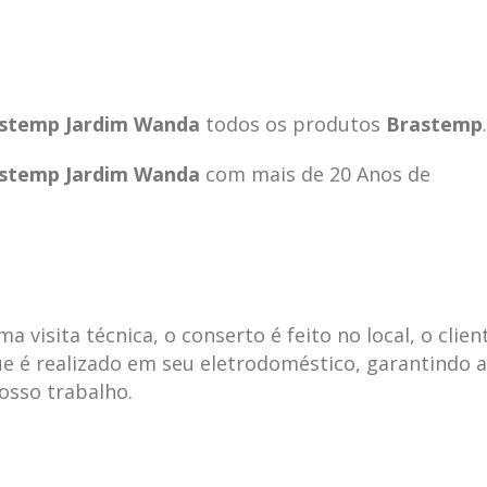
astemp Jardim Wanda
todos os produtos
Brastemp
.
astemp Jardim Wanda
com mais de 20 Anos de
visita técnica, o conserto é feito no local, o clien
e é realizado em seu eletrodoméstico, garantindo 
ecnica
ASSISTENCIA
conse
19
10
nosso trabalho.
la
TECNICA
gelad
abr
jan
ELECTROLUX ALTO
elect
DA LAPA
verde
mp bela