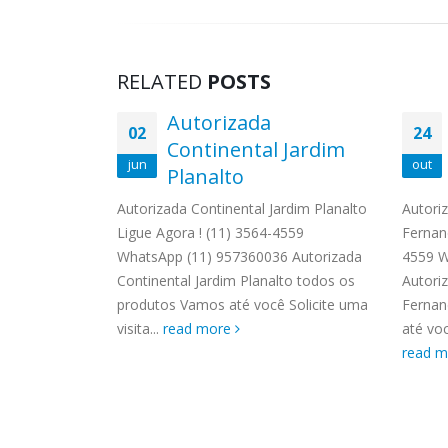
RELATED
POSTS
cadora
Autorizada
02
24
rastemp
Continental Jardim
jun
out
a Luíza
Planalto
oupa
Autorizada Continental Jardim Planalto
Autori
uíza Ligue
Ligue Agora ! (11) 3564-4559
Fernan
hatsApp (11)
WhatsApp (11) 957360036 Autorizada
4559 W
cadora de
Continental Jardim Planalto todos os
Autori
ria Luíza...
produtos Vamos até você Solicite uma
Fernan
visita...
read more
até voc
read 