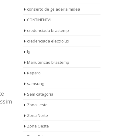
conserto de geladeira midea
CONTINENTAL
credenciada brastemp
credenciada electrolux
lg
Manutencao brastemp
Reparo
samsung
te
Sem categoria
assim
rto de
ASSISTENCIA
Zona Leste
10
27
eira
TECNICA
Zona Norte
jan
ag
rolux casa
BRASTEMP
Zona Oeste
MOOCA
AUT