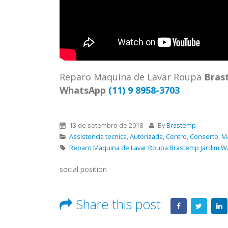
ASSIS
Brastemp Grande sp todos os
MIM E
produtos Brastemp. em toda sp
GRANDE
Autorizada...
read more
4559 W
Autori
os pro
Reparo Maquina de Lavar Roupa
Bras
read 
WhatsApp
(11) 9 8958-3703
13 de setembro de 2018
By
Brastemp
Assistencia tecnica
,
Autorizada
,
Centro
,
Conserto
,
M
Reparo Maquina de Lavar Roupa Brastemp Jardim 
social position
Share this post