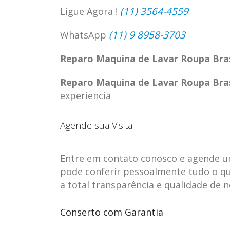
(11) 3564-4559
Ligue Agora !
(11) 9 8958-3703
WhatsApp
Reparo Maquina de Lavar Roupa Br
Reparo Maquina de Lavar Roupa Br
experiencia
Agende sua Visita
Entre em contato conosco e agende uma 
pode conferir pessoalmente tudo o qu
ASSISTENCIA
assistencia t
23
23
a total transparência e qualidade de 
TECNICA EM
brastemp be
abr
abr
GELADEIRA
vista
Conserto com Garantia
CONTINENTAL
assistencia tecnica braste