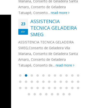
na,
Mariana, Conserto de Geladeira Santa
MA
MOEMA
na região de 
maro,
Amaro, Conserto de Geladeira
serviços de...
TECNICA CONSUL
CONSERTO DE GELADEIRA DAKO
Auto
ore
Tatuapé, Conserto...
read more
ASS
 de Geladeira Vila
MOEMA,Conserto de Geladeira Vila
Ligu
23
ASSISTENCIA
rto de Geladeira
Mariana, Conserto de Geladeira
TEC
Wha
23
EMP
TECNICA GELADEIRA
abr
onserto de
Santa Amaro, Conserto de
Auto
PIN
abr
pé, Conserto de...
SMEG
Geladeira Tatuapé, Conserto...
todo
ASSISTENCI
read more
Soli
EMP
ASSISTENCIA TECNICA GELADEIRA
PINHEIROS é
eira
SMEG,Conserto de Geladeira Vila
atua na regi
eira
Mariana, Conserto de Geladeira Santa
realizando se
deira
Amaro, Conserto de Geladeira
Tatuapé, Conserto de...
read more