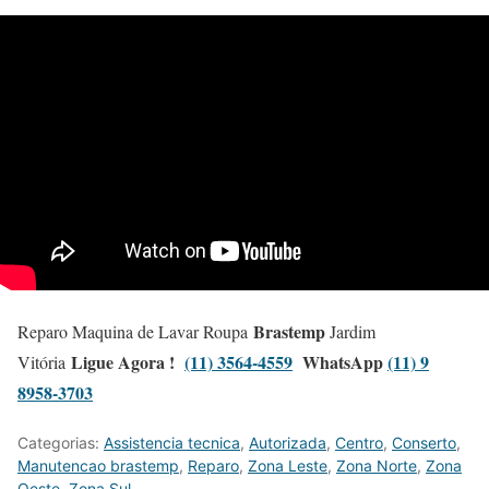
Brastemp
Reparo Maquina de Lavar Roupa
Jardim
Ligue Agora !
(11) 3564-4559
WhatsApp
(11) 9
Vitória
8958-3703
Categorias:
Assistencia tecnica
,
Autorizada
,
Centro
,
Conserto
,
Manutencao brastemp
,
Reparo
,
Zona Leste
,
Zona Norte
,
Zona
Oeste
,
Zona Sul