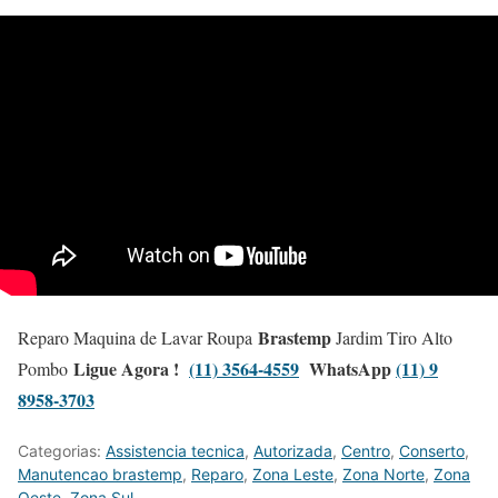
Brastemp
Reparo Maquina de Lavar Roupa
Jardim Tiro Alto
Ligue Agora !
(11) 3564-4559
WhatsApp
(11) 9
Pombo
8958-3703
Categorias:
Assistencia tecnica
,
Autorizada
,
Centro
,
Conserto
,
Manutencao brastemp
,
Reparo
,
Zona Leste
,
Zona Norte
,
Zona
Oeste
,
Zona Sul