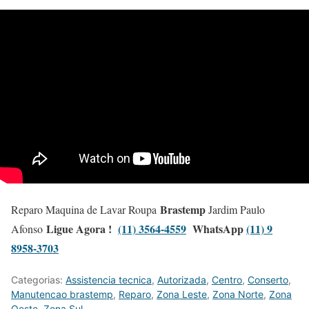
Brastemp
Reparo Maquina de Lavar Roupa
Jardim Paulo
Ligue Agora !
(11) 3564-4559
WhatsApp
(11) 9
Afonso
8958-3703
Categorias:
Assistencia tecnica
,
Autorizada
,
Centro
,
Conserto
,
Manutencao brastemp
,
Reparo
,
Zona Leste
,
Zona Norte
,
Zona
Oeste
,
Zona Sul