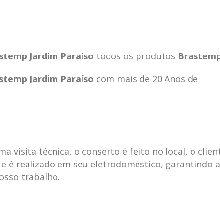
stemp Jardim Paraíso
todos os produtos
Brastem
stemp Jardim Paraíso
com mais de 20 Anos de
visita técnica, o conserto é feito no local, o clien
e é realizado em seu eletrodoméstico, garantindo 
ecnica
ASSISTENCIA
conse
19
10
nosso trabalho.
la
TECNICA
gelad
abr
jan
ELECTROLUX ALTO
elect
DA LAPA
verde
mp bela