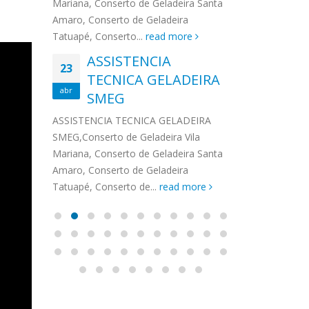
na,
Mariana, Conserto de Geladeira Santa
MA
MOEMA
na região de 
maro,
Amaro, Conserto de Geladeira
serviços de...
TECNICA CONSUL
CONSERTO DE GELADEIRA DAKO
Auto
ore
Tatuapé, Conserto...
read more
ASS
 de Geladeira Vila
MOEMA,Conserto de Geladeira Vila
Ligu
23
ASSISTENCIA
rto de Geladeira
Mariana, Conserto de Geladeira
TEC
Wha
23
EMP
TECNICA GELADEIRA
abr
onserto de
Santa Amaro, Conserto de
Auto
PIN
abr
pé, Conserto de...
SMEG
Geladeira Tatuapé, Conserto...
todo
ASSISTENCI
read more
Soli
EMP
ASSISTENCIA TECNICA GELADEIRA
PINHEIROS é
eira
SMEG,Conserto de Geladeira Vila
atua na regi
eira
Mariana, Conserto de Geladeira Santa
realizando se
deira
Amaro, Conserto de Geladeira
Tatuapé, Conserto de...
read more