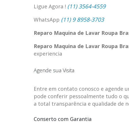
(11) 3564-4559
Ligue Agora !
(11) 9 8958-3703
WhatsApp
Reparo Maquina de Lavar Roupa Bra
Reparo Maquina de Lavar Roupa Bra
experiencia
Agende sua Visita
Entre em contato conosco e agende uma 
pode conferir pessoalmente tudo o qu
ASSISTENCIA
assistencia t
23
23
a total transparência e qualidade de 
TECNICA EM
brastemp be
abr
abr
GELADEIRA
vista
Conserto com Garantia
CONTINENTAL
assistencia tecnica braste