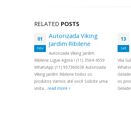
RELATED
POSTS
Autorizada Viking
01
13
mirim
Jardim Ribilene
nov
set
naid Imirim
Autorizada Viking Jardim
559
Ribilene Ligue Agora ! (11) 3564-4559
Vila Su
 Autorizada
WhatsApp (11) 957360036 Autorizada
WhatsA
os produtos
Viking Jardim Ribilene todos os
Gelade
ma visita ou
produtos Vamos até você Solicite uma
os pro
visita...
read more
Geladei