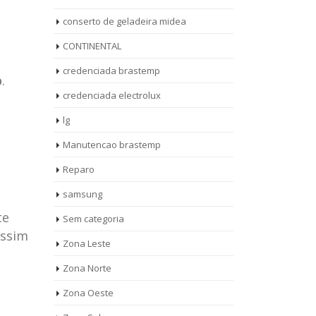
conserto de geladeira midea
CONTINENTAL
credenciada brastemp
p
.
credenciada electrolux
lg
Manutencao brastemp
Reparo
samsung
te
Sem categoria
assim
rto de
ASSISTENCIA
Zona Leste
10
27
eira
TECNICA
Zona Norte
jan
ag
rolux casa
BRASTEMP
Zona Oeste
MOOCA
AUT