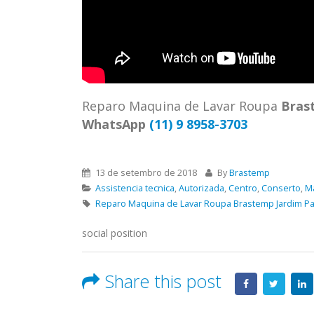
ASSIS
Brastemp Grande sp todos os
MIM E
produtos Brastemp. em toda sp
GRANDE
Autorizada...
read more
4559 W
Autori
os pro
Reparo Maquina de Lavar Roupa
Bras
read 
WhatsApp
(11) 9 8958-3703
13 de setembro de 2018
By
Brastemp
Assistencia tecnica
,
Autorizada
,
Centro
,
Conserto
,
M
Reparo Maquina de Lavar Roupa Brastemp Jardim Pa
social position
Share this post