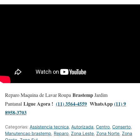
Brastemp
Reparo Maquina de Lavar Roupa
Jardim
Ligue Agora !
(11) 3564-4559
WhatsApp
(11) 9
Pantanal
8958-3703
Categorias:
Assistencia tecnica
,
Autorizada
,
Centro
,
Conserto
,
Manutencao brastemp
,
Reparo
,
Zona Leste
,
Zona Norte
,
Zona
Oeste
,
Zona Sul