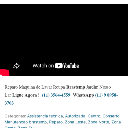
Brastemp
Reparo Maquina de Lavar Roupa
Jardim Nosso
Ligue Agora !
(11) 3564-4559
WhatsApp
(11) 9 8958-
Lar
3703
Categorias:
Assistencia tecnica
,
Autorizada
,
Centro
,
Conserto
,
Manutencao brastemp
,
Reparo
,
Zona Leste
,
Zona Norte
,
Zona
Oeste
,
Zona Sul