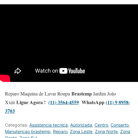
Brastemp
Reparo Maquina de Lavar Roupa
Jardim João
Ligue Agora !
(11) 3564-4559
WhatsApp
(11) 9 8958-
Xxiii
3703
Categorias:
Assistencia tecnica
,
Autorizada
,
Centro
,
Conserto
,
Manutencao brastemp
,
Reparo
,
Zona Leste
,
Zona Norte
,
Zona
Oeste
,
Zona Sul