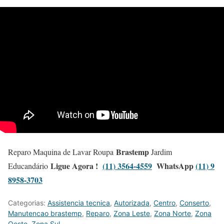
Brastemp
Reparo Maquina de Lavar Roupa
Jardim
Ligue Agora !
(11) 3564-4559
WhatsApp
(11) 9
Educandário
8958-3703
Categorias:
Assistencia tecnica
,
Autorizada
,
Centro
,
Conserto
,
Manutencao brastemp
,
Reparo
,
Zona Leste
,
Zona Norte
,
Zona
Oeste
,
Zona Sul