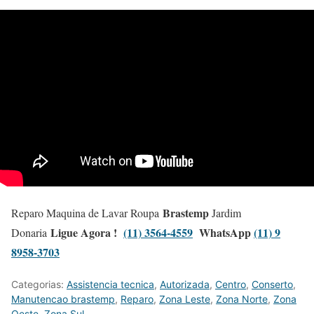
Brastemp
Reparo Maquina de Lavar Roupa
Jardim
Ligue Agora !
(11) 3564-4559
WhatsApp
(11) 9
Donaria
8958-3703
Categorias:
Assistencia tecnica
,
Autorizada
,
Centro
,
Conserto
,
Manutencao brastemp
,
Reparo
,
Zona Leste
,
Zona Norte
,
Zona
Oeste
,
Zona Sul