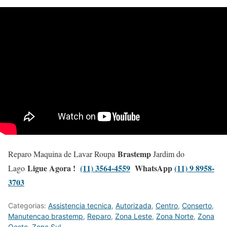
Brastemp
Reparo Maquina de Lavar Roupa
Jardim do
Ligue Agora !
(11) 3564-4559
WhatsApp
(11) 9 8958-
Lago
3703
Categorias:
Assistencia tecnica
,
Autorizada
,
Centro
,
Conserto
,
Manutencao brastemp
,
Reparo
,
Zona Leste
,
Zona Norte
,
Zona
Oeste
,
Zona Sul