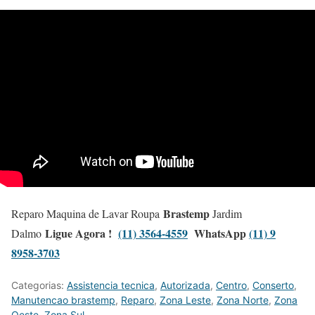
Brastemp
Reparo Maquina de Lavar Roupa
Jardim
Ligue Agora !
(11) 3564-4559
WhatsApp
(11) 9
Dalmo
8958-3703
Categorias:
Assistencia tecnica
,
Autorizada
,
Centro
,
Conserto
,
Manutencao brastemp
,
Reparo
,
Zona Leste
,
Zona Norte
,
Zona
Oeste
,
Zona Sul