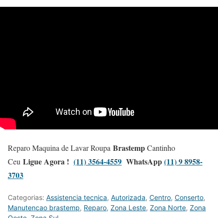
Brastemp
Reparo Maquina de Lavar Roupa
Cantinho
Ligue Agora !
(11) 3564-4559
WhatsApp
(11) 9 8958-
Ceu
3703
Categorias:
Assistencia tecnica
,
Autorizada
,
Centro
,
Conserto
,
Manutencao brastemp
,
Reparo
,
Zona Leste
,
Zona Norte
,
Zona
Oeste
,
Zona Sul