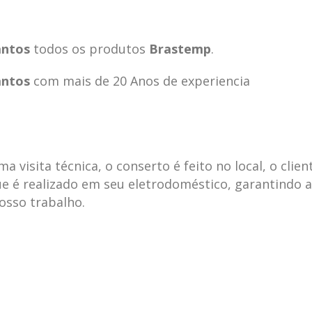
antos
todos os produtos
Brastemp
.
antos
com mais de 20 Anos de experiencia
visita técnica, o conserto é feito no local, o clien
e é realizado em seu eletrodoméstico, garantindo 
nosso trabalho.
ecnica
ASSISTENCIA
conse
19
10
la
TECNICA
gelad
abr
jan
ELECTROLUX ALTO
elect
DA LAPA
verde
mp bela