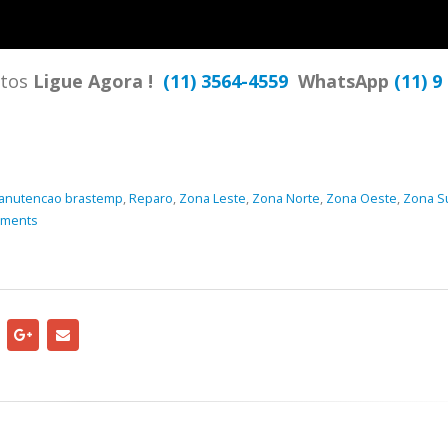
more
ntos
Ligue Agora !
(11) 3564-4559
WhatsApp
(11) 9
anutencao brastemp
,
Reparo
,
Zona Leste
,
Zona Norte
,
Zona Oeste
,
Zona S
mments