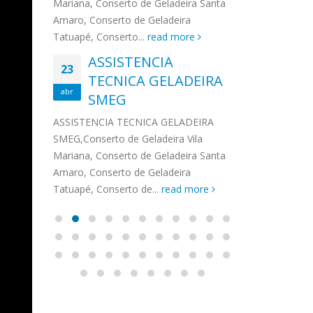
na,
Mariana, Conserto de Geladeira Santa
MA
MOEMA
na região de 
maro,
Amaro, Conserto de Geladeira
serviços de...
TECNICA CONSUL
CONSERTO DE GELADEIRA DAKO
Auto
ore
Tatuapé, Conserto...
read more
ASS
 de Geladeira Vila
MOEMA,Conserto de Geladeira Vila
Ligu
23
ASSISTENCIA
rto de Geladeira
Mariana, Conserto de Geladeira
TEC
Wha
23
EMP
TECNICA GELADEIRA
abr
onserto de
Santa Amaro, Conserto de
Auto
PIN
abr
pé, Conserto de...
SMEG
Geladeira Tatuapé, Conserto...
todo
ASSISTENCI
read more
Soli
EMP
ASSISTENCIA TECNICA GELADEIRA
PINHEIROS é
eira
SMEG,Conserto de Geladeira Vila
atua na regi
eira
Mariana, Conserto de Geladeira Santa
realizando se
deira
Amaro, Conserto de Geladeira
Tatuapé, Conserto de...
read more