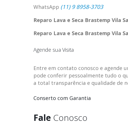
(11) 9 8958-3703
WhatsApp
Reparo Lava e Seca Brastemp Vila S
Reparo Lava e Seca Brastemp Vila S
Agende sua Visita
Entre em contato conosco e agende uma 
pode conferir pessoalmente tudo o qu
a total transparência e qualidade de 
ASSISTENCIA
assistencia t
Conserto com Garantia
23
23
TECNICA EM
brastemp be
abr
abr
GELADEIRA
vista
Fale
Conosco
CONTINENTAL
assistencia tecnica braste