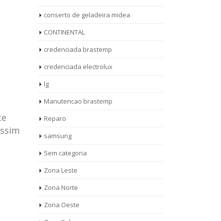
conserto de geladeira midea
CONTINENTAL
credenciada brastemp
credenciada electrolux
lg
Manutencao brastemp
te
Reparo
assim
samsung
Sem categoria
rto de
ASSISTENCIA
Zona Leste
10
27
eira
TECNICA
Zona Norte
jan
ag
rolux casa
BRASTEMP
Zona Oeste
MOOCA
AUT