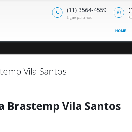
(11) 3564-4559
(
Ligue para nós
F
HOME
temp Vila Santos
a Brastemp Vila Santos