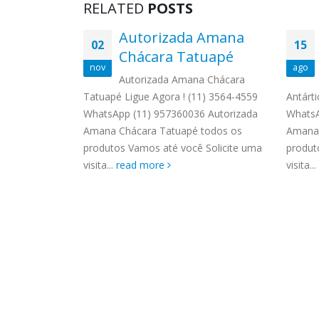
RELATED
POSTS
ão
Autorizada Amana
02
15
a Frugoli
Chácara Tatuapé
nov
ago
stemp Vila
Autorizada Amana Chácara
) 3564-4559
Tatuapé Ligue Agora ! (11) 3564-4559
Antárti
03 Reparo
WhatsApp (11) 957360036 Autorizada
WhatsA
oli todos os
Amana Chácara Tatuapé todos os
Amana 
aro Fogão
produtos Vamos até você Solicite uma
produt
e
visita...
read more
visita...