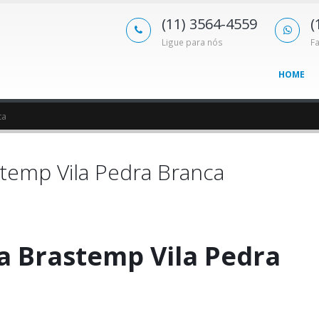
(11) 3564-4559
(
Ligue para nós
F
HOME
ca
temp Vila Pedra Branca
a Brastemp Vila Pedra