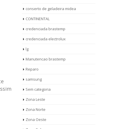
conserto de geladeira midea
CONTINENTAL
credenciada brastemp
credenciada electrolux
lg
Manutencao brastemp
Reparo
samsung
te
assim
Sem categoria
rto de
ASSISTENCIA
Zona Leste
10
27
eira
TECNICA
Zona Norte
jan
ag
rolux casa
BRASTEMP
Zona Oeste
MOOCA
AUT