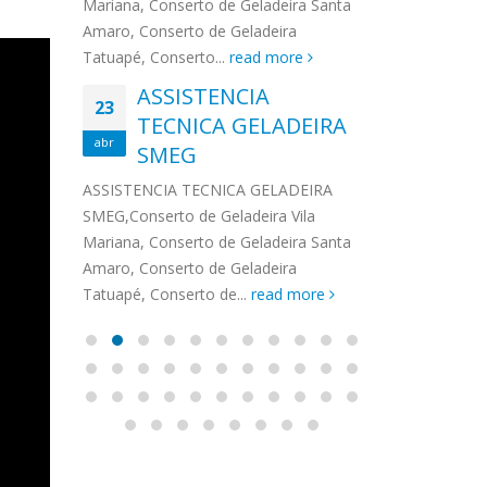
na,
Mariana, Conserto de Geladeira Santa
MA
MOEMA
na região de 
maro,
Amaro, Conserto de Geladeira
serviços de...
TECNICA CONSUL
CONSERTO DE GELADEIRA DAKO
Auto
ore
Tatuapé, Conserto...
read more
ASS
 de Geladeira Vila
MOEMA,Conserto de Geladeira Vila
Ligu
23
ASSISTENCIA
rto de Geladeira
Mariana, Conserto de Geladeira
TEC
Wha
23
EMP
TECNICA GELADEIRA
abr
onserto de
Santa Amaro, Conserto de
Auto
PIN
abr
pé, Conserto de...
SMEG
Geladeira Tatuapé, Conserto...
todo
ASSISTENCI
read more
Soli
EMP
ASSISTENCIA TECNICA GELADEIRA
PINHEIROS é
eira
SMEG,Conserto de Geladeira Vila
atua na regi
eira
Mariana, Conserto de Geladeira Santa
realizando se
deira
Amaro, Conserto de Geladeira
Tatuapé, Conserto de...
read more