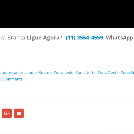
TENCIA BRASTEMP PROXIMO A
SPECIALIZADA Brastemp
 SP Ligue Agora ! (11) 3564-
hatsApp (11) 9 57360036
zada Brastemp Grande sp todos
dra Branca
Ligue Agora !
(11) 3564-4559
WhatsAp
dutos Brastemp. em...
more
anutencao brastemp
,
Reparo
,
Zona Leste
,
Zona Norte
,
Zona Oeste
,
Zona S
0 Comments