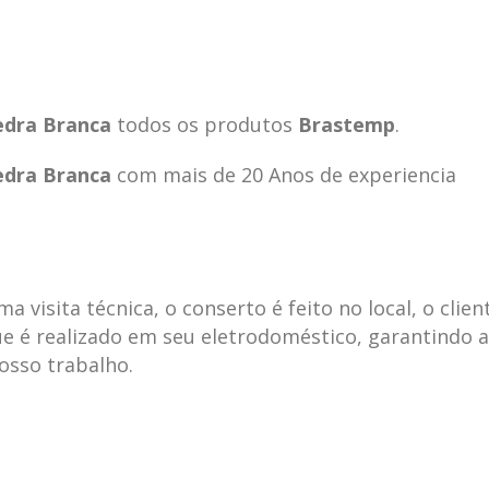
edra Branca
todos os produtos
Brastemp
.
edra Branca
com mais de 20 Anos de experiencia
visita técnica, o conserto é feito no local, o clien
e é realizado em seu eletrodoméstico, garantindo 
nosso trabalho.
ecnica
ASSISTENCIA
conse
19
10
la
TECNICA
gelad
abr
jan
ELECTROLUX ALTO
elect
DA LAPA
verde
mp bela