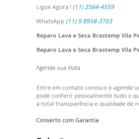
(11) 3564-4559
Ligue Agora !
(11) 9 8958-3703
WhatsApp
Reparo Lava e Seca Brastemp Vila P
Reparo Lava e Seca Brastemp Vila P
Agende sua Visita
Entre em contato conosco e agende uma 
pode conferir pessoalmente tudo o qu
a total transparência e qualidade de 
ASSISTENCIA
assistencia t
23
23
TECNICA EM
brastemp be
Conserto com Garantia
abr
abr
GELADEIRA
vista
CONTINENTAL
assistencia tecnica braste