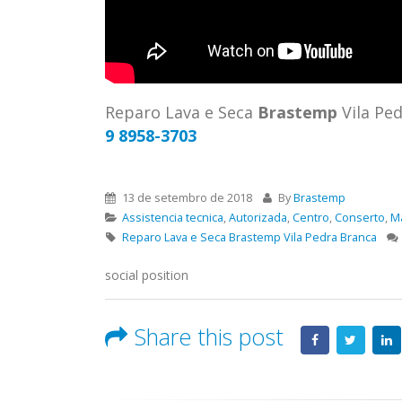
ASSIS
Brastemp Grande sp todos os
MIM E
produtos Brastemp. em toda sp
GRANDE
Autorizada...
read more
4559 W
Autori
Reparo Lava e Seca
Brastemp
Vila Pe
os pro
9 8958-3703
read 
13 de setembro de 2018
By
Brastemp
Assistencia tecnica
,
Autorizada
,
Centro
,
Conserto
,
M
Reparo Lava e Seca Brastemp Vila Pedra Branca
social position
Share this post