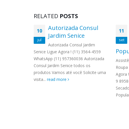
RELATED
POSTS
Técnica
Autorizada Consul
10
11
 Roupa
Jardim Senice
jul
set
ardim
Autorizada Consul Jardim
Popu
Senice Ligue Agora ! (11) 3564-4559
WhatsApp (11) 957360036 Autorizada
dora de
Assist
Consul Jardim Senice todos os
Morumbi
Roupa 
produtos Vamos até você Solicite uma
559
Agora 
visita...
read more
03
9 8958
dora de
Secado
orumbi...
Popular