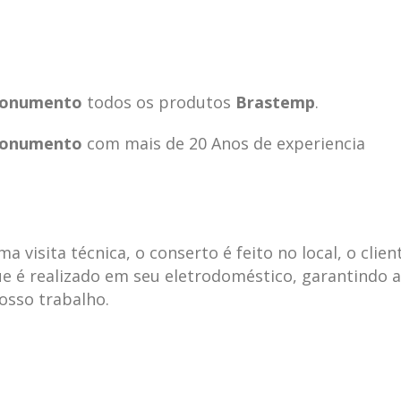
 Monumento
todos os produtos
Brastemp
.
 Monumento
com mais de 20 Anos de experiencia
visita técnica, o conserto é feito no local, o clien
e é realizado em seu eletrodoméstico, garantindo 
nosso trabalho.
ecnica
ASSISTENCIA
conse
19
10
la
TECNICA
gelad
abr
jan
ELECTROLUX ALTO
elect
DA LAPA
verde
mp bela