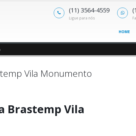
(11) 3564-4559
(
Ligue para nós
F
HOME
o
astemp Vila Monumento
a Brastemp Vila