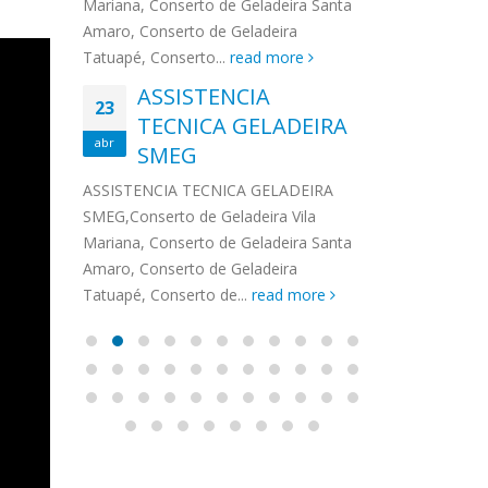
na,
Mariana, Conserto de Geladeira Santa
MA
MOEMA
na região de 
maro,
Amaro, Conserto de Geladeira
serviços de...
TECNICA CONSUL
CONSERTO DE GELADEIRA DAKO
Auto
ore
Tatuapé, Conserto...
read more
ASS
 de Geladeira Vila
MOEMA,Conserto de Geladeira Vila
Ligu
23
ASSISTENCIA
rto de Geladeira
Mariana, Conserto de Geladeira
TEC
Wha
23
EMP
TECNICA GELADEIRA
abr
onserto de
Santa Amaro, Conserto de
Auto
PIN
abr
pé, Conserto de...
SMEG
Geladeira Tatuapé, Conserto...
todo
ASSISTENCI
read more
Soli
EMP
ASSISTENCIA TECNICA GELADEIRA
PINHEIROS é
eira
SMEG,Conserto de Geladeira Vila
atua na regi
eira
Mariana, Conserto de Geladeira Santa
realizando se
deira
Amaro, Conserto de Geladeira
Tatuapé, Conserto de...
read more