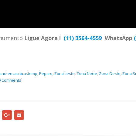
TENCIA BRASTEMP PROXIMO A
SPECIALIZADA Brastemp
 SP Ligue Agora ! (11) 3564-
hatsApp (11) 9 57360036
zada Brastemp Grande sp todos
onumento
Ligue Agora !
(11) 3564-4559
WhatsApp
dutos Brastemp. em...
more
anutencao brastemp
,
Reparo
,
Zona Leste
,
Zona Norte
,
Zona Oeste
,
Zona S
0 Comments