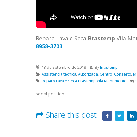
ASSIS
Brastemp Grande sp todos os
MIM E
produtos Brastemp. em toda sp
GRANDE
Autorizada...
read more
4559 W
Autori
Reparo Lava e Seca
Brastemp
Vila M
os pro
8958-3703
read 
13 de setembro de 2018
By
Brastemp
Assistencia tecnica
,
Autorizada
,
Centro
,
Conserto
,
M
Reparo Lava e Seca Brastemp Vila Monumento
social position
Share this post