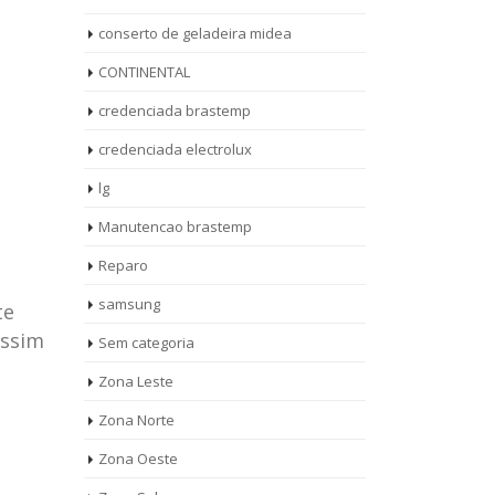
conserto de geladeira midea
CONTINENTAL
credenciada brastemp
credenciada electrolux
lg
Manutencao brastemp
Reparo
samsung
te
assim
Sem categoria
rto de
ASSISTENCIA
Zona Leste
10
27
eira
TECNICA
Zona Norte
jan
ag
rolux casa
BRASTEMP
Zona Oeste
MOOCA
AUT