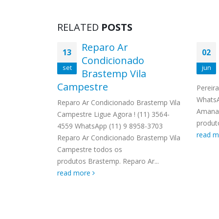
RELATED
POSTS
lectrolux
Reparo Ar
13
02
Condicionado
set
jun
Brastemp Vila
lux Siciliano
Campestre
559
Pereir
 Autorizada
WhatsA
Reparo Ar Condicionado Brastemp Vila
 os produtos
Amana 
Campestre Ligue Agora ! (11) 3564-
ma visita ou
produto
4559 WhatsApp (11) 9 8958-3703
read 
Reparo Ar Condicionado Brastemp Vila
Campestre todos os
produtos Brastemp. Reparo Ar...
read more