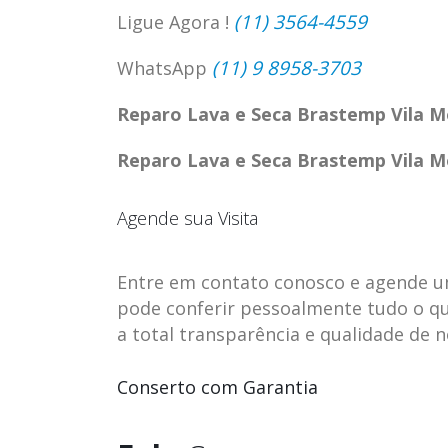
(11) 3564-4559
Ligue Agora !
(11) 9 8958-3703
WhatsApp
Reparo Lava e Seca Brastemp Vila
Reparo Lava e Seca Brastemp Vila
Agende sua Visita
Entre em contato conosco e agende uma 
pode conferir pessoalmente tudo o qu
a total transparência e qualidade de 
ASSISTENCIA
assistencia t
23
23
TECNICA EM
brastemp be
Conserto com Garantia
abr
abr
GELADEIRA
vista
CONTINENTAL
assistencia tecnica braste