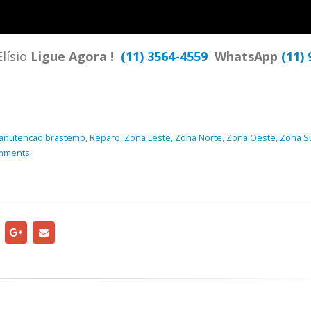
TENCIA BRASTEMP PROXIMO A
SPECIALIZADA Brastemp
 SP Ligue Agora ! (11) 3564-
hatsApp (11) 9 57360036
lísio
Ligue Agora !
(11) 3564-4559
WhatsApp
(11) 
zada Brastemp Grande sp todos
dutos Brastemp. em...
more
anutencao brastemp
,
Reparo
,
Zona Leste
,
Zona Norte
,
Zona Oeste
,
Zona S
mments