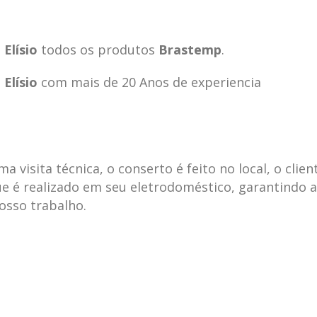
Elísio
todos os produtos
Brastemp
.
Elísio
com mais de 20 Anos de experiencia
visita técnica, o conserto é feito no local, o clien
e é realizado em seu eletrodoméstico, garantindo 
nosso trabalho.
ecnica
ASSISTENCIA
conse
19
10
la
TECNICA
gelad
abr
jan
ELECTROLUX ALTO
elect
DA LAPA
verde
mp bela