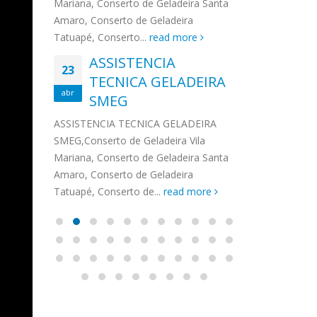
na,
Mariana, Conserto de Geladeira Santa
MA
MOEMA
na região de 
maro,
Amaro, Conserto de Geladeira
serviços de...
TECNICA CONSUL
CONSERTO DE GELADEIRA DAKO
Auto
ore
Tatuapé, Conserto...
read more
ASS
 de Geladeira Vila
MOEMA,Conserto de Geladeira Vila
Ligu
23
ASSISTENCIA
rto de Geladeira
Mariana, Conserto de Geladeira
TEC
Wha
23
EMP
TECNICA GELADEIRA
abr
onserto de
Santa Amaro, Conserto de
Auto
PIN
abr
pé, Conserto de...
SMEG
Geladeira Tatuapé, Conserto...
todo
ASSISTENCI
read more
Soli
EMP
ASSISTENCIA TECNICA GELADEIRA
PINHEIROS é
eira
SMEG,Conserto de Geladeira Vila
atua na regi
eira
Mariana, Conserto de Geladeira Santa
realizando se
deira
Amaro, Conserto de Geladeira
Tatuapé, Conserto de...
read more