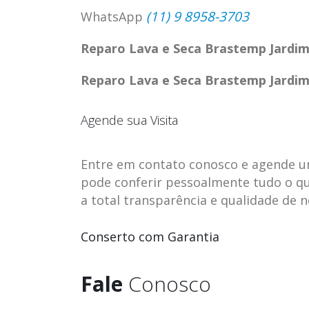
(11) 9 8958-3703
WhatsApp
Reparo Lava e Seca Brastemp Jardim 
Reparo Lava e Seca Brastemp Jardim 
Agende sua Visita
Entre em contato conosco e agende uma 
pode conferir pessoalmente tudo o qu
a total transparência e qualidade de 
ASSISTENCIA
assistencia t
Conserto com Garantia
23
23
TECNICA EM
brastemp be
abr
abr
GELADEIRA
vista
Fale
Conosco
CONTINENTAL
assistencia tecnica braste