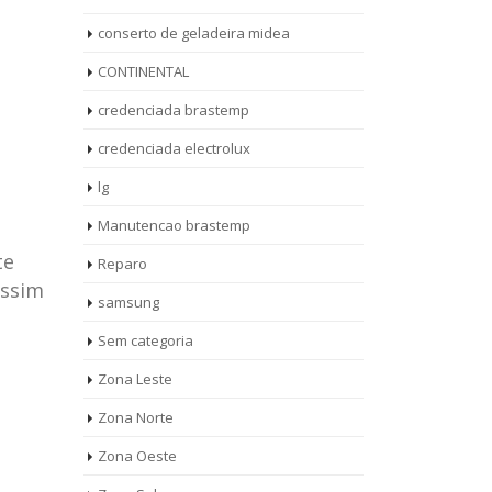
conserto de geladeira midea
CONTINENTAL
credenciada brastemp
credenciada electrolux
lg
Manutencao brastemp
te
Reparo
assim
samsung
Sem categoria
rto de
ASSISTENCIA
Zona Leste
10
27
eira
TECNICA
Zona Norte
jan
ag
rolux casa
BRASTEMP
Zona Oeste
MOOCA
AUT