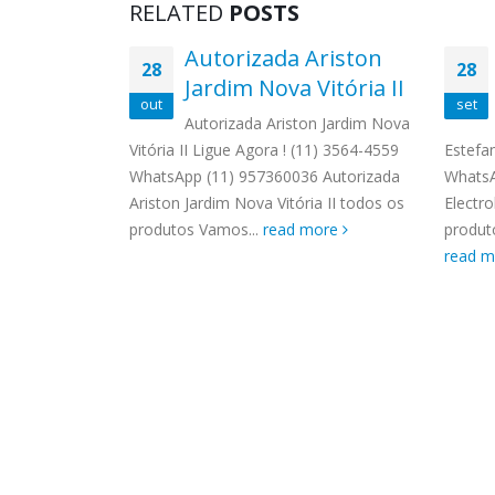
RELATED
POSTS
 Kenmore
Autorizada Ariston
28
28
ona
Jardim Nova Vitória II
out
set
re Jardim
Autorizada Ariston Jardim Nova
) 3564-4559
Vitória II Ligue Agora ! (11) 3564-4559
Estefa
 Autorizada
WhatsApp (11) 957360036 Autorizada
WhatsA
todos os
Ariston Jardim Nova Vitória II todos os
Electro
Solicite uma
produtos Vamos...
read more
produto
read 