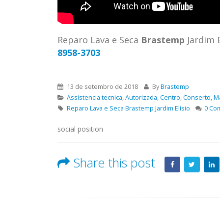
ASSIS
Brastemp Grande sp todos os
MIM E
produtos Brastemp. em toda sp
GRANDE
Autorizada...
read more
4559 W
Reparo Lava e Seca
Brastemp
Jardim E
Autori
8958-3703
os pro
read 
13 de setembro de 2018
By
Brastemp
Assistencia tecnica
,
Autorizada
,
Centro
,
Conserto
,
M
Reparo Lava e Seca Brastemp Jardim Elísio
0 Co
social position
Share this post