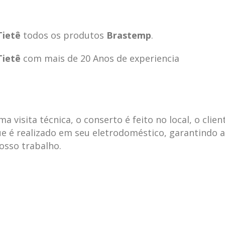
Tietê
todos os produtos
Brastemp
.
Tietê
com mais de 20 Anos de experiencia
visita técnica, o conserto é feito no local, o clien
e é realizado em seu eletrodoméstico, garantindo 
nosso trabalho.
ecnica
ASSISTENCIA
conse
19
10
la
TECNICA
gelad
abr
jan
ELECTROLUX ALTO
elect
DA LAPA
verde
mp bela