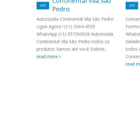
o
Continental Vila São
ASSIS
set
set
Brastemp Grande sp todos os
ardim
Pedro
MIM E
produtos Brastemp. em toda sp
GRANDE
Autorizada Continental Vila São Pedro
Conser
Autorizada...
read more
4559 W
Ligue Agora ! (11) 3564-4559
Formos
o Brastemp
Autori
WhatsApp (11) 957360036 Autorizada
WhatsA
a ! (11) 3564-
os pro
Continental Vila São Pedro todos os
Gelade
58-3703
read 
produtos Vamos até você Solicite...
todos 
o Brastemp
read more
Consert
read 
to Ar...