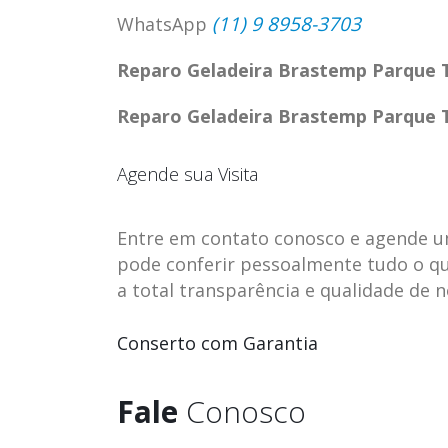
(11) 9 8958-3703
WhatsApp
Reparo Geladeira Brastemp Parque 
Reparo Geladeira Brastemp Parque 
Agende sua Visita
Entre em contato conosco e agende uma 
pode conferir pessoalmente tudo o qu
a total transparência e qualidade de 
ASSISTENCIA
assistencia t
Conserto com Garantia
23
23
TECNICA EM
brastemp be
abr
abr
GELADEIRA
vista
Fale
Conosco
CONTINENTAL
assistencia tecnica braste