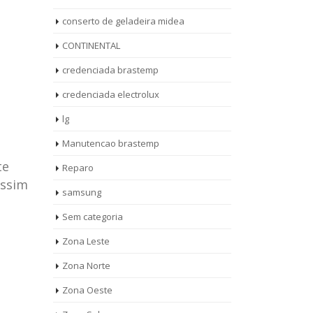
conserto de geladeira midea
CONTINENTAL
credenciada brastemp
credenciada electrolux
lg
Manutencao brastemp
te
Reparo
assim
samsung
Sem categoria
rto de
ASSISTENCIA
Zona Leste
10
27
eira
TECNICA
Zona Norte
jan
ag
rolux casa
BRASTEMP
Zona Oeste
MOOCA
AUT