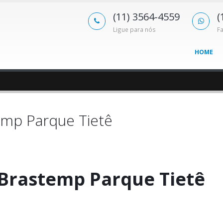
(11) 3564-4559
(
Ligue para nós
F
HOME
emp Parque Tietê
 Brastemp Parque Tietê