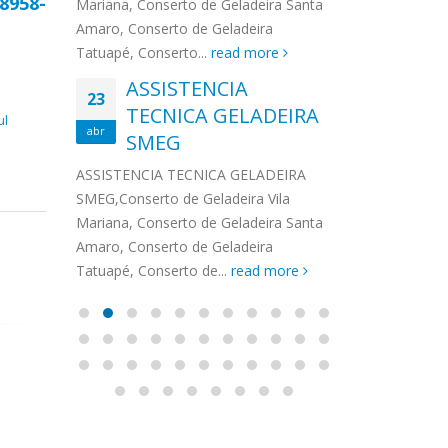
 8958-
na,
Mariana, Conserto de Geladeira Santa
MA
MOEMA
na região de 
maro,
Amaro, Conserto de Geladeira
serviços de...
TECNICA CONSUL
CONSERTO DE GELADEIRA DAKO
Auto
ore
Tatuapé, Conserto...
read more
ASS
 de Geladeira Vila
MOEMA,Conserto de Geladeira Vila
Ligu
23
ASSISTENCIA
rto de Geladeira
Mariana, Conserto de Geladeira
TEC
Wha
23
EMP
TECNICA GELADEIRA
abr
onserto de
Santa Amaro, Conserto de
Auto
PIN
ul
abr
pé, Conserto de...
SMEG
Geladeira Tatuapé, Conserto...
todo
ASSISTENCI
read more
Soli
EMP
ASSISTENCIA TECNICA GELADEIRA
PINHEIROS é
eira
SMEG,Conserto de Geladeira Vila
atua na regi
eira
Mariana, Conserto de Geladeira Santa
realizando se
deira
Amaro, Conserto de Geladeira
Tatuapé, Conserto de...
read more
Assistência Técnica
Con
11
12