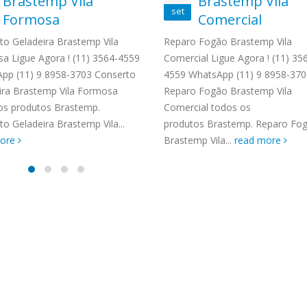
Brastemp Vila
Brastemp Vila
TENCIA BRASTEMP PROXIMO A
set
Formosa
Comercial
SPECIALIZADA Brastemp
 SP Ligue Agora ! (11) 3564-
to Geladeira Brastemp Vila
Reparo Fogão Brastemp Vila
hatsApp (11) 9 57360036
a Ligue Agora ! (11) 3564-4559
Comercial Ligue Agora ! (11) 35
zada Brastemp Grande sp todos
pp (11) 9 8958-3703 Conserto
4559 WhatsApp (11) 9 8958-370
dutos Brastemp. em...
ira Brastemp Vila Formosa
Reparo Fogão Brastemp Vila
more
os produtos Brastemp.
Comercial todos os
o Geladeira Brastemp Vila...
produtos Brastemp. Reparo Fo
more
Brastemp Vila...
read more